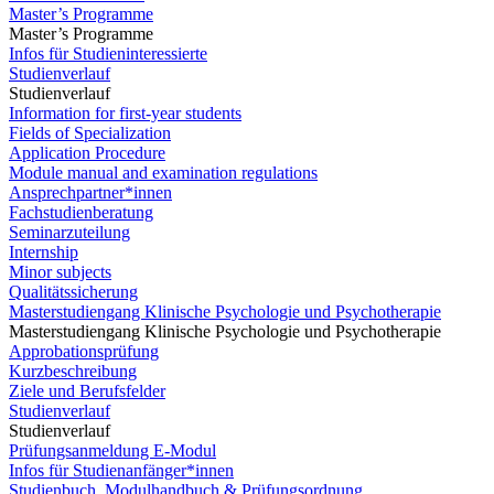
Master’s Programme
Master’s Programme
Infos für Studieninteressierte
Studienverlauf
Studienverlauf
Information for first-year students
Fields of Specialization
Application Procedure
Module manual and examination regulations
Ansprechpartner*innen
Fachstudienberatung
Seminarzuteilung
Internship
Minor subjects
Qualitätssicherung
Masterstudiengang Klinische Psychologie und Psychotherapie
Masterstudiengang Klinische Psychologie und Psychotherapie
Approbationsprüfung
Kurzbeschreibung
Ziele und Berufsfelder
Studienverlauf
Studienverlauf
Prüfungsanmeldung E-Modul
Infos für Studienanfänger*innen
Studienbuch, Modulhandbuch & Prüfungsordnung