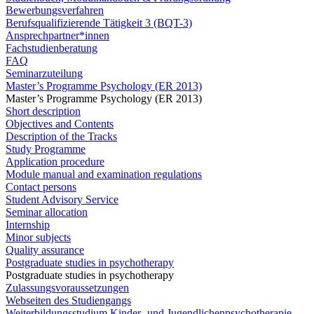
Bewerbungsverfahren
Berufsqualifizierende Tätigkeit 3 (BQT-3)
Ansprechpartner*innen
Fachstudienberatung
FAQ
Seminarzuteilung
Master’s Programme Psychology (ER 2013)
Master’s Programme Psychology (ER 2013)
Short description
Objectives and Contents
Description of the Tracks
Study Programme
Application procedure
Module manual and examination regulations
Contact persons
Student Advisory Service
Seminar allocation
Internship
Minor subjects
Quality assurance
Postgraduate studies in psychotherapy
Postgraduate studies in psychotherapy
Zulassungsvoraussetzungen
Webseiten des Studiengangs
Weiterbildungsstudium Kinder- und Jugendlichenpsychotherapie