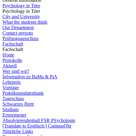
General Information
Psychology in Trier
Psychology in Trier
City and University
What the students think
Our Department
Contact persons
Prüfungsausschuss
Fachschaft
Fachschaft
Home
Protokolle
Aktuell
Wer sind wir?
Information zu BaMa & PiA
Lehrpreis
Vorträge
Praktikumsdatenbank
Tageschiao
Schwarzes Brett
Studium
Erstsemester
Absolvierendenball FSR PSychologie
[Translate to Englisch:] CampusOhr
Nützliche Links