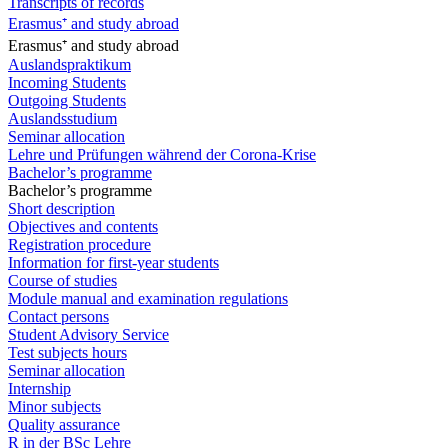
Transcripts of records
Erasmus⁺ and study abroad
Erasmus⁺ and study abroad
Auslandspraktikum
Incoming Students
Outgoing Students
Auslandsstudium
Seminar allocation
Lehre und Prüfungen während der Corona-Krise
Bachelor’s programme
Bachelor’s programme
Short description
Objectives and contents
Registration procedure
Information for first-year students
Course of studies
Module manual and examination regulations
Contact persons
Student Advisory Service
Test subjects hours
Seminar allocation
Internship
Minor subjects
Quality assurance
R in der BSc Lehre