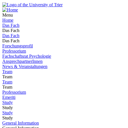
Menu
Home
Das Fach
Das Fach
Das Fach
Das Fach
Forschungsprofil
Professorium
Fachschaftsrat Psychologie
AnsprechpartnerInnen
News & Veranstaltungen
Team
Team
Team
Team
Professorium
Emeriti
Study
Study
Study
Study
General Information