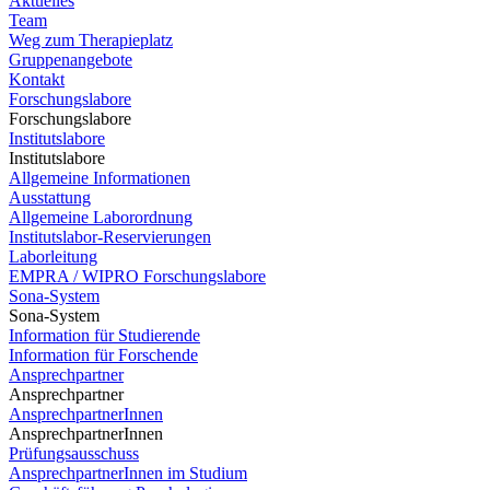
Aktuelles
Team
Weg zum Therapieplatz
Gruppenangebote
Kontakt
Forschungslabore
Forschungslabore
Institutslabore
Institutslabore
Allgemeine Informationen
Ausstattung
Allgemeine Laborordnung
Institutslabor-Reservierungen
Laborleitung
EMPRA / WIPRO Forschungslabore
Sona-System
Sona-System
Information für Studierende
Information für Forschende
Ansprechpartner
Ansprechpartner
AnsprechpartnerInnen
AnsprechpartnerInnen
Prüfungsausschuss
AnsprechpartnerInnen im Studium