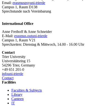
Email:
erasmuspsy
uni-trier
de
Campus 1, Raum D138
Sprechstunde nach Vereinbarung
International Office
Anne Freihoff & Anne Schneider
E-Mail:
erasmus.out
uni-trier
de
Campus 1, Raum V21
Sprechzeiten: Dienstag & Mittwoch, 14.00 - 16.00 Uhr
Contact
Trier University
Universitätsring 15
54296 Trier, Germany
+49 651 201-0
info
uni-trier
de
Contact
Facilities
Faculties & Subjects
Library
Canteen
IT