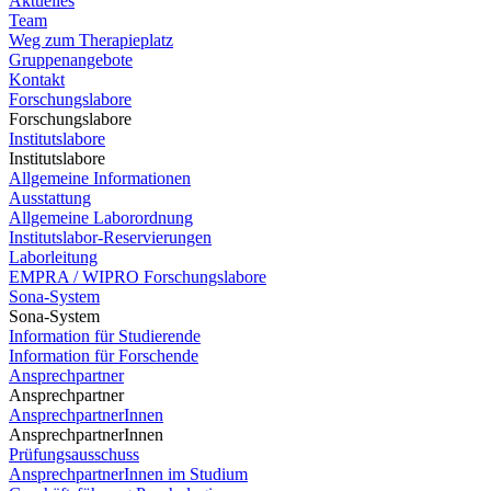
Aktuelles
Team
Weg zum Therapieplatz
Gruppenangebote
Kontakt
Forschungslabore
Forschungslabore
Institutslabore
Institutslabore
Allgemeine Informationen
Ausstattung
Allgemeine Laborordnung
Institutslabor-Reservierungen
Laborleitung
EMPRA / WIPRO Forschungslabore
Sona-System
Sona-System
Information für Studierende
Information für Forschende
Ansprechpartner
Ansprechpartner
AnsprechpartnerInnen
AnsprechpartnerInnen
Prüfungsausschuss
AnsprechpartnerInnen im Studium