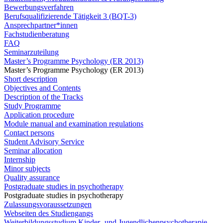
Bewerbungsverfahren
Berufsqualifizierende Tätigkeit 3 (BQT-3)
Ansprechpartner*innen
Fachstudienberatung
FAQ
Seminarzuteilung
Master’s Programme Psychology (ER 2013)
Master’s Programme Psychology (ER 2013)
Short description
Objectives and Contents
Description of the Tracks
Study Programme
Application procedure
Module manual and examination regulations
Contact persons
Student Advisory Service
Seminar allocation
Internship
Minor subjects
Quality assurance
Postgraduate studies in psychotherapy
Postgraduate studies in psychotherapy
Zulassungsvoraussetzungen
Webseiten des Studiengangs
Weiterbildungsstudium Kinder- und Jugendlichenpsychotherapie