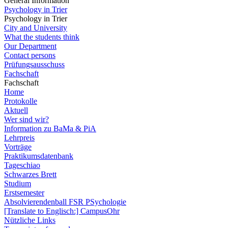
General Information
Psychology in Trier
Psychology in Trier
City and University
What the students think
Our Department
Contact persons
Prüfungsausschuss
Fachschaft
Fachschaft
Home
Protokolle
Aktuell
Wer sind wir?
Information zu BaMa & PiA
Lehrpreis
Vorträge
Praktikumsdatenbank
Tageschiao
Schwarzes Brett
Studium
Erstsemester
Absolvierendenball FSR PSychologie
[Translate to Englisch:] CampusOhr
Nützliche Links