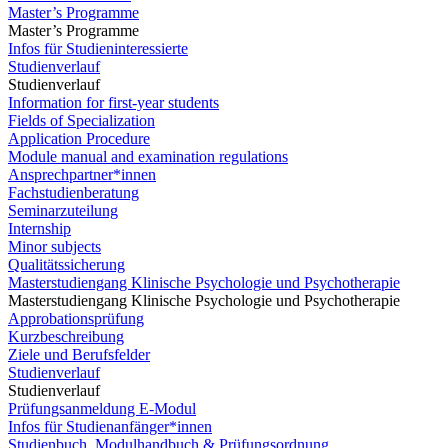
Master’s Programme
Master’s Programme
Infos für Studieninteressierte
Studienverlauf
Studienverlauf
Information for first-year students
Fields of Specialization
Application Procedure
Module manual and examination regulations
Ansprechpartner*innen
Fachstudienberatung
Seminarzuteilung
Internship
Minor subjects
Qualitätssicherung
Masterstudiengang Klinische Psychologie und Psychotherapie
Masterstudiengang Klinische Psychologie und Psychotherapie
Approbationsprüfung
Kurzbeschreibung
Ziele und Berufsfelder
Studienverlauf
Studienverlauf
Prüfungsanmeldung E-Modul
Infos für Studienanfänger*innen
Studienbuch, Modulhandbuch & Prüfungsordnung