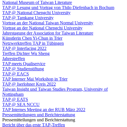
National Museum of Taiwan Literature
TAP @ Lesung und Vortrag von Thilo Diefenbach in Bochum
TAP @ National Chengchi University
TAP @ Tamkang University
Vortrag an der National Taiwan Normal University
Vortrag an der National Chengchi University
Jahrestagung der Association for Taiwan Literature
Künstlerin Chen Yi-Chun in Trier
Netzwerktreffen TAP in Tübingen
TAP @ Interfacing 2022
Treffen Dichter Wu Sheng
Jahrestreffen
TAP meets Qualiservice
TAP @ Studienstiftung
TAP @ EACS
TAP Interner Mai Workshop in Trier
TAP @ Iserlohner Kreis 2022
Taiwan Insight und Taiwan Studies Program, University of
Nottingham
TAP @ EATS
TAP @ SEA NCCU
TAP Internes Meeting an der RUB März 2022
Pressemitteilungen und Berichterstattung
Pressemitteilungen und Berichterstattung
Bericht über das erste TAP-Treffen