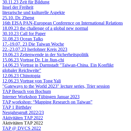
30.11.23 Zeit für Bildung
Insel der Freiheit
literarische und kulturelle Aspekte
25.10. Dr. Zheng
16th EISA PAN-European Conference on International Relations
18.09.23 the challenge of a global new normal
30.10.23 Call for Paper
31.08.23 Ocean Talks
17.-19.07. 23 Die Taiwan Woche
22.-23.07.23 Iserlohner Kreis 2023
19.06.23 Zeitenwende in der Sicherheitspolitik
15.06.23 Vortrag Dr. Lin Jiun-chi
14.06.23 Vortrag in Darmstadt "Taiwan-China. Ein Konflikt
globaler Reichweite"
12.06.23 Chinotopia
12.06.23 Vortrag von Tong Yali
"Gateways to the World 2023" lecture series, Trier session
TAP Besuch von Bochum
Interner Workshop Tübingen Januar 2023
TAP workshop: “Mapping Research on Taiwan”
TAP 1 Birthday
Neujahrsgruß 2022/23
Aktivitäten TAP 2022
Aktivitäten TAP 2022
TAP @ DVCS 2022