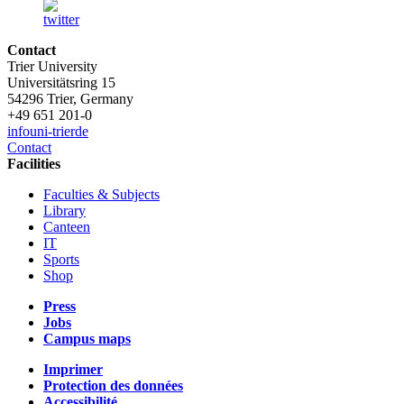
Contact
Trier University
Universitätsring 15
54296 Trier, Germany
+49 651 201-0
info
uni-trier
de
Contact
Facilities
Faculties & Subjects
Library
Canteen
IT
Sports
Shop
Press
Jobs
Campus maps
Imprimer
Protection des données
Accessibilité