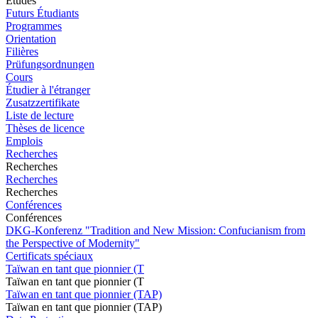
Études
Futurs Étudiants
Programmes
Orientation
Filières
Prüfungsordnungen
Cours
Étudier à l'étranger
Zusatzzertifikate
Liste de lecture
Thèses de licence
Emplois
Recherches
Recherches
Recherches
Recherches
Conférences
Conférences
DKG-Konferenz "Tradition and New Mission: Confucianism from
the Perspective of Modernity"
Certificats spéciaux
Taïwan en tant que pionnier (T
Taïwan en tant que pionnier (T
Taïwan en tant que pionnier (TAP)
Taïwan en tant que pionnier (TAP)