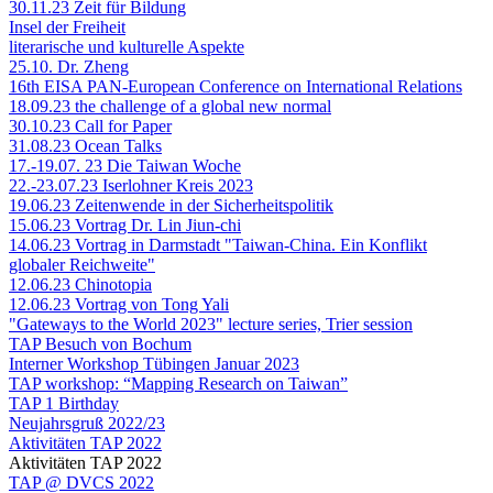
30.11.23 Zeit für Bildung
Insel der Freiheit
literarische und kulturelle Aspekte
25.10. Dr. Zheng
16th EISA PAN-European Conference on International Relations
18.09.23 the challenge of a global new normal
30.10.23 Call for Paper
31.08.23 Ocean Talks
17.-19.07. 23 Die Taiwan Woche
22.-23.07.23 Iserlohner Kreis 2023
19.06.23 Zeitenwende in der Sicherheitspolitik
15.06.23 Vortrag Dr. Lin Jiun-chi
14.06.23 Vortrag in Darmstadt "Taiwan-China. Ein Konflikt
globaler Reichweite"
12.06.23 Chinotopia
12.06.23 Vortrag von Tong Yali
"Gateways to the World 2023" lecture series, Trier session
TAP Besuch von Bochum
Interner Workshop Tübingen Januar 2023
TAP workshop: “Mapping Research on Taiwan”
TAP 1 Birthday
Neujahrsgruß 2022/23
Aktivitäten TAP 2022
Aktivitäten TAP 2022
TAP @ DVCS 2022