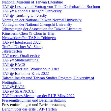
National Museum of Taiwan Literature
TAP @ Lesung und Vortrag von Thilo Diefenbach in Bochum
TAP @ National Chengchi University
TAP @ Tamkang University
Vortrag an der National Taiwan Normal University
Vortrag an der National Chengchi University
Jahrestagung der Association for Taiwan Literature
Künstlerin Chen Yi-Chun in Trier
Netzwerktreffen TAP in Tübingen
TAP @ Interfacing 2022
Treffen Dichter Wu Sheng
Jahrestreffen
TAP meets Qualiservice
TAP @ Studienstiftung
TAP @ EACS
TAP Interner Mai Workshop in Trier
TAP @ Iserlohner Kreis 2022
Taiwan Insight und Taiwan Studies Program, University of
Nottingham
TAP @ EATS
TAP @ SEA NCCU
TAP Internes Meeting an der RUB März 2022
Pressemitteilungen und Berichterstattung
Pressemitteilungen und Berichterstattung
Bericht über das erste TAP-Treffen