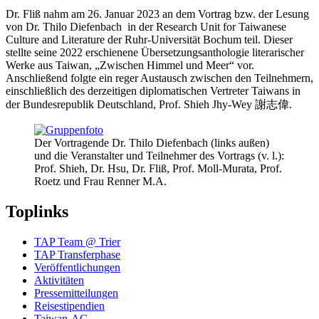
Dr. Fliß nahm am 26. Januar 2023 an dem Vortrag bzw. der Lesung
von Dr. Thilo Diefenbach in der Research Unit for Taiwanese
Culture and Literature der Ruhr-Universität Bochum teil. Dieser
stellte seine 2022 erschienene Übersetzungsanthologie literarischer
Werke aus Taiwan, „Zwischen Himmel und Meer“ vor.
Anschließend folgte ein reger Austausch zwischen den Teilnehmern,
einschließlich des derzeitigen diplomatischen Vertreter Taiwans in
der Bundesrepublik Deutschland, Prof. Shieh Jhy-Wey 謝志偉.
Der Vortragende Dr. Thilo Diefenbach (links außen)
und die Veranstalter und Teilnehmer des Vortrags (v. l.):
Prof. Shieh, Dr. Hsu, Dr. Fliß, Prof. Moll-Murata, Prof.
Roetz und Frau Renner M.A.
Toplinks
TAP Team @ Trier
TAP Transferphase
Veröffentlichungen
Aktivitäten
Pressemitteilungen
Reisestipendien
Taiwan-AG