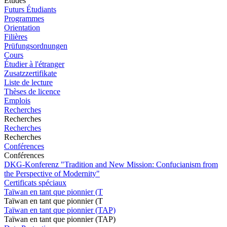
Études
Futurs Étudiants
Programmes
Orientation
Filières
Prüfungsordnungen
Cours
Étudier à l'étranger
Zusatzzertifikate
Liste de lecture
Thèses de licence
Emplois
Recherches
Recherches
Recherches
Recherches
Conférences
Conférences
DKG-Konferenz "Tradition and New Mission: Confucianism from
the Perspective of Modernity"
Certificats spéciaux
Taïwan en tant que pionnier (T
Taïwan en tant que pionnier (T
Taïwan en tant que pionnier (TAP)
Taïwan en tant que pionnier (TAP)