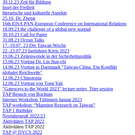
30.11.23 Zeit für Bildung
Insel der Freiheit
literarische und kulturelle Aspekte
25.10. Dr. Zheng
16th EISA PAN-European Conference on International Relations
18.09.23 the challenge of a global new normal
30.10.23 Call for Paper
31.08.23 Ocean Talks
17.-19.07. 23 Die Taiwan Woche
22.-23.07.23 Iserlohner Kreis 2023
19.06.23 Zeitenwende in der Sicherheitspolitik
15.06.23 Vortrag Dr. Lin Jiun-chi
14.06.23 Vortrag in Darmstadt "Taiwan-China. Ein Konflikt
globaler Reichweite"
12.06.23 Chinotopia
12.06.23 Vortrag von Tong Yali
"Gateways to the World 2023" lecture series, Trier session
TAP Besuch von Bochum
Interner Workshop Tübingen Januar 2023
TAP workshop: “Mapping Research on Taiwan”
TAP 1 Birthday
Neujahrsgruß 2022/23
Aktivitäten TAP 2022
Aktivitäten TAP 2022
TAP @ DVCS 2022