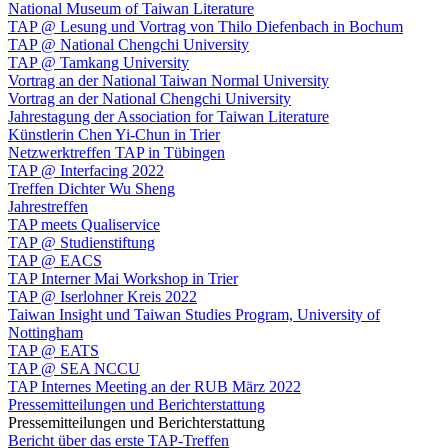
National Museum of Taiwan Literature
TAP @ Lesung und Vortrag von Thilo Diefenbach in Bochum
TAP @ National Chengchi University
TAP @ Tamkang University
Vortrag an der National Taiwan Normal University
Vortrag an der National Chengchi University
Jahrestagung der Association for Taiwan Literature
Künstlerin Chen Yi-Chun in Trier
Netzwerktreffen TAP in Tübingen
TAP @ Interfacing 2022
Treffen Dichter Wu Sheng
Jahrestreffen
TAP meets Qualiservice
TAP @ Studienstiftung
TAP @ EACS
TAP Interner Mai Workshop in Trier
TAP @ Iserlohner Kreis 2022
Taiwan Insight und Taiwan Studies Program, University of
Nottingham
TAP @ EATS
TAP @ SEA NCCU
TAP Internes Meeting an der RUB März 2022
Pressemitteilungen und Berichterstattung
Pressemitteilungen und Berichterstattung
Bericht über das erste TAP-Treffen