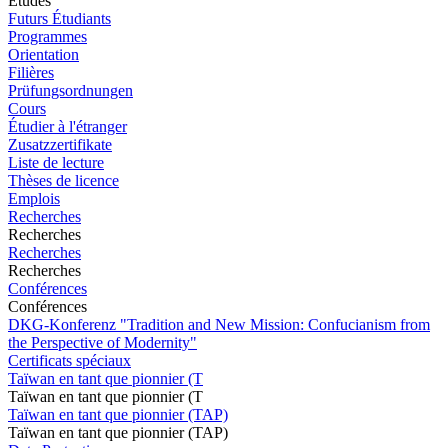
Études
Futurs Étudiants
Programmes
Orientation
Filières
Prüfungsordnungen
Cours
Étudier à l'étranger
Zusatzzertifikate
Liste de lecture
Thèses de licence
Emplois
Recherches
Recherches
Recherches
Recherches
Conférences
Conférences
DKG-Konferenz "Tradition and New Mission: Confucianism from
the Perspective of Modernity"
Certificats spéciaux
Taïwan en tant que pionnier (T
Taïwan en tant que pionnier (T
Taïwan en tant que pionnier (TAP)
Taïwan en tant que pionnier (TAP)