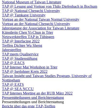
National Museum of Taiwan Literature
TAP @ Lesung und Vortrag von Thilo Diefenbach in Bochum
TAP @ National Chengchi University
TAP @ Tamkang University
Vortrag an der National Taiwan Normal University
Vortrag an der National Chengchi University
Jahrestagung der Association for Taiwan Literature
Künstlerin Chen Yi-Chun in Trier
Netzwerktreffen TAP in Tübingen
TAP @ Interfacing 2022
Treffen Dichter Wu Sheng
Jahrestreffen
TAP meets Qualiservice
TAP @ Studienstiftung
TAP @ EACS
TAP Interner Mai Workshop in Trier
TAP @ Iserlohner Kreis 2022
Taiwan Insight und Taiwan Studies Program, University of
Nottingham
TAP @ EATS
TAP @ SEA NCCU
TAP Internes Meeting an der RUB März 2022
Pressemitteilungen und Berichterstattung
Pressemitteilungen und Berichterstattung
Bericht über das erste TAP-Treffen