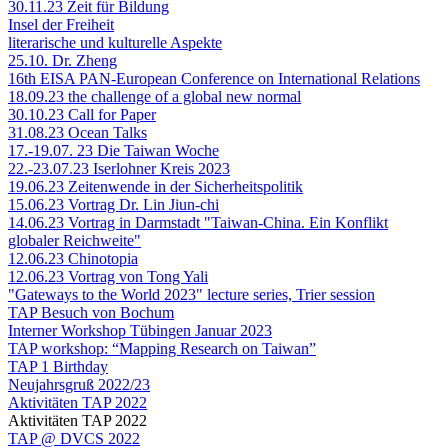
30.11.23 Zeit für Bildung
Insel der Freiheit
literarische und kulturelle Aspekte
25.10. Dr. Zheng
16th EISA PAN-European Conference on International Relations
18.09.23 the challenge of a global new normal
30.10.23 Call for Paper
31.08.23 Ocean Talks
17.-19.07. 23 Die Taiwan Woche
22.-23.07.23 Iserlohner Kreis 2023
19.06.23 Zeitenwende in der Sicherheitspolitik
15.06.23 Vortrag Dr. Lin Jiun-chi
14.06.23 Vortrag in Darmstadt "Taiwan-China. Ein Konflikt
globaler Reichweite"
12.06.23 Chinotopia
12.06.23 Vortrag von Tong Yali
"Gateways to the World 2023" lecture series, Trier session
TAP Besuch von Bochum
Interner Workshop Tübingen Januar 2023
TAP workshop: “Mapping Research on Taiwan”
TAP 1 Birthday
Neujahrsgruß 2022/23
Aktivitäten TAP 2022
Aktivitäten TAP 2022
TAP @ DVCS 2022