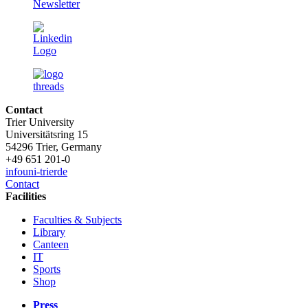
Contact
Trier University
Universitätsring 15
54296 Trier, Germany
+49 651 201-0
info
uni-trier
de
Contact
Facilities
Faculties & Subjects
Library
Canteen
IT
Sports
Shop
Press