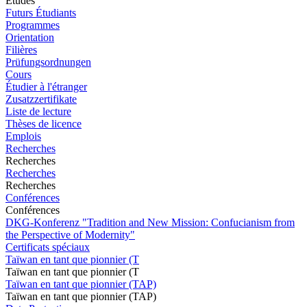
Études
Futurs Étudiants
Programmes
Orientation
Filières
Prüfungsordnungen
Cours
Étudier à l'étranger
Zusatzzertifikate
Liste de lecture
Thèses de licence
Emplois
Recherches
Recherches
Recherches
Recherches
Conférences
Conférences
DKG-Konferenz "Tradition and New Mission: Confucianism from
the Perspective of Modernity"
Certificats spéciaux
Taïwan en tant que pionnier (T
Taïwan en tant que pionnier (T
Taïwan en tant que pionnier (TAP)
Taïwan en tant que pionnier (TAP)