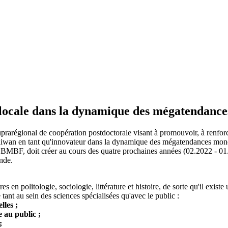
n locale dans la dynamique des mégatendanc
suprarégional de coopération postdoctorale visant à promouvoir, à renfor
aiwan en tant qu'innovateur dans la dynamique des mégatendances mondial
BMBF, doit créer au cours des quatre prochaines années (02.2022 - 01.202
nde.
en politologie, sociologie, littérature et histoire, de sorte qu'il exist
tant au sein des sciences spécialisées qu'avec le public :
lles ;
 au public ;
;