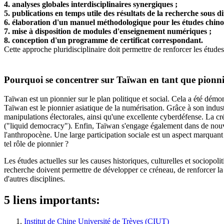
4. analyses globales interdisciplinaires synergiques ;
5. publications en temps utile des résultats de la recherche sous di
6. élaboration d'un manuel méthodologique pour les études chino
7. mise à disposition de modules d'enseignement numériques ;
8. conception d'un programme de certificat correspondant.
Cette approche pluridisciplinaire doit permettre de renforcer les études
Pourquoi se concentrer sur Taïwan en tant que pionni
Taïwan est un pionnier sur le plan politique et social. Cela a été dém
Taïwan est le pionnier asiatique de la numérisation. Grâce à son indust
manipulations électorales, ainsi qu'une excellente cyberdéfense. La c
("liquid democracy"). Enfin, Taïwan s'engage également dans de nouve
l'anthropocène. Une large participation sociale est un aspect marquant 
tel rôle de pionnier ?
Les études actuelles sur les causes historiques, culturelles et sociopolit
recherche doivent permettre de développer ce créneau, de renforcer la p
d'autres disciplines.
5 liens importants:
Institut de Chine Université de Trèves (CIUT)