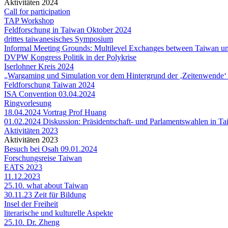
Aktivitäten 2024
Call for participation
TAP Workshop
Feldforschung in Taiwan Oktober 2024
drittes taiwanesisches Symposium
Informal Meeting Grounds: Multilevel Exchanges between Taiwan 
DVPW Kongress Politik in der Polykrise
Iserlohner Kreis 2024
„Wargaming und Simulation vor dem Hintergrund der ‚Zeitenwende‘ in
Feldforschung Taiwan 2024
ISA Convention 03.04.2024
Ringvorlesung
18.04.2024 Vortrag Prof Huang
01.02.2024 Diskussion: Präsidentschaft- und Parlamentswahlen in T
Aktivitäten 2023
Aktivitäten 2023
Besuch bei Osah 09.01.2024
Forschungsreise Taiwan
EATS 2023
11.12.2023
25.10. what about Taiwan
30.11.23 Zeit für Bildung
Insel der Freiheit
literarische und kulturelle Aspekte
25.10. Dr. Zheng