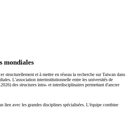
es mondiales
cer structurellement et à mettre en réseau la recherche sur Taiwan dans
es. L'association interinstitutionnelle entre les universités de
6) des structures intra- et interdisciplinaires permettant d'ancrer
e un lien avec les grandes disciplines spécialisées. L'équipe combine