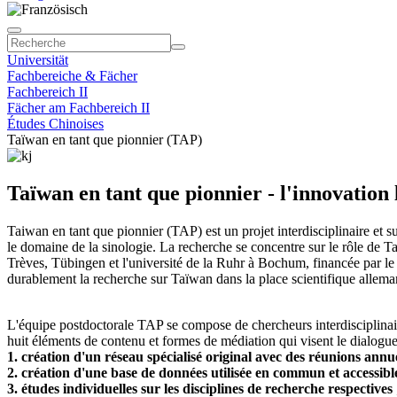
Universität
Fachbereiche & Fächer
Fachbereich II
Fächer am Fachbereich II
Études Chinoises
Taïwan en tant que pionnier (TAP)
Taïwan en tant que pionnier - l'innovatio
Taiwan en tant que pionnier (TAP) est un projet interdisciplinaire et 
le domaine de la sinologie. La recherche se concentre sur le rôle de T
Trèves, Tübingen et l'université de la Ruhr à Bochum, financée par le 
durablement la recherche sur Taïwan dans la place scientifique allema
L'équipe postdoctorale TAP se compose de chercheurs interdisciplinaires 
huit éléments de contenu et formes de médiation qui visent le dialogue 
1. création d'un réseau spécialisé original avec des réunions annue
2. création d'une base de données utilisée en commun et accessible
3. études individuelles sur les disciplines de recherche respectives 