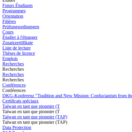
Études
Futurs Étudiants
Programmes
Orientation
Filières
Prüfungsordnungen
Cours
Étudier à l'étranger
Zusatzzertifikate
Liste de lecture
Thèses de licence
Emplois
Recherches
Recherches
Recherches
Recherches
Conférences
Conférences
DKG-Konferenz "Tradition and New Mission: Confucianism from the
Certificats spéciaux
Taïwan en tant que pionnier (T
Taïwan en tant que pionnier (T
Taïwan en tant que pionnier (TAP)
Taïwan en tant que pionnier (TAP)
Data Protection