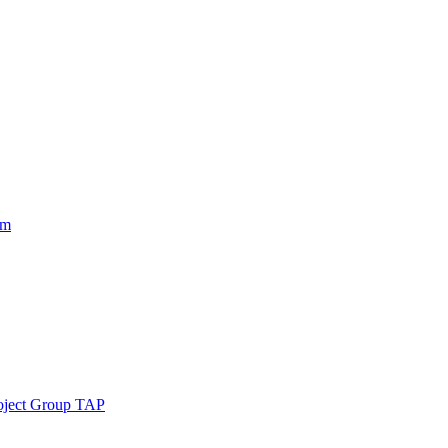
am
roject Group TAP