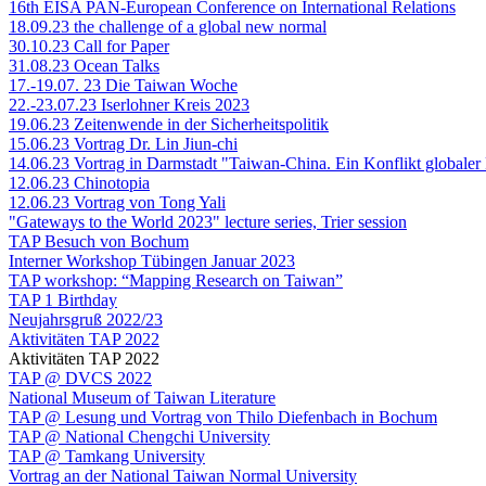
16th EISA PAN-European Conference on International Relations
18.09.23 the challenge of a global new normal
30.10.23 Call for Paper
31.08.23 Ocean Talks
17.-19.07. 23 Die Taiwan Woche
22.-23.07.23 Iserlohner Kreis 2023
19.06.23 Zeitenwende in der Sicherheitspolitik
15.06.23 Vortrag Dr. Lin Jiun-chi
14.06.23 Vortrag in Darmstadt "Taiwan-China. Ein Konflikt globaler
12.06.23 Chinotopia
12.06.23 Vortrag von Tong Yali
"Gateways to the World 2023" lecture series, Trier session
TAP Besuch von Bochum
Interner Workshop Tübingen Januar 2023
TAP workshop: “Mapping Research on Taiwan”
TAP 1 Birthday
Neujahrsgruß 2022/23
Aktivitäten TAP 2022
Aktivitäten TAP 2022
TAP @ DVCS 2022
National Museum of Taiwan Literature
TAP @ Lesung und Vortrag von Thilo Diefenbach in Bochum
TAP @ National Chengchi University
TAP @ Tamkang University
Vortrag an der National Taiwan Normal University