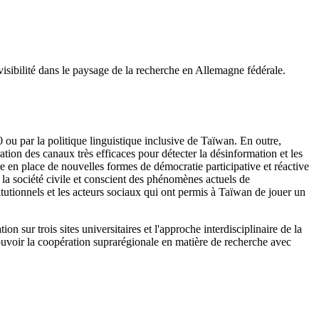
 visibilité dans le paysage de la recherche en Allemagne fédérale.
 ou par la politique linguistique inclusive de Taïwan. En outre,
tion des canaux très efficaces pour détecter la désinformation et les
 en place de nouvelles formes de démocratie participative et réactive
a société civile et conscient des phénomènes actuels de
itutionnels et les acteurs sociaux qui ont permis à Taïwan de jouer un
on sur trois sites universitaires et l'approche interdisciplinaire de la
omouvoir la coopération suprarégionale en matière de recherche avec