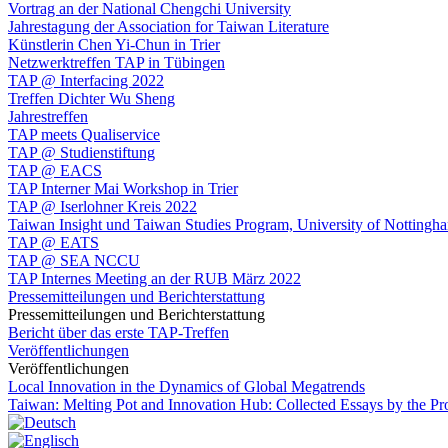
Vortrag an der National Chengchi University
Jahrestagung der Association for Taiwan Literature
Künstlerin Chen Yi-Chun in Trier
Netzwerktreffen TAP in Tübingen
TAP @ Interfacing 2022
Treffen Dichter Wu Sheng
Jahrestreffen
TAP meets Qualiservice
TAP @ Studienstiftung
TAP @ EACS
TAP Interner Mai Workshop in Trier
TAP @ Iserlohner Kreis 2022
Taiwan Insight und Taiwan Studies Program, University of Nottingh
TAP @ EATS
TAP @ SEA NCCU
TAP Internes Meeting an der RUB März 2022
Pressemitteilungen und Berichterstattung
Pressemitteilungen und Berichterstattung
Bericht über das erste TAP-Treffen
Veröffentlichungen
Veröffentlichungen
Local Innovation in the Dynamics of Global Megatrends
Taiwan: Melting Pot and Innovation Hub: Collected Essays by the P