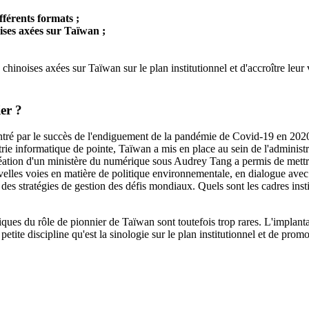
fférents formats ;
ises axées sur Taïwan ;
 chinoises axées sur Taïwan sur le plan institutionnel et d'accroître leur
er ?
ontré par le succès de l'endiguement de la pandémie de Covid-19 en 2020
rie informatique de pointe, Taïwan a mis en place au sein de l'administra
réation d'un ministère du numérique sous Audrey Tang a permis de mettre
lles voies en matière de politique environnementale, en dialogue avec l
des stratégies de gestion des défis mondiaux. Quels sont les cadres inst
iques du rôle de pionnier de Taïwan sont toutefois trop rares. L'implantati
etite discipline qu'est la sinologie sur le plan institutionnel et de pr