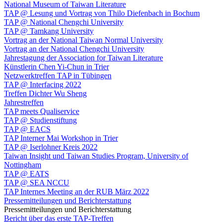
National Museum of Taiwan Literature
TAP @ Lesung und Vortrag von Thilo Diefenbach in Bochum
TAP @ National Chengchi University
TAP @ Tamkang University
Vortrag an der National Taiwan Normal University
Vortrag an der National Chengchi University
Jahrestagung der Association for Taiwan Literature
Künstlerin Chen Yi-Chun in Trier
Netzwerktreffen TAP in Tübingen
TAP @ Interfacing 2022
Treffen Dichter Wu Sheng
Jahrestreffen
TAP meets Qualiservice
TAP @ Studienstiftung
TAP @ EACS
TAP Interner Mai Workshop in Trier
TAP @ Iserlohner Kreis 2022
Taiwan Insight und Taiwan Studies Program, University of
Nottingham
TAP @ EATS
TAP @ SEA NCCU
TAP Internes Meeting an der RUB März 2022
Pressemitteilungen und Berichterstattung
Pressemitteilungen und Berichterstattung
Bericht über das erste TAP-Treffen