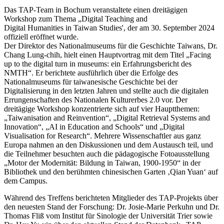
Das TAP-Team in Bochum veranstaltete einen dreitägigen
Workshop zum Thema „Digital Teaching and
Digital Humanities in Taiwan Studies', der am 30. September 2024
offiziell eröffnet wurde.
Der Direktor des Nationalmuseums für die Geschichte Taiwans, Dr.
Chang Lung-chih, hielt einen Hauptvortrag mit dem Titel „Facing
up to the digital turn in museums: ein Erfahrungsbericht des
NMTH“. Er berichtete ausführlich über die Erfolge des
Nationalmuseums für taiwanesische Geschichte bei der
Digitalisierung in den letzten Jahren und stellte auch die digitalen
Errungenschaften des Nationalen Kulturerbes 2.0 vor. Der
dreitägige Workshop konzentrierte sich auf vier Hauptthemen:
„Taiwanisation and Reinvention“, „Digital Retrieval Systems and
Innovation“, „AI in Education and Schools“ und „Digital
Visualisation for Research“. Mehrere Wissenschaftler aus ganz
Europa nahmen an den Diskussionen und dem Austausch teil, und
die Teilnehmer besuchten auch die pädagogische Fotoausstellung
„Motor der Modernität: Bildung in Taiwan, 1900-1950“ in der
Bibliothek und den berühmten chinesischen Garten ‚Qian Yuan‘ auf
dem Campus.
Während des Treffens berichteten Mitglieder des TAP-Projekts über
den neuesten Stand der Forschung: Dr. Josie-Marie Perkuhn und Dr.
Thomas Fliß vom Institut für Sinologie der Universität Trier sowie