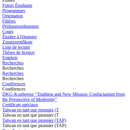
Études
Futurs Étudiants
Programmes
Orientation
Filières
Prüfungsordnungen
Cours
Étudier à l'étranger
Zusatzzertifikate
Liste de lecture
Thèses de licence
Emplois
Recherches
Recherches
Recherches
Recherches
Conférences
Conférences
DKG-Konferenz "Tradition and New Mission: Confucianism from
the Perspective of Modernity"
Certificats spéciaux
Taïwan en tant que pionnier (T
Taïwan en tant que pionnier (T
Taïwan en tant que pionnier (TAP)
Taïwan en tant que pionnier (TAP)