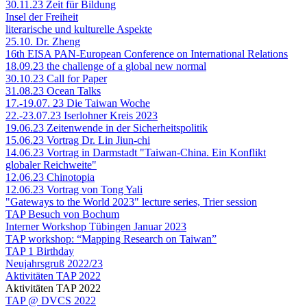
30.11.23 Zeit für Bildung
Insel der Freiheit
literarische und kulturelle Aspekte
25.10. Dr. Zheng
16th EISA PAN-European Conference on International Relations
18.09.23 the challenge of a global new normal
30.10.23 Call for Paper
31.08.23 Ocean Talks
17.-19.07. 23 Die Taiwan Woche
22.-23.07.23 Iserlohner Kreis 2023
19.06.23 Zeitenwende in der Sicherheitspolitik
15.06.23 Vortrag Dr. Lin Jiun-chi
14.06.23 Vortrag in Darmstadt "Taiwan-China. Ein Konflikt
globaler Reichweite"
12.06.23 Chinotopia
12.06.23 Vortrag von Tong Yali
"Gateways to the World 2023" lecture series, Trier session
TAP Besuch von Bochum
Interner Workshop Tübingen Januar 2023
TAP workshop: “Mapping Research on Taiwan”
TAP 1 Birthday
Neujahrsgruß 2022/23
Aktivitäten TAP 2022
Aktivitäten TAP 2022
TAP @ DVCS 2022