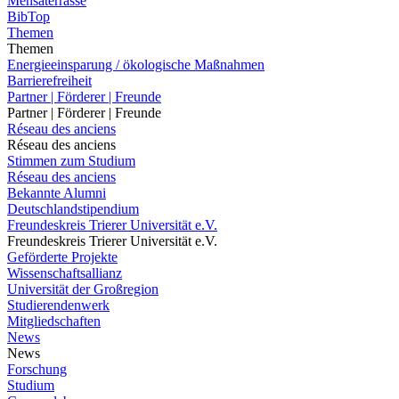
Mensaterrasse
BibTop
Themen
Themen
Energieeinsparung / ökologische Maßnahmen
Barrierefreiheit
Partner | Förderer | Freunde
Partner | Förderer | Freunde
Réseau des anciens
Réseau des anciens
Stimmen zum Studium
Réseau des anciens
Bekannte Alumni
Deutschlandstipendium
Freundeskreis Trierer Universität e.V.
Freundeskreis Trierer Universität e.V.
Geförderte Projekte
Wissenschaftsallianz
Universität der Großregion
Studierendenwerk
Mitgliedschaften
News
News
Forschung
Studium