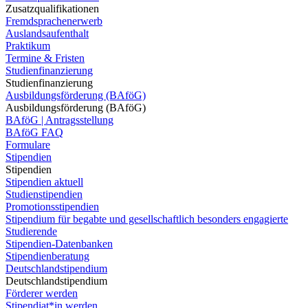
Zusatzqualifikationen
Fremdsprachenerwerb
Auslandsaufenthalt
Praktikum
Termine & Fristen
Studienfinanzierung
Studienfinanzierung
Ausbildungsförderung (BAföG)
Ausbildungsförderung (BAföG)
BAföG | Antragsstellung
BAföG FAQ
Formulare
Stipendien
Stipendien
Stipendien aktuell
Studienstipendien
Promotionsstipendien
Stipendium für begabte und gesellschaftlich besonders engagierte
Studierende
Stipendien-Datenbanken
Stipendienberatung
Deutschlandstipendium
Deutschlandstipendium
Förderer werden
Stipendiat*in werden