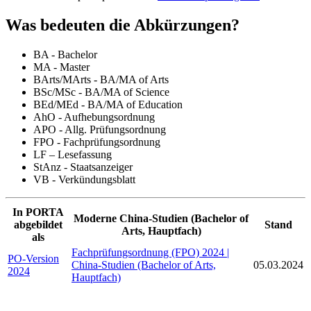
Was bedeuten die Abkürzungen?
BA - Bachelor
MA - Master
BArts/MArts - BA/MA of Arts
BSc/MSc - BA/MA of Science
BEd/MEd - BA/MA of Education
AhO - Aufhebungsordnung
APO - Allg. Prüfungsordnung
FPO - Fachprüfungsordnung
LF – Lesefassung
StAnz - Staatsanzeiger
VB - Verkündungsblatt
In PORTA
Moderne China-Studien (Bachelor of
abgebildet
Stand
Arts, Hauptfach)
als
Fachprüfungsordnung (FPO) 2024 |
PO-Version
China-Studien (Bachelor of Arts,
05.03.2024
2024
Hauptfach)