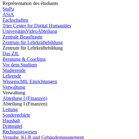
Représentation des étudiants
StuPa
AStA
Fachschaften
Trier Center for Digital Humanities
UniversitätsVideoAbteilung
Zentrale Beauftragte
Zentrum für Lehrkräftebildung
Zentrum für Lehrkräftebildung
Das ZfL
Beratung & Coaching
Vor dem Studium
Studierende
Lehrende
Wissenschftl. Einrichtungen
Verwaltung
Verwaltung
Abteilung I (Finanzen)
Abteilung I (Finanzen)
Leitung
Sondergebiete
Haushalt
Drittmittel
Rechnungswesen
Vergabe, KLR und Gebäudemanagement