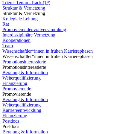
Trierer Tenure-Track (T³)
Struktur & Vernetzung
Struktur & Vernetzung
Kollegiale Leitung
Rat
Promovierendenvollversammlung
Interdisziplinäre Vernetzung
Kooperationen
Team
Wissenschaftler*innen in frühen Karrierephasen
Wissenschaftler*innen in frühen Karrierephasen
Promotionsinteressierte
Promotionsinteressierte
Beratung & Information
Weiterqualifizierung
Finanzierung
Promovierende
Promovierende
Beratung & Information
Weiterqualifizierung
Karriereentwicklung
Finanzierung
Postdocs
Postdocs
Beratung & Information