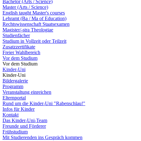
Bachelor (Arts / Science)
Master (Arts / Science)
English taught Master's courses
Lehramt (Ba / Ma of Education)
Rechtswissenschaft Staatsexamen
Magister/-stra Theologiae
Studienfächer
Studium in Vollzeit oder Teilzeit
Zusatzzertifikate
Freier Wahlbereich
Vor dem Studium
Vor dem Studium
Kinder-Uni
Kinder-Uni
Bildergalerie
Programm
Veranstaltung einreichen
Elternportal
Rund um die Kinder-Uni "Rabenschlau!"
Infos für Kinder
Kontakt
Das Kinder-Uni-Team
Freunde und Förderer
Frühstudium
Mit Studierenden ins Gespräch kommen