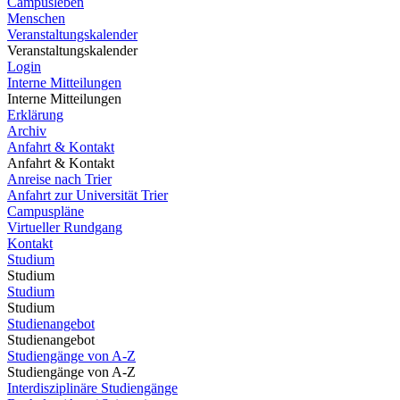
Campusleben
Menschen
Veranstaltungskalender
Veranstaltungskalender
Login
Interne Mitteilungen
Interne Mitteilungen
Erklärung
Archiv
Anfahrt & Kontakt
Anfahrt & Kontakt
Anreise nach Trier
Anfahrt zur Universität Trier
Campuspläne
Virtueller Rundgang
Kontakt
Studium
Studium
Studium
Studium
Studienangebot
Studienangebot
Studiengänge von A-Z
Studiengänge von A-Z
Interdisziplinäre Studiengänge