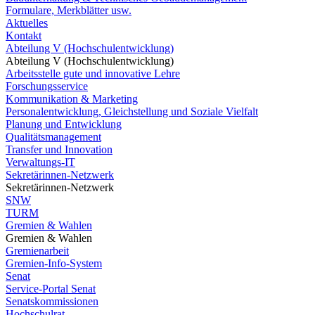
Formulare, Merkblätter usw.
Aktuelles
Kontakt
Abteilung V (Hochschulentwicklung)
Abteilung V (Hochschulentwicklung)
Arbeitsstelle gute und innovative Lehre
Forschungsservice
Kommunikation & Marketing
Personalentwicklung, Gleichstellung und Soziale Vielfalt
Planung und Entwicklung
Qualitätsmanagement
Transfer und Innovation
Verwaltungs-IT
Sekretärinnen-Netzwerk
Sekretärinnen-Netzwerk
SNW
TURM
Gremien & Wahlen
Gremien & Wahlen
Gremienarbeit
Gremien-Info-System
Senat
Service-Portal Senat
Senatskommissionen
Hochschulrat