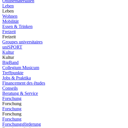
Onlinematerialien
Leben
Leben
Wohnen
Mobilität
Essen & Trinken
Freizeit
Freizeit
Groupes universitaires
uniSPORT
Kultur
Kultur
BigBand
Collegium Musicum
Treffpunkte
Jobs & Praktika
Financement des études
Conseils
Beratung & Service
Forschung
Forschung
Forschung
Forschung
Forschung
Forschungsförderung