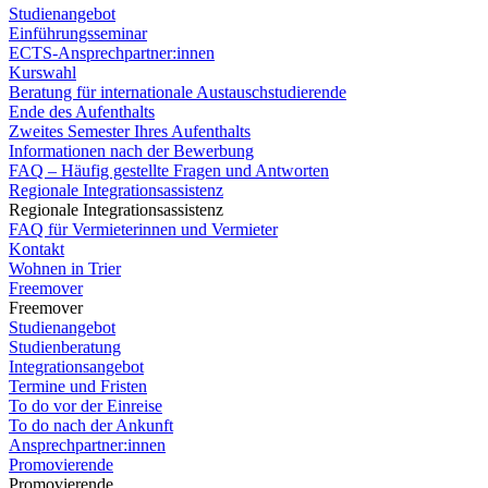
Studienangebot
Einführungsseminar
ECTS-Ansprechpartner:innen
Kurswahl
Beratung für internationale Austauschstudierende
Ende des Aufenthalts
Zweites Semester Ihres Aufenthalts
Informationen nach der Bewerbung
FAQ – Häufig gestellte Fragen und Antworten
Regionale Integrationsassistenz
Regionale Integrationsassistenz
FAQ für Vermieterinnen und Vermieter
Kontakt
Wohnen in Trier
Freemover
Freemover
Studienangebot
Studienberatung
Integrationsangebot
Termine und Fristen
To do vor der Einreise
To do nach der Ankunft
Ansprechpartner:innen
Promovierende
Promovierende