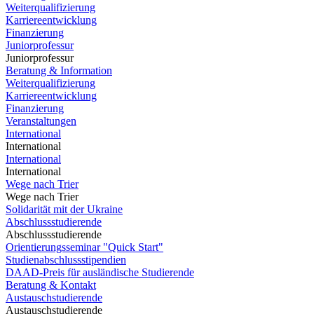
Weiterqualifizierung
Karriereentwicklung
Finanzierung
Juniorprofessur
Juniorprofessur
Beratung & Information
Weiterqualifizierung
Karriereentwicklung
Finanzierung
Veranstaltungen
International
International
International
International
Wege nach Trier
Wege nach Trier
Solidarität mit der Ukraine
Abschlussstudierende
Abschlussstudierende
Orientierungsseminar "Quick Start"
Studienabschlussstipendien
DAAD-Preis für ausländische Studierende
Beratung & Kontakt
Austauschstudierende
Austauschstudierende