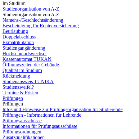
Im Studium
Studienorganisation von A-Z
Studienorganisation von A-Z
Namens-/Geschlechtsänderung
Bescheinigung für Rentenversicherung
Beurlaubung
Doppelabschluss
Exmatrikulation
Studiengangänderung
Hochschulortswechsel
Kassenautomat TUKAN
Öffnungszeiten der Gebäude
Qualität im Studium
Rückmeldung
Studienausweis TUNIKA
Studienzweifel?
Termine & Fristen
Prüfungen
Prüfungen
Infos und Hinweise zur Prüfungsorganisation für Studierende
Prüfungen - Informationen für Lehrende
Prüfungsausschüsse
Informationen für Prüfungsausschüsse
Prüfungsordnungen
Zusatzqualifikationen