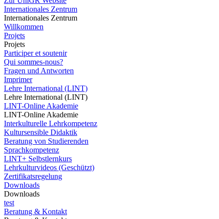
Zur UniGR Website
Internationales Zentrum
Internationales Zentrum
Willkommen
Projets
Projets
Participer et soutenir
Qui sommes-nous?
Fragen und Antworten
Imprimer
Lehre International (LINT)
Lehre International (LINT)
LINT-Online Akademie
LINT-Online Akademie
Interkulturelle Lehrkompetenz
Kultursensible Didaktik
Beratung von Studierenden
Sprachkompetenz
LINT+ Selbstlernkurs
Lehrkulturvideos (Geschützt)
Zertifikatsregelung
Downloads
Downloads
test
Beratung & Kontakt