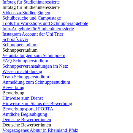
Infotag für Studieninteressierte
Infotag für Studieninteressierte
Videos zu Studiengängen
Schulbesuche und Campustage
Tools für Workshops und Schnupperangebote
Info-Angebote für Studieninteressierte
Instagram Account der Uni Trier
School´s over
Schnupperstudium
Schnupperstudium
Veranstaltungen zum Schnuppern
FAQ Schnupperstudium
Schnupperveranstaltungen im Netz
Wissen macht durstig
Team Schnupperstudium
Anmeldung zum Schnupperstudium
Bewerbung
Bewerbung
Hinweise zum Dienst
Hinweise zum Status der Bewerbung
Bewerbungsportal PORTA
Amtliche Beglaubigung
Deutsche Bewerber:innen
Deutsche Bewerber:innen
Vorgezogenes Abitur in Rheinland-Pfalz