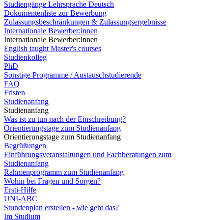
Studiengänge Lehrsprache Deutsch
Dokumentenliste zur Bewerbung
Zulassungsbeschränkungen & Zulassungsergebnisse
Internationale Bewerber:innen
Internationale Bewerber:innen
English taught Master's courses
Studienkolleg
PhD
Sonstige Programme / Austauschstudierende
FAQ
Fristen
Studienanfang
Studienanfang
Was ist zu tun nach der Einschreibung?
Orientierungstage zum Studienanfang
Orientierungstage zum Studienanfang
Begrüßungen
Einführungsveranstaltungen und Fachberatungen zum
Studienanfang
Rahmenprogramm zum Studienanfang
Wohin bei Fragen und Sorgen?
Ersti-Hilfe
UNI-ABC
Stundenplan erstellen - wie geht das?
Im Studium