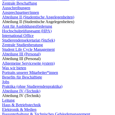
Zentrale Beschaffung
Ausschreibungen
Ansprechpartner/innen
Abteilung II (Studentische Angelegenheiten)
Abteilung II (Studentische Angelegenheiten)
Amt für Ausbildungsförderung
Hochschulprüfungsamt (HPA)
International Office
Studierendensekretariat (StuSek)
Zentrale Studienberatung
Student Life Cycle Management
Abteilung III (Personal)
Abteilung III (Personal)
Allgemeine Serviceseite (extern)
Was wir bieten
Portraits unserer Mitarbeiter*innen
Benefits für Beschäftigte
Jobs
Praktika (ohne Studierendenpraktika)
Abteilung IV (Technik)
Abteilung IV (Technik)
Leitung
Haus & Betriebstechnik
Elektronik & Medien
Bauunterhaltung & Technisches Gebäudemanagement