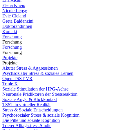
Ena Alcan
Elena Kneip
Nicole Lepsy
Evie Cleland
Greta Baldanzini
Doktorandinnen
Kontakt
Forschung
Forschung
Forschung
Forschung
Projekte
Projekte
Akuter Stress & Aggressionen
Psychsozialer Stress & soziales Lernen
Open TSST VR
Triple X
Soziale Stimulation der HPG-Achse
Neuronale Prädiktoren der Stressreaktion
Soziale Angst & Blickkontakt
TSST in virtueller Realität
Stress & Soziale Entscheidungen
Psychosozialer Stress & soziale Kognition
Die Pille und soziale Kognition
Trierer Alltagsstress-Studie