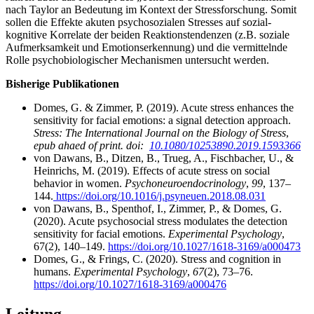
nach Taylor an Bedeutung im Kontext der Stressforschung. Somit
sollen die Effekte akuten psychosozialen Stresses auf sozial-
kognitive Korrelate der beiden Reaktionstendenzen (z.B. soziale
Aufmerksamkeit und Emotionserkennung) und die vermittelnde
Rolle psychobiologischer Mechanismen untersucht werden.
Bisherige Publikationen
Domes, G. & Zimmer, P. (2019). Acute stress enhances the
sensitivity for facial emotions: a signal detection approach.
Stress: The International Journal on the Biology of Stress
,
epub ahaed of print. doi:
10.1080/10253890.2019.1593366
von Dawans, B., Ditzen, B., Trueg, A., Fischbacher, U., &
Heinrichs, M. (2019). Effects of acute stress on social
behavior in women.
Psychoneuroendocrinology
,
99
, 137–
144.
https://doi.org/10.1016/j.psyneuen.2018.08.031
von Dawans, B., Spenthof, I., Zimmer, P., & Domes, G.
(2020). Acute psychosocial stress modulates the detection
sensitivity for facial emotions.
Experimental Psychology
,
67(2), 140–149.
https://doi.org/10.1027/1618-3169/a000473
Domes, G., & Frings, C. (2020). Stress and cognition in
humans.
Experimental Psychology
,
67
(2), 73–76.
https://doi.org/10.1027/1618-3169/a000476
Leitung