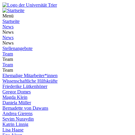
Menü
Startseite
News
News
News
News
Stellenangebote
Team
Team
Team
Team
Ehemalige Mitarbeiter*innen
Wissenschaftliche Hilfskräfte
Friederike Lütkenhöner
Gregor Domes
Magda Klein
Daniela Müller
Bernadette von Dawans
Andrea Gierens
Sevim Nuraydin
Katrin Linnig
Lisa Haase