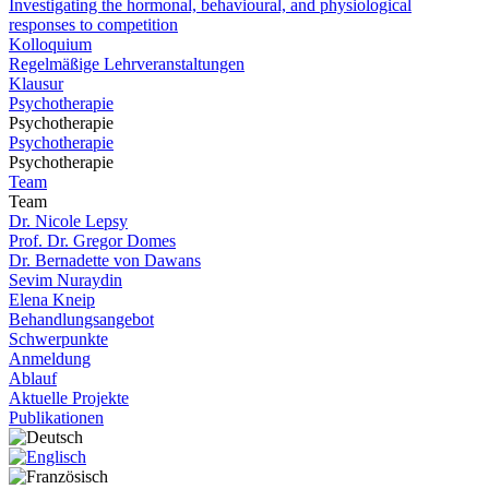
Investigating the hormonal, behavioural, and physiological
responses to competition
Kolloquium
Regelmäßige Lehrveranstaltungen
Klausur
Psychotherapie
Psychotherapie
Psychotherapie
Psychotherapie
Team
Team
Dr. Nicole Lepsy
Prof. Dr. Gregor Domes
Dr. Bernadette von Dawans
Sevim Nuraydin
Elena Kneip
Behandlungsangebot
Schwerpunkte
Anmeldung
Ablauf
Aktuelle Projekte
Publikationen