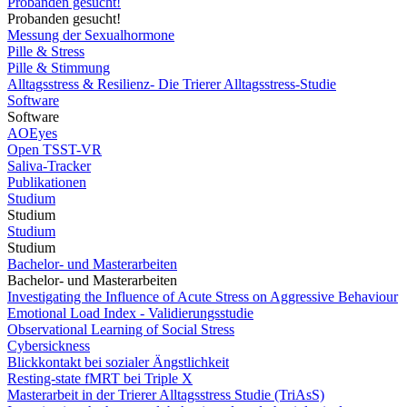
Probanden gesucht!
Probanden gesucht!
Messung der Sexualhormone
Pille & Stress
Pille & Stimmung
Alltagsstress & Resilienz- Die Trierer Alltagsstress-Studie
Software
Software
AOEyes
Open TSST-VR
Saliva-Tracker
Publikationen
Studium
Studium
Studium
Studium
Bachelor- und Masterarbeiten
Bachelor- und Masterarbeiten
Investigating the Influence of Acute Stress on Aggressive Behaviour
Emotional Load Index - Validierungsstudie
Observational Learning of Social Stress
Cybersickness
Blickkontakt bei sozialer Ängstlichkeit
Resting-state fMRT bei Triple X
Masterarbeit in der Trierer Alltagsstress Studie (TriAsS)