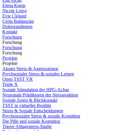
Ena Alcan
Elena Kneip
Nicole Lepsy
Evie Cleland
Greta Baldanzini
Doktorandinnen
Kontakt
Forschung
Forschung
Forschung
Forschung
Projekte
Projekte
Akuter Stress & Aggressionen
Psychsozialer Stress & soziales Lernen
Open TSST VR
Triple X
Soziale Stimulation der HPG-Achse
Neuronale Prädiktoren der Stressreaktion
Soziale Angst & Blickkontakt
TSST in virtueller Realität
Stress & Soziale Entscheidungen
Psychosozialer Stress & soziale Kognition
Die Pille und soziale Kognition
Trierer Alltagsstress-Studie