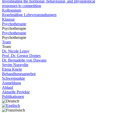
Investigating the hormonal, behavioural, and physiological
responses to competition
Kolloquium
Regelmäßige Lehrveranstaltungen
Klausur
Psychotherapie
Psychotherapie
Psychotherapie
Psychotherapie
Team
Team
Dr. Nicole Lepsy
Prof. Dr. Gregor Domes
Dr. Bernadette von Dawans
Sevim Nuraydin
Elena Kneip
Behandlungsangebot
Schwerpunkte
Anmeldung
Ablauf
Aktuelle Projekte
Publikationen