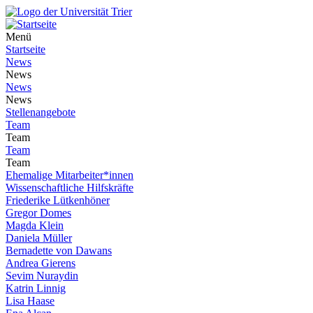
Menü
Startseite
News
News
News
News
Stellenangebote
Team
Team
Team
Team
Ehemalige Mitarbeiter*innen
Wissenschaftliche Hilfskräfte
Friederike Lütkenhöner
Gregor Domes
Magda Klein
Daniela Müller
Bernadette von Dawans
Andrea Gierens
Sevim Nuraydin
Katrin Linnig
Lisa Haase