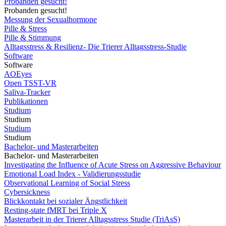
Probanden gesucht!
Probanden gesucht!
Messung der Sexualhormone
Pille & Stress
Pille & Stimmung
Alltagsstress & Resilienz- Die Trierer Alltagsstress-Studie
Software
Software
AOEyes
Open TSST-VR
Saliva-Tracker
Publikationen
Studium
Studium
Studium
Studium
Bachelor- und Masterarbeiten
Bachelor- und Masterarbeiten
Investigating the Influence of Acute Stress on Aggressive Behaviour
Emotional Load Index - Validierungsstudie
Observational Learning of Social Stress
Cybersickness
Blickkontakt bei sozialer Ängstlichkeit
Resting-state fMRT bei Triple X
Masterarbeit in der Trierer Alltagsstress Studie (TriAsS)