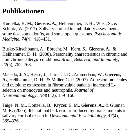
Publikationen
Kudielka, B. M.,
Gierens, A.
, Hellhammer, D. H., Wüst, S., &
Schlotz, W. (2012). Salivary cortisol in ambulatory assessment--
some dos, some don’ts, and some open questions.
Psychosomatic
Medicine
,
74
(4), 418–431.
Buske-Kirschbaum, A., Ebrecht, M., Kern, S.,
Gierens, A.
, &
Hellhammer, D. H. (2008). Personality characteristics in chronic and
non-chronic allergic conditions.
Brain, Behavior, and Immunity
,
22
(5), 762–768.
Macedo, J. A., Hesse, J., Turner, J. D., Ammerlaan, W.,
Gierens,
A.
, Hellhammer, D. H., & Muller, C. P. (2007). Adhesion molecules
and cytokine expression in fibromyalgia patients: increased L-
selectin on monocytes and neutrophils.
Journal of
Neuroimmunology
,
188
(1–2), 159–166.
Talge, N. M., Donzella, B., Kryzer, E. M.,
Gierens, A.
, & Gunnar,
M. R. (2005). It’s not that bad: error introduced by oral stimulants in
salivary cortisol research.
Developmental Psychobiology
,
47
(4),
369–376.