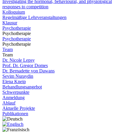
Investigating the hormonal, behavioural, and physiological
responses to competition
Kolloquium
Regelmäßige Lehrveranstaltungen
Klausur
Psychotherapie
Psychotherapie
Psychotherapie
Psychotherapie
Team
Team
Dr. Nicole Lepsy
Prof. Dr. Gregor Domes
Dr. Bernadette von Dawans
Sevim Nuraydin
Elena Kneip
Behandlungsangebot
Schwerpunkte
Anmeldung
Ablauf
Aktuelle Projekte
Publikationen