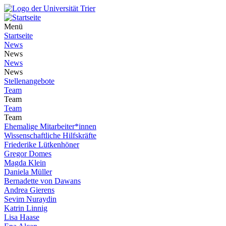
Menü
Startseite
News
News
News
News
Stellenangebote
Team
Team
Team
Team
Ehemalige Mitarbeiter*innen
Wissenschaftliche Hilfskräfte
Friederike Lütkenhöner
Gregor Domes
Magda Klein
Daniela Müller
Bernadette von Dawans
Andrea Gierens
Sevim Nuraydin
Katrin Linnig
Lisa Haase