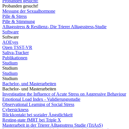
Probanden gesucht!
Probanden gesucht!
Messung der Sexualhormone
Pille & Stress
Pille & Stimmung
Alltagsstress & Resilienz- Die Trierer Alltagsstress-Studie
Software
Software
AOEyes
Open TSST-VR
Saliva-Tracker
Publikationen
Studium
Studium
Studium
Studium
Bachelor- und Masterarbeiten
Bachelor- und Masterarbeiten
Investigating the Influence of Acute Stress on Aggressive Behaviour
Emotional Load Index - Validierungsstudie
Observational Learning of Social Stress
Cybersickness
Blickkontakt bei sozialer Ängstlichkeit
Resting-state fMRT bei Triple X
Masterarbeit in der Trierer Alltagsstress Studie (TriAsS)