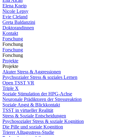
Ena Alcan
Elena Kneip
Nicole Lepsy
Evie Cleland
Greta Baldanzini
Doktorandinnen
Kontakt
Forschung
Forschung
Forschung
Forschung
Projekte
Projekte
Akuter Stress & Aggressionen
Psychsozialer Stress & soziales Lernen
Open TSST VR
Triple X
Soziale Stimulation der HPG-Achse
Neuronale Prädiktoren der Stressreaktion
Soziale Angst & Blickkontakt
TSST in virtueller Realität
Stress & Soziale Entscheidungen
Psychosozialer Stress & soziale Kognition
Die Pille und soziale Kognition
Trierer Alltagsstress-Studie