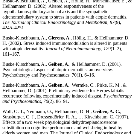
Buske-Kirschbaum, A., Geiben, A., Höllig, H., Morschhäuser, E., &
Hellhammer, D. (2002). Altered responsiveness of the
hypothalamus-pituitary-adrenal axis and the sympathetic
adrenomedullary system to stress in patients with atopic dermatitis.
The Journal of Clinical Endocrinology and Metabolism
,
87
(9),
4245–4251.
Buske-Kirschbaum, A.,
Gierens, A.
, Höllig, H., & Hellhammer, D.
H. (2002). Stress-induced immunomodulation is altered in patients
with atopic dermatitis.
Journal of Neuroimmunology
,
129
(1–2),
161–167.
Buske-Kirschbaum, A.,
Geiben, A.
, & Hellhammer, D. (2001).
Psychobiological aspects of atopic dermatitis: an overview.
Psychotherapy and Psychosomatics, 70(1), 6–16.
Buske-Kirschbaum, A.,
Geiben, A.
, Wermke, C., Pirke, K. M., &
Hellhammer, D. (2001). Preliminary evidence for Herpes labialis
recurrence following experimentally induced disgust.
Psychotherapy
and Psychosomatics
,
70
(2), 86–91.
Wolf, O. T., Neumann, O., Hellhammer, D. H.,
Geiben, A. C.
,
Strasburger, C. J., Dressendörfer, R. A., … Kirschbaum, C. (1997).
Effects of a two-week physiological dehydroepiandrosterone
substitution on cognitive performance and well-being in healthy
elderly women and men. The Journal of Clinical Endocrinology and