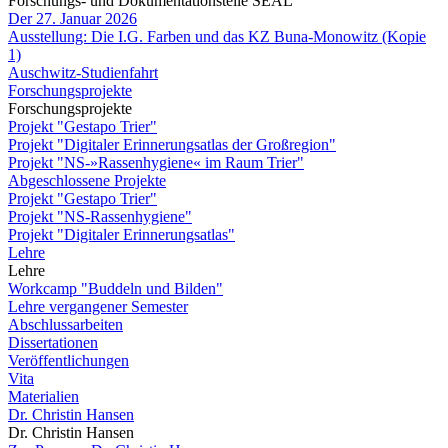
Forschungs- und Dokumentationstelle SEAL
Der 27. Januar 2026
Ausstellung: Die I.G. Farben und das KZ Buna-Monowitz (Kopie
1)
Auschwitz-Studienfahrt
Forschungsprojekte
Forschungsprojekte
Projekt "Gestapo Trier"
Projekt "Digitaler Erinnerungsatlas der Großregion"
Projekt "NS-»Rassenhygiene« im Raum Trier"
Abgeschlossene Projekte
Projekt "Gestapo Trier"
Projekt "NS-Rassenhygiene"
Projekt "Digitaler Erinnerungsatlas"
Lehre
Lehre
Workcamp "Buddeln und Bilden"
Lehre vergangener Semester
Abschlussarbeiten
Dissertationen
Veröffentlichungen
Vita
Materialien
Dr. Christin Hansen
Dr. Christin Hansen