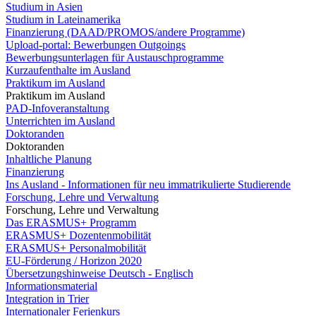
Studium in Asien
Studium in Lateinamerika
Finanzierung (DAAD/PROMOS/andere Programme)
Upload-portal: Bewerbungen Outgoings
Bewerbungsunterlagen für Austauschprogramme
Kurzaufenthalte im Ausland
Praktikum im Ausland
Praktikum im Ausland
PAD-Infoveranstaltung
Unterrichten im Ausland
Doktoranden
Doktoranden
Inhaltliche Planung
Finanzierung
Ins Ausland - Informationen für neu immatrikulierte Studierende
Forschung, Lehre und Verwaltung
Forschung, Lehre und Verwaltung
Das ERASMUS+ Programm
ERASMUS+ Dozentenmobilität
ERASMUS+ Personalmobilität
EU-Förderung / Horizon 2020
Übersetzungshinweise Deutsch - Englisch
Informationsmaterial
Integration in Trier
Internationaler Ferienkurs