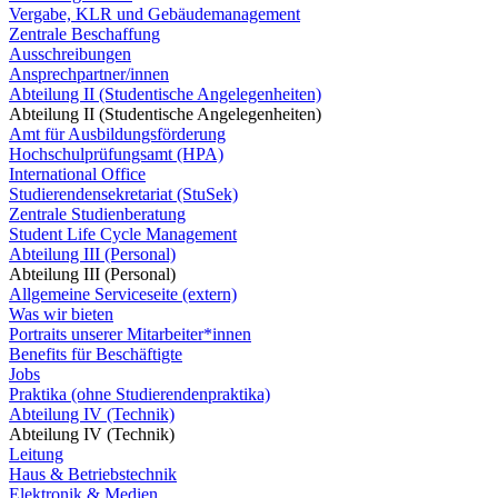
Vergabe, KLR und Gebäudemanagement
Zentrale Beschaffung
Ausschreibungen
Ansprechpartner/innen
Abteilung II (Studentische Angelegenheiten)
Abteilung II (Studentische Angelegenheiten)
Amt für Ausbildungsförderung
Hochschulprüfungsamt (HPA)
International Office
Studierendensekretariat (StuSek)
Zentrale Studienberatung
Student Life Cycle Management
Abteilung III (Personal)
Abteilung III (Personal)
Allgemeine Serviceseite (extern)
Was wir bieten
Portraits unserer Mitarbeiter*innen
Benefits für Beschäftigte
Jobs
Praktika (ohne Studierendenpraktika)
Abteilung IV (Technik)
Abteilung IV (Technik)
Leitung
Haus & Betriebstechnik
Elektronik & Medien