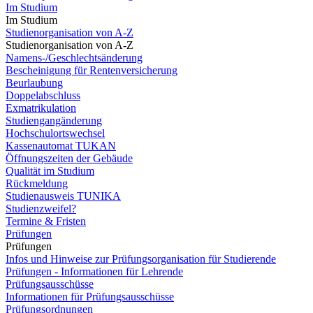
Im Studium
Im Studium
Studienorganisation von A-Z
Studienorganisation von A-Z
Namens-/Geschlechtsänderung
Bescheinigung für Rentenversicherung
Beurlaubung
Doppelabschluss
Exmatrikulation
Studiengangänderung
Hochschulortswechsel
Kassenautomat TUKAN
Öffnungszeiten der Gebäude
Qualität im Studium
Rückmeldung
Studienausweis TUNIKA
Studienzweifel?
Termine & Fristen
Prüfungen
Prüfungen
Infos und Hinweise zur Prüfungsorganisation für Studierende
Prüfungen - Informationen für Lehrende
Prüfungsausschüsse
Informationen für Prüfungsausschüsse
Prüfungsordnungen