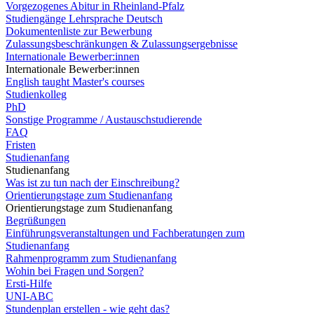
Vorgezogenes Abitur in Rheinland-Pfalz
Studiengänge Lehrsprache Deutsch
Dokumentenliste zur Bewerbung
Zulassungsbeschränkungen & Zulassungsergebnisse
Internationale Bewerber:innen
Internationale Bewerber:innen
English taught Master's courses
Studienkolleg
PhD
Sonstige Programme / Austauschstudierende
FAQ
Fristen
Studienanfang
Studienanfang
Was ist zu tun nach der Einschreibung?
Orientierungstage zum Studienanfang
Orientierungstage zum Studienanfang
Begrüßungen
Einführungsveranstaltungen und Fachberatungen zum
Studienanfang
Rahmenprogramm zum Studienanfang
Wohin bei Fragen und Sorgen?
Ersti-Hilfe
UNI-ABC
Stundenplan erstellen - wie geht das?