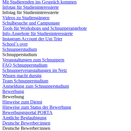
Mit Studierenden ins Gespräch kommen
Infotag für Studieninteressierte
Infotag für Studieninteressierte
Videos zu Studiengängen
Schulbesuche und Campustage
Tools für Workshops und Schnupperangebote
Info-Angebote für Studieninteressierte
Instagram Account der Uni Trier
School´s over
Schnupperstudium
Schnupperstudium
Veranstaltungen zum Schnuppern
FAQ Schnupperstudium
Schnupperveranstaltungen im Netz
Wissen macht durstig
Team Schnupperstudium
Anmeldung zum Schnupperstudium
Bewerbung
Bewerbung
Hinweise zum Dienst
Hinweise zum Status der Bewerbung
Bewerbungsportal PORTA
Amtliche Beglaubigung
Deutsche Bewerber:innen
Deutsche Bewerber:innen