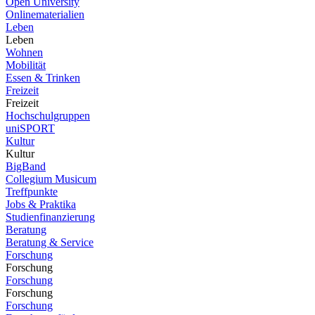
Open University
Onlinematerialien
Leben
Leben
Wohnen
Mobilität
Essen & Trinken
Freizeit
Freizeit
Hochschulgruppen
uniSPORT
Kultur
Kultur
BigBand
Collegium Musicum
Treffpunkte
Jobs & Praktika
Studienfinanzierung
Beratung
Beratung & Service
Forschung
Forschung
Forschung
Forschung
Forschung