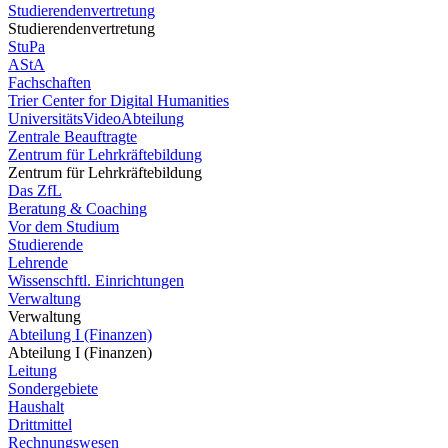
Studierendenvertretung
Studierendenvertretung
StuPa
AStA
Fachschaften
Trier Center for Digital Humanities
UniversitätsVideoAbteilung
Zentrale Beauftragte
Zentrum für Lehrkräftebildung
Zentrum für Lehrkräftebildung
Das ZfL
Beratung & Coaching
Vor dem Studium
Studierende
Lehrende
Wissenschftl. Einrichtungen
Verwaltung
Verwaltung
Abteilung I (Finanzen)
Abteilung I (Finanzen)
Leitung
Sondergebiete
Haushalt
Drittmittel
Rechnungswesen