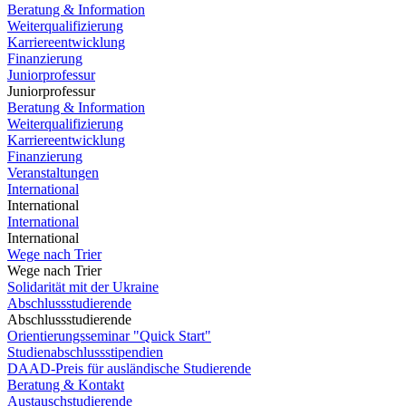
Beratung & Information
Weiterqualifizierung
Karriereentwicklung
Finanzierung
Juniorprofessur
Juniorprofessur
Beratung & Information
Weiterqualifizierung
Karriereentwicklung
Finanzierung
Veranstaltungen
International
International
International
International
Wege nach Trier
Wege nach Trier
Solidarität mit der Ukraine
Abschlussstudierende
Abschlussstudierende
Orientierungsseminar "Quick Start"
Studienabschlussstipendien
DAAD-Preis für ausländische Studierende
Beratung & Kontakt
Austauschstudierende