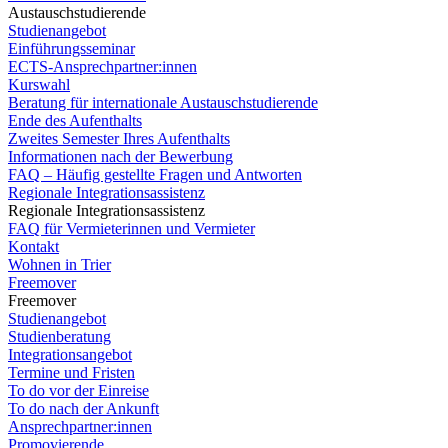
Austauschstudierende
Studienangebot
Einführungsseminar
ECTS-Ansprechpartner:innen
Kurswahl
Beratung für internationale Austauschstudierende
Ende des Aufenthalts
Zweites Semester Ihres Aufenthalts
Informationen nach der Bewerbung
FAQ – Häufig gestellte Fragen und Antworten
Regionale Integrationsassistenz
Regionale Integrationsassistenz
FAQ für Vermieterinnen und Vermieter
Kontakt
Wohnen in Trier
Freemover
Freemover
Studienangebot
Studienberatung
Integrationsangebot
Termine und Fristen
To do vor der Einreise
To do nach der Ankunft
Ansprechpartner:innen
Promovierende