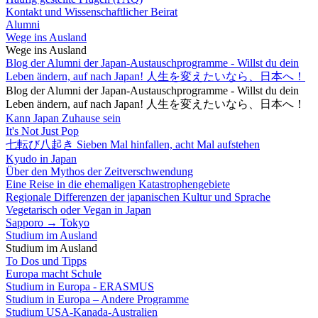
Kontakt und Wissenschaftlicher Beirat
Alumni
Wege ins Ausland
Wege ins Ausland
Blog der Alumni der Japan-Austauschprogramme - Willst du dein
Leben ändern, auf nach Japan! 人生を変えたいなら、日本へ！
Blog der Alumni der Japan-Austauschprogramme - Willst du dein
Leben ändern, auf nach Japan! 人生を変えたいなら、日本へ！
Kann Japan Zuhause sein
It's Not Just Pop
七転び八起き Sieben Mal hinfallen, acht Mal aufstehen
Kyudo in Japan
Über den Mythos der Zeitverschwendung
Eine Reise in die ehemaligen Katastrophengebiete
Regionale Differenzen der japanischen Kultur und Sprache
Vegetarisch oder Vegan in Japan
Sapporo → Tokyo
Studium im Ausland
Studium im Ausland
To Dos und Tipps
Europa macht Schule
Studium in Europa - ERASMUS
Studium in Europa – Andere Programme
Studium USA-Kanada-Australien