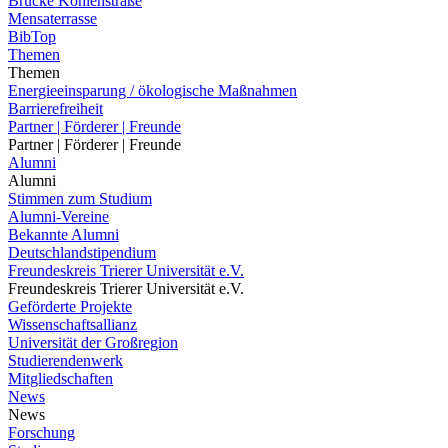
Brücke Kohlenstraße
Mensaterrasse
BibTop
Themen
Themen
Energieeinsparung / ökologische Maßnahmen
Barrierefreiheit
Partner | Förderer | Freunde
Partner | Förderer | Freunde
Alumni
Alumni
Stimmen zum Studium
Alumni-Vereine
Bekannte Alumni
Deutschlandstipendium
Freundeskreis Trierer Universität e.V.
Freundeskreis Trierer Universität e.V.
Geförderte Projekte
Wissenschaftsallianz
Universität der Großregion
Studierendenwerk
Mitgliedschaften
News
News
Forschung