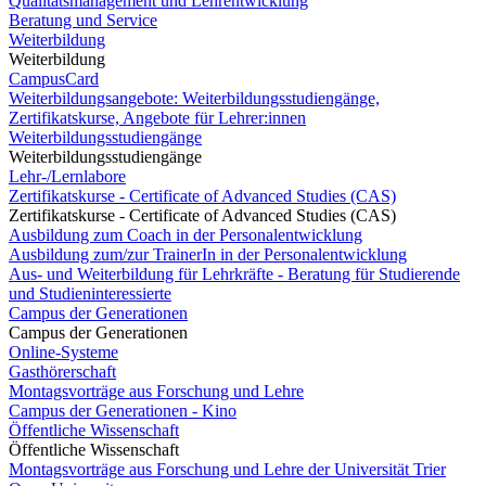
Qualitätsmanagement und Lehrentwicklung
Beratung und Service
Weiterbildung
Weiterbildung
CampusCard
Weiterbildungsangebote: Weiterbildungsstudiengänge,
Zertifikatskurse, Angebote für Lehrer:innen
Weiterbildungsstudiengänge
Weiterbildungsstudiengänge
Lehr-/Lernlabore
Zertifikatskurse - Certificate of Advanced Studies (CAS)
Zertifikatskurse - Certificate of Advanced Studies (CAS)
Ausbildung zum Coach in der Personalentwicklung
Ausbildung zum/zur TrainerIn in der Personalentwicklung
Aus- und Weiterbildung für Lehrkräfte - Beratung für Studierende
und Studieninteressierte
Campus der Generationen
Campus der Generationen
Online-Systeme
Gasthörerschaft
Montagsvorträge aus Forschung und Lehre
Campus der Generationen - Kino
Öffentliche Wissenschaft
Öffentliche Wissenschaft
Montagsvorträge aus Forschung und Lehre der Universität Trier