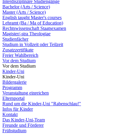
Interdisziplinäre Studiengänge
Bachelor (Arts / Science)
Master (Arts / Science)
English taught Master's courses
Lehramt (Ba / Ma of Education)
Rechtswissenschaft Staatsexamen
Magister/-stra Theologiae
Studienfächer
Studium in Vollzeit oder Teilzeit
Zusatzzertifikate
Freier Wahlbereich
Vor dem Studium
Vor dem Studium
Kinder-Uni
Kinder-Uni
Bildergalerie
Programm
Veranstaltung einreichen
Elternportal
Rund um die Kinder-Uni "Rabenschlau!"
Infos für Kinder
Kontakt
Das Kinder-Uni-Team
Freunde und Förderer
Frühstudium