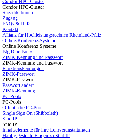
Condor HPC-Cluster
Condor HPC-Cluster
Spezifikationen
Zugang
FAQs & Hilfe
Kontakt
Allianz für Hochleistungsrechnen Rheinland-Pfalz
Online-Konferenz-Systeme
Online-Konferenz-Systeme
Big Blue Button
ZIMK-Kennung und Passwort
ZIMK-Kennung und Passwort
Funktionskennungen
ZIMK-Passwort
ZIMK-Passwort
Passwort ändern
ZIMK-Kennung
PC-Pools
PC-Pools
Öffentliche PC-Pools
Single Sign On (Shibboleth)
Stud.IP
Stud.IP
Inhaltselemente für Ihre Lehrveranstaltungen
Häufig gestellte Fragen zu Stud.IP