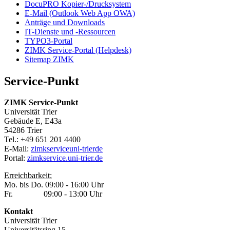
DocuPRO Kopier-/Drucksystem
E-Mail (Outlook Web App OWA)
Anträge und Downloads
IT-Dienste und -Ressourcen
TYPO3-Portal
ZIMK Service-Portal (Helpdesk)
Sitemap ZIMK
Service-Punkt
ZIMK Service-Punkt
Universität Trier
Gebäude E, E43a
54286 Trier
Tel.: +49 651 201 4400
E-Mail:
zimkservice
uni-trier
de
Portal:
zimkservice.uni-trier.de
Erreichbarkeit:
Mo. bis Do. 09:00 - 16:00 Uhr
Fr. 09:00 - 13:00 Uhr
Kontakt
Universität Trier
Universitätsring 15