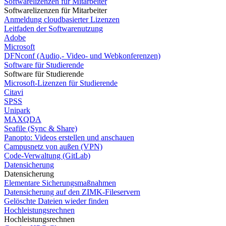
Softwarelizenzen für Mitarbeiter
Softwarelizenzen für Mitarbeiter
Anmeldung cloudbasierter Lizenzen
Leitfaden der Softwarenutzung
Adobe
Microsoft
DFNconf (Audio,- Video- und Webkonferenzen)
Software für Studierende
Software für Studierende
Microsoft-Lizenzen für Studierende
Citavi
SPSS
Unipark
MAXQDA
Seafile (Sync & Share)
Panopto: Videos erstellen und anschauen
Campusnetz von außen (VPN)
Code-Verwaltung (GitLab)
Datensicherung
Datensicherung
Elementare Sicherungsmaßnahmen
Datensicherung auf den ZIMK-Fileservern
Gelöschte Dateien wieder finden
Hochleistungsrechnen
Hochleistungsrechnen