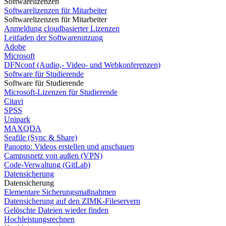
Softwarelizenzen
Softwarelizenzen für Mitarbeiter
Softwarelizenzen für Mitarbeiter
Anmeldung cloudbasierter Lizenzen
Leitfaden der Softwarenutzung
Adobe
Microsoft
DFNconf (Audio,- Video- und Webkonferenzen)
Software für Studierende
Software für Studierende
Microsoft-Lizenzen für Studierende
Citavi
SPSS
Unipark
MAXQDA
Seafile (Sync & Share)
Panopto: Videos erstellen und anschauen
Campusnetz von außen (VPN)
Code-Verwaltung (GitLab)
Datensicherung
Datensicherung
Elementare Sicherungsmaßnahmen
Datensicherung auf den ZIMK-Fileservern
Gelöschte Dateien wieder finden
Hochleistungsrechnen