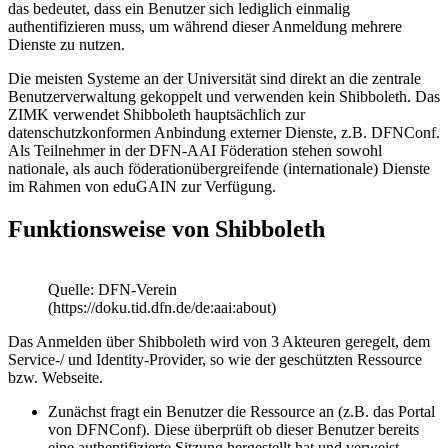
das bedeutet, dass ein Benutzer sich lediglich einmalig
authentifizieren muss, um während dieser Anmeldung mehrere
Dienste zu nutzen.
Die meisten Systeme an der Universität sind direkt an die zentrale
Benutzerverwaltung gekoppelt und verwenden kein Shibboleth. Das
ZIMK verwendet Shibboleth hauptsächlich zur
datenschutzkonformen Anbindung externer Dienste, z.B. DFNConf.
Als Teilnehmer in der DFN-AAI Föderation stehen sowohl
nationale, als auch föderationübergreifende (internationale) Dienste
im Rahmen von eduGAIN zur Verfügung.
Funktionsweise von Shibboleth
Quelle: DFN-Verein
(https://doku.tid.dfn.de/de:aai:about)
Das Anmelden über Shibboleth wird von 3 Akteuren geregelt, dem
Service-/ und Identity-Provider, so wie der geschützten Ressource
bzw. Webseite.
Zunächst fragt ein Benutzer die Ressource an (z.B. das Portal
von DFNConf). Diese überprüft ob dieser Benutzer bereits
eine authentifizierte Sitzung hergestellt hat und verweist