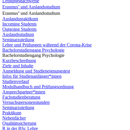
Leistungsnachweise
Erasmus⁺ und Auslandsstudium
Erasmus⁺ und Auslandsstudium
Auslandspraktikum
Incoming Students
Outgoing Students
Auslandsstudium
Seminarzuteilung
Lehre und Prüfungen während der Corona-Krise
Bachelorstudiengang Psychologie
Bachelorstudiengang Psychologie
Kurzbeschreibung
Ziele und Inhalte
Anmeldung und Studieneignungstest
Infos für Studienanfänger*innen
Studienverlauf
Modulhandbuch und Prüfungsordnung
Ansprechpartner*innen
Fachstudienberatung
Versuchspersonenstunden
Seminarzuteilung
Praktikum
Nebenfächer
Qualitätssicherung
R in der BSc Lehre