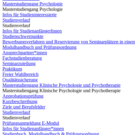
Masterstudiengang Psychologie
Masterstudiengang Psychologie
Infos für Studieninteressierte
Studienverlauf
Studienverlauf
Infos für StudienanfängerInnen
Studienschwerpunkte
Bewerbungsverfahren und Reservierung von Seminarplätzen in eine
Modulhandbuch und Prüfungsordnung
Ansprechpartner*innen
Fachstudienberatung
Seminarzuteilung
Praktikum
Freier Wahlbereich
Qualitätssicherung
Masterstudiengang Klinische Psychologie und Psychotherapie
Masterstudiengang Klinische Psychologie und Psychotherapie
Approbationsprüfung
Kurzbeschreibung
Ziele und Berufsfelder
Studienverlauf
Studienverlauf
Prüfungsanmeldung E-Modul
Infos für Studienanfänger*innen
Studienbuch, Modulhandbuch & Prüfungsordnung