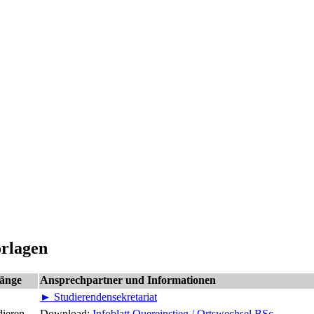
orlagen
gänge
Ansprechpartner und Informationen
► Studierendensekretariat
dieren
Download:
Infoblatt Quereinstieg / Ortswechsel BSc