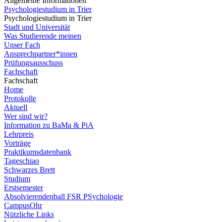
Allgemeine Informationen
Psychologiestudium in Trier
Psychologiestudium in Trier
Stadt und Universität
Was Studierende meinen
Unser Fach
Ansprechpartner*innen
Prüfungsausschuss
Fachschaft
Fachschaft
Home
Protokolle
Aktuell
Wer sind wir?
Information zu BaMa & PiA
Lehrpreis
Vorträge
Praktikumsdatenbank
Tageschiao
Schwarzes Brett
Studium
Erstsemester
Absolvierendenball FSR PSychologie
CampusOhr
Nützliche Links