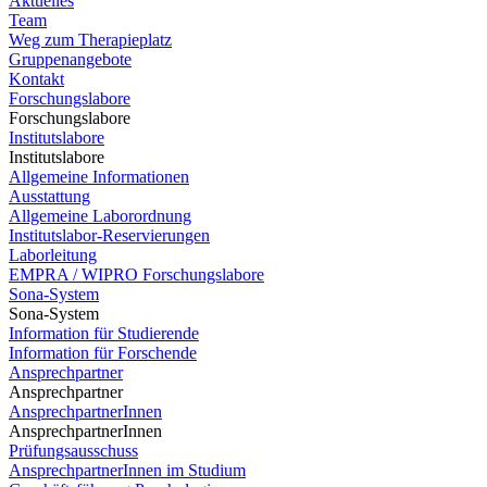
Aktuelles
Team
Weg zum Therapieplatz
Gruppenangebote
Kontakt
Forschungslabore
Forschungslabore
Institutslabore
Institutslabore
Allgemeine Informationen
Ausstattung
Allgemeine Laborordnung
Institutslabor-Reservierungen
Laborleitung
EMPRA / WIPRO Forschungslabore
Sona-System
Sona-System
Information für Studierende
Information für Forschende
Ansprechpartner
Ansprechpartner
AnsprechpartnerInnen
AnsprechpartnerInnen
Prüfungsausschuss
AnsprechpartnerInnen im Studium