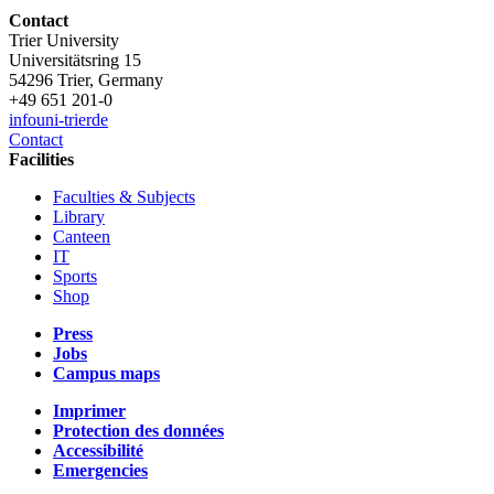
Contact
Trier University
Universitätsring 15
54296 Trier, Germany
+49 651 201-0
info
uni-trier
de
Contact
Facilities
Faculties & Subjects
Library
Canteen
IT
Sports
Shop
Press
Jobs
Campus maps
Imprimer
Protection des données
Accessibilité
Emergencies