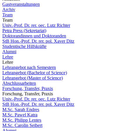
Gastveranstaltungen
Archiv
Team
Team
Univ.-Prof. Dr. rer. oec. Lutz Richter
Petra Press (Sekretariat)
Doktorandinnen und Doktoranden
StB Hon.-Prof. Dr. rer. pol. Xaver Ditz
Studentische Hilfskräfte
Alumni
Lehre
Lehre
Lehrangebot nach Semestern
Lehrangebot (Bachelor of Science)
Lehrangebot (Master of Science)
Abschlussarbeiten
Forschung, Transfer, Praxis
Forschung, Transfer, Praxis
Univ.-Prof. Dr. rer. oec. Lutz Richter
StB Hon.-Prof. Dr. rer. pol. Xaver Ditz
M.Sc. Sarah Endres
M.Sc. Pawel Katra
M.Sc. Philipp Lentes
M.Sc. Carolin Seibert
Alumni