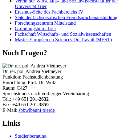
Verein der Wirtschafts- und Sozialwissenschaftler der
Universität Trier
Erasmus-Seite des Fachbereichs IV
Seite der fachspezifischen Fremdsprachenausbildung
Forschungszentrum Mittelstand
Gründungsbüro Trier
Fachschaft Wirtschafts- und Sozialwissenschaften
Master Européen en Sciences Du Travail (MEST)
Noch Fragen?
Dr. rer. pol. Andrea Vietmeyer
Funktion: Fachstudienberatung
Einrichtung: Prof. Dr. Wolz
Raum: C427
Sprechstunde: nach vorheriger Vereinbarung
Tel.: +49 651 201-
2632
Fax: +49 651 201-
3859
E-Mail:
sbbwlba
uni-trier
de
Links
Studienberatung