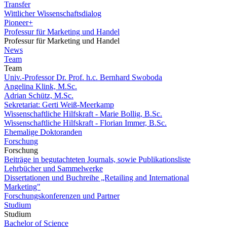
Transfer
Wittlicher Wissenschaftsdialog
Pioneer+
Professur für Marketing und Handel
Professur für Marketing und Handel
News
Team
Team
Univ.-Professor Dr. Prof. h.c. Bernhard Swoboda
Angelina Klink, M.Sc.
Adrian Schütz, M.Sc.
Sekretariat: Gerti Weiß-Meerkamp
Wissenschaftliche Hilfskraft - Marie Bollig, B.Sc.
Wissenschaftliche Hilfskraft - Florian Immer, B.Sc.
Ehemalige Doktoranden
Forschung
Forschung
Beiträge in begutachteten Journals, sowie Publikationsliste
Lehrbücher und Sammelwerke
Dissertationen und Buchreihe „Retailing and International
Marketing"
Forschungskonferenzen und Partner
Studium
Studium
Bachelor of Science