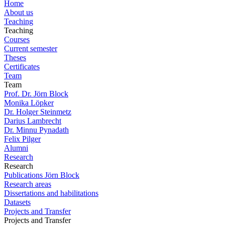
Home
About us
Teaching
Teaching
Courses
Current semester
Theses
Certificates
Team
Team
Prof. Dr. Jörn Block
Monika Löpker
Dr. Holger Steinmetz
Darius Lambrecht
Dr. Minnu Pynadath
Felix Pilger
Alumni
Research
Research
Publications Jörn Block
Research areas
Dissertations and habilitations
Datasets
Projects and Transfer
Projects and Transfer