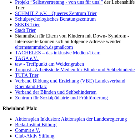
Projekt “Selbstvertretung - von uns für uns!”
der Lebenshilfe
Trier
SCHMIT-Z e.V. - Queeres Zentrum Trier
Schulpsychologisches Beratungszentrum
SEKIS Trier
Stadt Trier
Stammtisch für Eltern von Kindern mit Down- Syndrom -
Interessierte können sich an folgende Adresse wenden
elternstammtisch.ds
gmail
com
TACHELES – das inklusive Medien-Team
TAGA e.V.
taw - Treffpunkt am Weidengraben
Tonpost - Arbeitsstelle Medien für Blinde und Sehbehinderte
TUFA Trier
Verband Bildung und Erziehung (VBE) Landesverband
Rheinland-Pfalz
Verband der Blinden und Sehbehinderten
Zentrum für Sozialpädiatrie und Frühförderung
Rheinland-Pfalz
Aktionsplan Inklusion: Aktionsplan der Landesregierung
Beda-Institut Bitburg
Commit e.V.
Club-Aktiv Stiftung