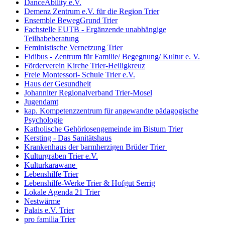
DanceAbility e.V.
Demenz Zentrum e.V. für die Region Trier
Ensemble BewegGrund Trier
Fachstelle EUTB - Ergänzende unabhängige
Teilhabeberatung
Feministische Vernetzung Trier
Fidibus - Zentrum für Familie/ Begegnung/ Kultur e. V.
Förderverein Kirche Trier-Heiligkreuz
Freie Montessori- Schule Trier e.V.
Haus der Gesundheit
Johanniter Regionalverband Trier-Mosel
Jugendamt
kap. Kompetenzzentrum für angewandte pädagogische
Psychologie
Katholische Gehörlosengemeinde im Bistum Trier
Kersting - Das Sanitätshaus
Krankenhaus der barmherzigen Brüder Trier
Kulturgraben Trier e.V.
Kulturkarawane
Lebenshilfe Trier
Lebenshilfe-Werke Trier & Hofgut Serrig
Lokale Agenda 21 Trier
Nestwärme
Palais e.V. Trier
pro familia Trier