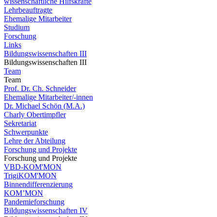
wissenschaftliche Hilfskräfte
Lehrbeauftragte
Ehemalige Mitarbeiter
Studium
Forschung
Links
Bildungswissenschaften III
Bildungswissenschaften III
Team
Team
Prof. Dr. Ch. Schneider
Ehemalige Mitarbeiter/-innen
Dr. Michael Schön (M.A.)
Charly Obertimpfler
Sekretariat
Schwerpunkte
Lehre der Abteilung
Forschung und Projekte
Forschung und Projekte
VBD-KOM'MON
TrigiKOM'MON
Binnendifferenzierung
KOM’MON
Pandemieforschung
Bildungswissenschaften IV