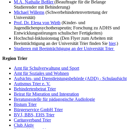
M.A. Nathalie Beßler
(Beauftragte für die Belange
Studierender mit Behinderung)
Michael Willems
(Schwerbehindertenvertretung der
Universität)
Prof. Dr. Elena von Wirth
(Kinder- und
Jugendlichenpsychotherapeutin; Forschung zu ADHS und
Entwicklungsstörungen schulischer Fertigkeiten)
Hochschul-Inklusionstag (Den Flyer zum Arbeiten mit
Beeinträchtigung an der Universität Trier finden Sie
hier
.)
Studieren mit Beeinträchtigung an der Universität Trier
Region Trier
Amt für Schulverwaltung und Sport
Amt für Soziales und Wohnen
Aufsichts- und Dienstleistungsbehörde (ADD) - Schulaufsicht
Autismus Trier e. V.
Behindertenbeirat Trier
Beirat für Migration und Integration
Beratungsstelle für pädagogische Audiologie
Bistum Trier
Bürgerservice GmbH Trier
BVJ, BBS, EHS Trier
Caritasverband Trier
Club Aktiv