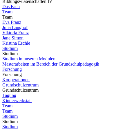
Bildungswissenschaften IV
Das Fach
Team
Team
Eva Franz
Julia Langhof
Viktoria Franz
Jana Simon
Kristina Eschle
Studium
Studium
Studium in unseren Modulen
Masterarbeiten im Bereich der Grundschulpädagogik
Forschung
Forschung
Kooperationen
Grundschulzentrum
Grundschulzentrum
Tagung
Kinderwerkstatt
Team
Team
Studium
Studium
Studium