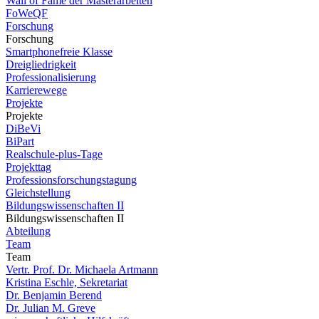
Wall of Fame der Masterarbeiten
FoWeQF
Forschung
Forschung
Smartphonefreie Klasse
Dreigliedrigkeit
Professionalisierung
Karrierewege
Projekte
Projekte
DiBeVi
BiPart
Realschule-plus-Tage
Projekttag
Professionsforschungstagung
Gleichstellung
Bildungswissenschaften II
Bildungswissenschaften II
Abteilung
Team
Team
Vertr. Prof. Dr. Michaela Artmann
Kristina Eschle, Sekretariat
Dr. Benjamin Berend
Dr. Julian M. Greve