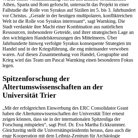
Athen, Sparta und Rom geforscht, untersucht das Projekt in einer
Fallstudie die Rolle von Syrakus auf Sizilien im 5. bis 3. Jahrhundert
vor Christus. „Gerade in der heutigen multipolaren, konfliktreichen
Welt ist die Rolle von Syrakus interessant“, sagt Warnking. Die
Stadt verdankte ihre Macht einer Kombination aus natürlichen
Ressourcen, insbesondere Getreide, und ihrer strategischen Lage an
den wichtigsten Handelskreuzungen des Mittelmeers. Über
Jahrhunderte hinweg verfolgte Syrakus konsequente Strategien im
Handel und in der Kriegsführung, die eng miteinander verwoben
waren. Auf diesen Zusammenhang von Handel, Geographie und
Krieg wird das Team um Pascal Warnking einen besonderen Fokus
legen.
Spitzenforschung der
Altertumswissenschaften an der
Universität Trier
„Mit der erfolgreichen Einwerbung des ERC Consolidator Grant
haben die Altertumswissenschaften der Universität Trier erneut
zeigen können, dass sie in der internationalen Spitzenliga der
Forschung mitspielen“, sagt Prof. Dr. Eva Martha Eckkrammer.
Gleichzeitig stellt die Universitätspräsidentin heraus, dass auch die
enge Kooperation mit dem Leibniz-Zentrum für Archäologie