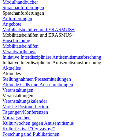
Modulhandbücher
Sprachanforderungen
Sprachanforderungen
Anforderungen
Angebote
Mobilitätsbeihilfen und ERASMUS+
Mobilitätsbeihilfen und ERASMUS+
Einschreibung
Mobilitätsbeihilfen
Verantwortliche/r
Initiative Interdisziplinäre Antisemitismusforschung
Initiative Interdisziplinäre Antisemitismusforschung
Aktuelles
Aktuelles
Stellungnahmen/Pressemitteilungen
Aktuelle Calls und Ausschreibungen
Veranstaltungen
Veranstaltungen
Veranstaltungskalender
Moishe Postone Lecture
Tagungen/Konferenzen
Vortragsreihen
Kulturwochen gegen Antisemitismus
Kulturfestival "Oy vavoy!"
Forschung und Publikationen