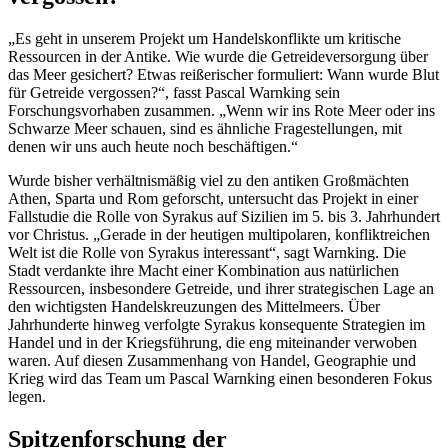
„Es geht in unserem Projekt um Handelskonflikte um kritische
Ressourcen in der Antike. Wie wurde die Getreideversorgung über
das Meer gesichert? Etwas reißerischer formuliert: Wann wurde Blut
für Getreide vergossen?“, fasst Pascal Warnking sein
Forschungsvorhaben zusammen. „Wenn wir ins Rote Meer oder ins
Schwarze Meer schauen, sind es ähnliche Fragestellungen, mit
denen wir uns auch heute noch beschäftigen.“
Wurde bisher verhältnismäßig viel zu den antiken Großmächten
Athen, Sparta und Rom geforscht, untersucht das Projekt in einer
Fallstudie die Rolle von Syrakus auf Sizilien im 5. bis 3. Jahrhundert
vor Christus. „Gerade in der heutigen multipolaren, konfliktreichen
Welt ist die Rolle von Syrakus interessant“, sagt Warnking. Die
Stadt verdankte ihre Macht einer Kombination aus natürlichen
Ressourcen, insbesondere Getreide, und ihrer strategischen Lage an
den wichtigsten Handelskreuzungen des Mittelmeers. Über
Jahrhunderte hinweg verfolgte Syrakus konsequente Strategien im
Handel und in der Kriegsführung, die eng miteinander verwoben
waren. Auf diesen Zusammenhang von Handel, Geographie und
Krieg wird das Team um Pascal Warnking einen besonderen Fokus
legen.
Spitzenforschung der