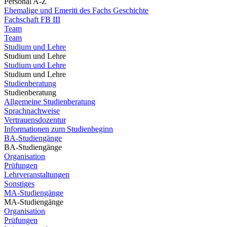
Personal A-Z
Ehemalige und Emeriti des Fachs Geschichte
Fachschaft FB III
Team
Team
Studium und Lehre
Studium und Lehre
Studium und Lehre
Studium und Lehre
Studienberatung
Studienberatung
Allgemeine Studienberatung
Sprachnachweise
Vertrauensdozentur
Informationen zum Studienbeginn
BA-Studiengänge
BA-Studiengänge
Organisation
Prüfungen
Lehrveranstaltungen
Sonstiges
MA-Studiengänge
MA-Studiengänge
Organisation
Prüfungen