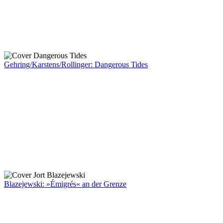
Gehring/Karstens/Rollinger: Dangerous Tides
Blazejewski: »Émigrés« an der Grenze