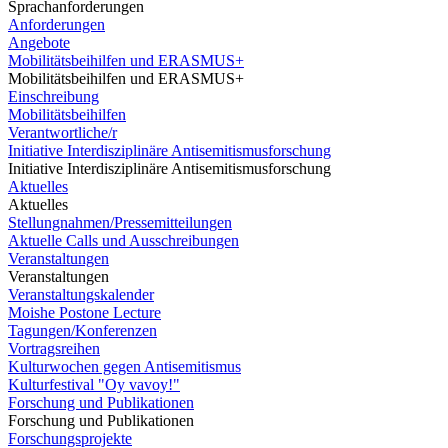
Sprachanforderungen
Anforderungen
Angebote
Mobilitätsbeihilfen und ERASMUS+
Mobilitätsbeihilfen und ERASMUS+
Einschreibung
Mobilitätsbeihilfen
Verantwortliche/r
Initiative Interdisziplinäre Antisemitismusforschung
Initiative Interdisziplinäre Antisemitismusforschung
Aktuelles
Aktuelles
Stellungnahmen/Pressemitteilungen
Aktuelle Calls und Ausschreibungen
Veranstaltungen
Veranstaltungen
Veranstaltungskalender
Moishe Postone Lecture
Tagungen/Konferenzen
Vortragsreihen
Kulturwochen gegen Antisemitismus
Kulturfestival "Oy vavoy!"
Forschung und Publikationen
Forschung und Publikationen
Forschungsprojekte