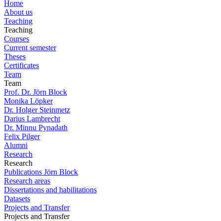
Home
About us
Teaching
Teaching
Courses
Current semester
Theses
Certificates
Team
Team
Prof. Dr. Jörn Block
Monika Löpker
Dr. Holger Steinmetz
Darius Lambrecht
Dr. Minnu Pynadath
Felix Pilger
Alumni
Research
Research
Publications Jörn Block
Research areas
Dissertations and habilitations
Datasets
Projects and Transfer
Projects and Transfer