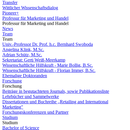
Transfer
Wittlicher Wissenschaftsdialog
Pioneer+
Professur für Marketing und Handel
Professur für Marketing und Handel
News
Team
Team
Univ.-Professor Dr. Prof. h.c. Bernhard Swoboda
Angelina Klink, M.Sc.
Adrian Schütz, M.Sc.
Sekretariat: Gerti Weiß-Meerkamp
Wissenschaftliche Hilfskraft - Marie Bollig, B.Sc.
Wissenschaftliche Hilfskraft - Florian Immer, B.Sc.
Ehemalige Doktoranden
Forschung
Forschung
Beiträge in begutachteten Journals, sowie Publikationsliste
Lehrbücher und Sammelwerke
Dissertationen und Buchreihe „Retailing and International
Marketing"
Forschungskonferenzen und Partner
Studium
Studium
Bachelor of Science