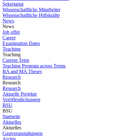
Sekretariat
Wissenschaftliche Mitarbeiter
Wissenschaftliche Hilfskräfte
News
News
Job offer
Career
Examination Dates
Teaching
Teaching
Current Term
Teaching Program across Terms
BA and MA Theses
Research
Research
Research
Aktuelle Projekte
Veröffentlichungen
BSU
BSU
Startseite
Aktuelles
Aktuelles
Gastveranstaltungen
Archiv