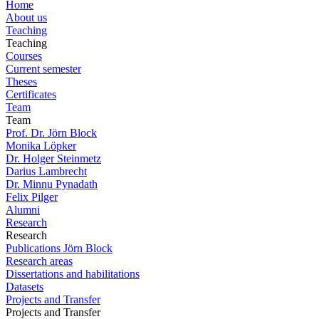
Home
About us
Teaching
Teaching
Courses
Current semester
Theses
Certificates
Team
Team
Prof. Dr. Jörn Block
Monika Löpker
Dr. Holger Steinmetz
Darius Lambrecht
Dr. Minnu Pynadath
Felix Pilger
Alumni
Research
Research
Publications Jörn Block
Research areas
Dissertations and habilitations
Datasets
Projects and Transfer
Projects and Transfer