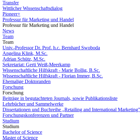
Transfer
Wittlicher Wissenschaftsdialog
Pioneer+
Professur für Marketing und Handel
Professur für Marketing und Handel
News
Team
Team
Univ.-Professor Dr. Prof. h.c. Bernhard Swoboda
Angelina Klink, M.Sc.
Adrian Schütz, M.Sc.
Sekretariat: Gerti Weiß-Meerkamp
Wissenschaftliche Hilfskraft - Marie Bollig, B.Sc.
Wissenschaftliche Hilfskraft - Florian Immer, B.Sc.
Ehemalige Doktoranden
Forschung
Forschung
Beiträge in begutachteten Journals, sowie Publikationsliste
Lehrbücher und Sammelwerke
Dissertationen und Buchreihe „Retailing and International Marketing
Forschungskonferenzen und Partner
Studium
Studium
Bachelor of Science
Master of Science