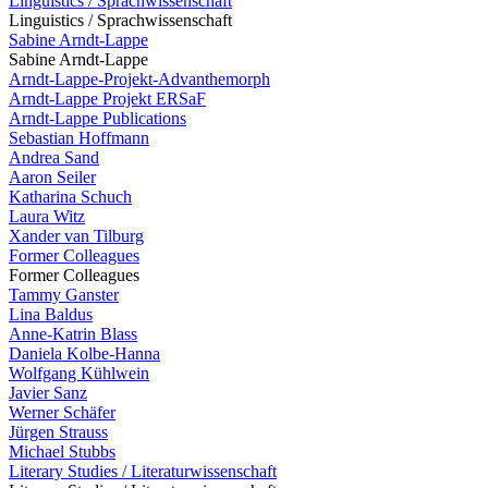
Linguistics / Sprachwissenschaft
Linguistics / Sprachwissenschaft
Sabine Arndt-Lappe
Sabine Arndt-Lappe
Arndt-Lappe-Projekt-Advanthemorph
Arndt-Lappe Projekt ERSaF
Arndt-Lappe Publications
Sebastian Hoffmann
Andrea Sand
Aaron Seiler
Katharina Schuch
Laura Witz
Xander van Tilburg
Former Colleagues
Former Colleagues
Tammy Ganster
Lina Baldus
Anne-Katrin Blass
Daniela Kolbe-Hanna
Wolfgang Kühlwein
Javier Sanz
Werner Schäfer
Jürgen Strauss
Michael Stubbs
Literary Studies / Literaturwissenschaft