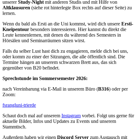
unserer
Study-Night
mit anderen Studis und mit Hilfe von
Altklausuren
(siehe rot hinterlegte Box rechts auf dieser Seite) zu
lernen.
Wenn du bald als Ersti an die Uni kommst, wird dich unsere
Ersti-
Kneipentour
besonders interessieren. Hier kannst du direkt die
Leute kennenlernen, mit denen du während des Semesters in
Hörsälen und Seminarräumen sitzen wirst.
Falls du selber Lust hast dich zu engagieren, melde dich bei uns,
oder komm zu einer der Sitzungen, die alle öffentlich sind. Die
Termine hängen an unserem schwarzen Brett aus, das sich
gegenüber von B20 befindet.
Sprechstunde im Sommersemester 2026:
nach Vereinbarung via E-Mail in unserem Büro (
B316
) oder per
Zoom:
fsrangl
uni-trier
de
Schaut doch mal auf unserem
Instagram
vorbei. Folgt uns gerne für
aktuelle Bilder, Infos und Updates zu Events und unserem
Stammtisch.
Außerdem haben wir einen
Discord Server
zum Austausch mit