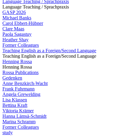
Language Teaching / Sprachpraxis
Language Teaching / Sprachpraxis
GASP 2026
Michael Banks
Carol Ebbert-Hübner
Clare Maas
Paola Sagastuy
Heather Shay
Former Colleagues
Teaching English as a Foreign/Second Language
Teaching English as a Foreign/Second Language
Henning Rossa
Henning Rossa
Rossa Publications
Gedenken
Anne Benzkirch-Wacht
Frank Fuhrmann
Angela Grewelding
Lisa Klassen
Bettina Kraft
Viktoria Krämer
Hanna Lämsä-Schmidt
Marina Schramm
Former Colleagues
study