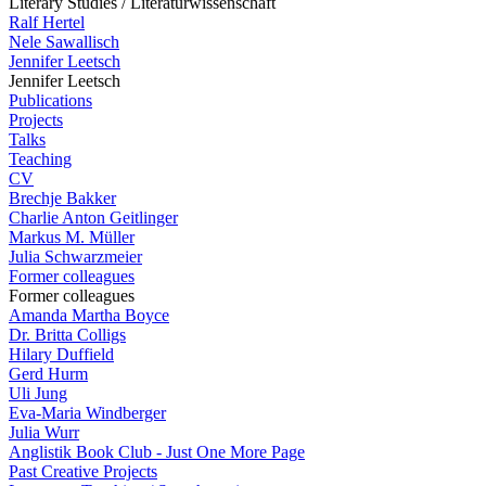
Literary Studies / Literaturwissenschaft
Ralf Hertel
Nele Sawallisch
Jennifer Leetsch
Jennifer Leetsch
Publications
Projects
Talks
Teaching
CV
Brechje Bakker
Charlie Anton Geitlinger
Markus M. Müller
Julia Schwarzmeier
Former colleagues
Former colleagues
Amanda Martha Boyce
Dr. Britta Colligs
Hilary Duffield
Gerd Hurm
Uli Jung
Eva-Maria Windberger
Julia Wurr
Anglistik Book Club - Just One More Page
Past Creative Projects