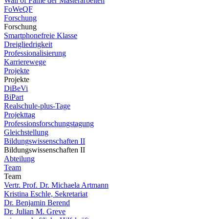
Wall of Fame der Masterarbeiten
FoWeQF
Forschung
Forschung
Smartphonefreie Klasse
Dreigliedrigkeit
Professionalisierung
Karrierewege
Projekte
Projekte
DiBeVi
BiPart
Realschule-plus-Tage
Projekttag
Professionsforschungstagung
Gleichstellung
Bildungswissenschaften II
Bildungswissenschaften II
Abteilung
Team
Team
Vertr. Prof. Dr. Michaela Artmann
Kristina Eschle, Sekretariat
Dr. Benjamin Berend
Dr. Julian M. Greve