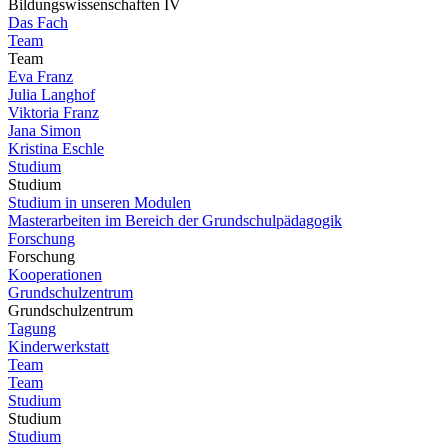
Bildungswissenschaften IV
Das Fach
Team
Team
Eva Franz
Julia Langhof
Viktoria Franz
Jana Simon
Kristina Eschle
Studium
Studium
Studium in unseren Modulen
Masterarbeiten im Bereich der Grundschulpädagogik
Forschung
Forschung
Kooperationen
Grundschulzentrum
Grundschulzentrum
Tagung
Kinderwerkstatt
Team
Team
Studium
Studium
Studium