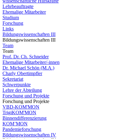
wissenschaftliche Hilfskräfte
Lehrbeauftragte
Ehemalige Mitarbeiter
Studium
Forschung
Links
Bildungswissenschaften III
Bildungswissenschaften III
Team
Team
Prof. Dr. Ch. Schneider
Ehemalige Mitarbeiter/-innen
Dr. Michael Schön (M.A.)
Charly Obertimpfler
Sekretariat
Schwerpunkte
Lehre der Abteilung
Forschung und Projekte
Forschung und Projekte
VBD-KOM'MON
TrigiKOM'MON
Binnendifferenzierung
KOM’MON
Pandemieforschung
Bildungswissenschaften IV