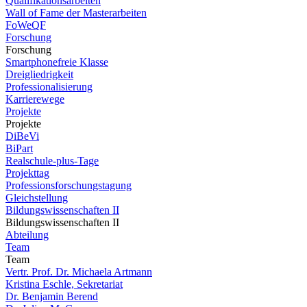
Qualifikationsarbeiten
Wall of Fame der Masterarbeiten
FoWeQF
Forschung
Forschung
Smartphonefreie Klasse
Dreigliedrigkeit
Professionalisierung
Karrierewege
Projekte
Projekte
DiBeVi
BiPart
Realschule-plus-Tage
Projekttag
Professionsforschungstagung
Gleichstellung
Bildungswissenschaften II
Bildungswissenschaften II
Abteilung
Team
Team
Vertr. Prof. Dr. Michaela Artmann
Kristina Eschle, Sekretariat
Dr. Benjamin Berend