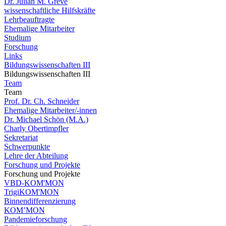
Dr. Julian M. Greve
wissenschaftliche Hilfskräfte
Lehrbeauftragte
Ehemalige Mitarbeiter
Studium
Forschung
Links
Bildungswissenschaften III
Bildungswissenschaften III
Team
Team
Prof. Dr. Ch. Schneider
Ehemalige Mitarbeiter/-innen
Dr. Michael Schön (M.A.)
Charly Obertimpfler
Sekretariat
Schwerpunkte
Lehre der Abteilung
Forschung und Projekte
Forschung und Projekte
VBD-KOM'MON
TrigiKOM'MON
Binnendifferenzierung
KOM’MON
Pandemieforschung