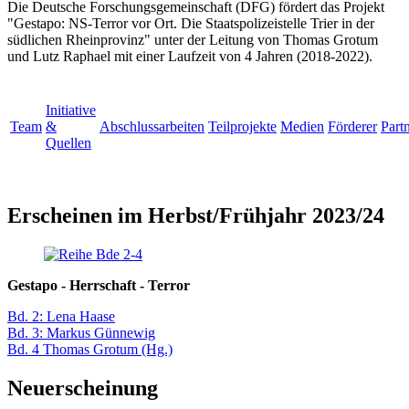
Die Deutsche Forschungsgemeinschaft (DFG) fördert das Projekt
"Gestapo: NS-Terror vor Ort. Die Staatspolizeistelle Trier in der
südlichen Rheinprovinz" unter der Leitung von Thomas Grotum
und Lutz Raphael mit einer Laufzeit von 4 Jahren (2018-2022).
Initiative
Team
&
Abschlussarbeiten
Teilprojekte
Medien
Förderer
Part
Quellen
Erscheinen im Herbst/Frühjahr 2023/24
Gestapo - Herrschaft - Terror
Bd. 2: Lena Haase
Bd. 3: Markus Günnewig
Bd. 4 Thomas Grotum (Hg.)
Neuerscheinung