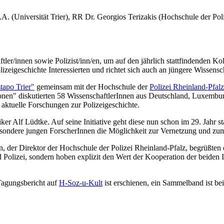
. (Universität Trier), RR Dr. Georgios Terizakis (Hochschule der Pol
ftler/innen sowie Polizist/inn/en, um auf den jährlich stattfindenden K
lizeigeschichte Interessierten und richtet sich auch an jüngere Wissensc
tapo Trier"
gemeinsam mit der Hochschule der
Polizei Rheinland-Pfalz
en" diskutierten 58 WissenschaftlerInnen aus Deutschland, Luxemburg, 
ktuelle Forschungen zur Polizeigeschichte.
 Alf Lüdtke. Auf seine Initiative geht diese nun schon im 29. Jahr sta
besondere jungen ForscherInnen die Möglichkeit zur Vernetzung und zu
n, der Direktor der Hochschule der Polizei Rheinland-Pfalz, begrüßten 
Polizei, sondern hoben explizit den Wert der Kooperation der beiden In
 Tagungsbericht auf
H-Soz-u-Kult
ist erschienen, ein Sammelband ist bei