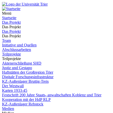
Menü
Startseite
Das Projekt
Das Projekt
Das Projekt
Das Projekt
Team
Initiative und Quellen
Abschlussarbeiten
Teilprojekte
Teilprojekte
Aktenerschließung SHD
Justiz und Gestapo
Haftstätten der Großregion Trier
Digitale Forschungsinfrastruktur
KZ-Außenlager Bruttig-Treis
Der Westwall
Karten 1933-45
Festschrift 200 Jahre Staats- anwaltschaften Koblenz und Trier
Kooperation mit der HdP RLP
KZ-Außenlager Rebstock
Medien