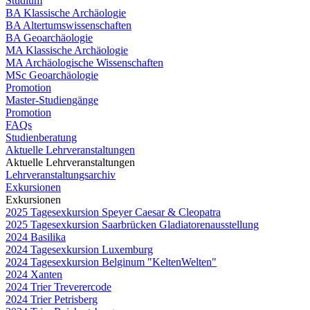
Studium
BA Klassische Archäologie
BA Altertumswissenschaften
BA Geoarchäologie
MA Klassische Archäologie
MA Archäologische Wissenschaften
MSc Geoarchäologie
Promotion
Master-Studiengänge
Promotion
FAQs
Studienberatung
Aktuelle Lehrveranstaltungen
Aktuelle Lehrveranstaltungen
Lehrveranstaltungsarchiv
Exkursionen
Exkursionen
2025 Tagesexkursion Speyer Caesar & Cleopatra
2025 Tagesexkursion Saarbrücken Gladiatorenausstellung
2024 Basilika
2024 Tagesexkursion Luxemburg
2024 Tagesexkursion Belginum "KeltenWelten"
2024 Xanten
2024 Trier Treverercode
2024 Trier Petrisberg