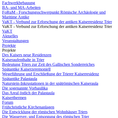
Fachwerkbebauung
BA- und MA-Arbeiten
FoRuM - Forschungsschwerpunkt Römische Archäologie und
Maritime Antike
VaKT - Verbund zur Erforschung der antiken Kaiserresidenz Trier
VaKT - Verbund zur Erforschung der antiken Kaiserresidenz Trier
VaKT
Aktuelles
Veranstaltungen
Projekte
Projekte
Des Kaisers neue Residenzen
Kaiseraufenthalte in Trier
Bedeutung Triers zur Zeit des Gallischen Sonderreiches
Spätantike Kaiserzeremoniell
Wegeführung und Erschließung der Trierer Kaiserresidenz
Spätantike Palastaula
Naturstein-Inkrustationen in der spätrömischen Kaiseraula
Die sogenannte Vorbasilika
Das Areal östlich der Palastaula
Kaiserthermen
Forum
Frühchristliche Kirchenanlagen
Die Entwicklung der römischen Wohnhäuser Triers
Die Wasserver- und Entsorgung des römischen Trier