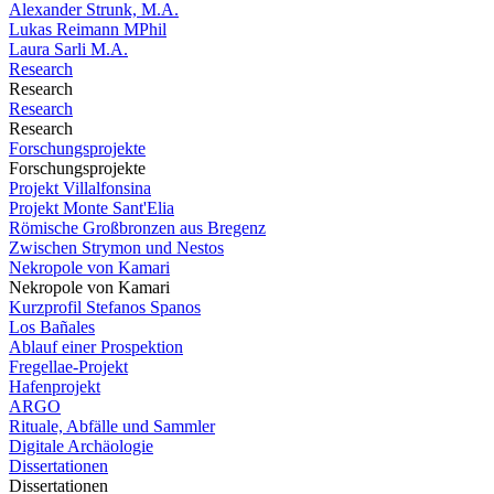
Alexander Strunk, M.A.
Lukas Reimann MPhil
Laura Sarli M.A.
Research
Research
Research
Research
Forschungsprojekte
Forschungsprojekte
Projekt Villalfonsina
Projekt Monte Sant'Elia
Römische Großbronzen aus Bregenz
Zwischen Strymon und Nestos
Nekropole von Kamari
Nekropole von Kamari
Kurzprofil Stefanos Spanos
Los Bañales
Ablauf einer Prospektion
Fregellae-Projekt
Hafenprojekt
ARGO
Rituale, Abfälle und Sammler
Digitale Archäologie
Dissertationen
Dissertationen