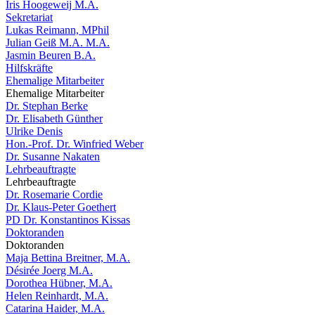
Iris Hoogeweij M.A.
Sekretariat
Lukas Reimann, MPhil
Julian Geiß M.A. M.A.
Jasmin Beuren B.A.
Hilfskräfte
Ehemalige Mitarbeiter
Ehemalige Mitarbeiter
Dr. Stephan Berke
Dr. Elisabeth Günther
Ulrike Denis
Hon.-Prof. Dr. Winfried Weber
Dr. Susanne Nakaten
Lehrbeauftragte
Lehrbeauftragte
Dr. Rosemarie Cordie
Dr. Klaus-Peter Goethert
PD Dr. Konstantinos Kissas
Doktoranden
Doktoranden
Maja Bettina Breitner, M.A.
Désirée Joerg M.A.
Dorothea Hübner, M.A.
Helen Reinhardt, M.A.
Catarina Haider, M.A.