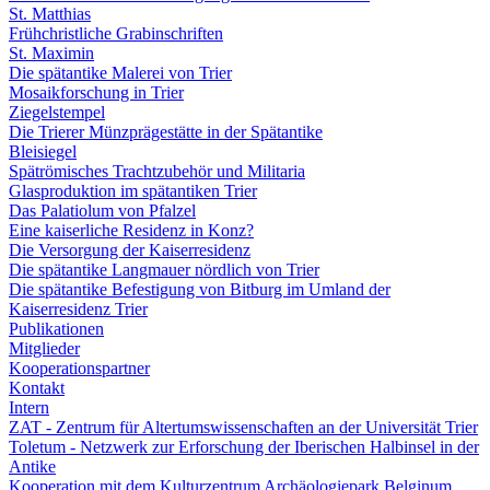
St. Matthias
Frühchristliche Grabinschriften
St. Maximin
Die spätantike Malerei von Trier
Mosaikforschung in Trier
Ziegelstempel
Die Trierer Münzprägestätte in der Spätantike
Bleisiegel
Spätrömisches Trachtzubehör und Militaria
Glasproduktion im spätantiken Trier
Das Palatiolum von Pfalzel
Eine kaiserliche Residenz in Konz?
Die Versorgung der Kaiserresidenz
Die spätantike Langmauer nördlich von Trier
Die spätantike Befestigung von Bitburg im Umland der
Kaiserresidenz Trier
Publikationen
Mitglieder
Kooperationspartner
Kontakt
Intern
ZAT - Zentrum für Altertumswissenschaften an der Universität Trier
Toletum - Netzwerk zur Erforschung der Iberischen Halbinsel in der
Antike
Kooperation mit dem Kulturzentrum Archäologiepark Belginum