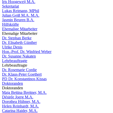
Iris Hoogeweij M.A.
Sekretariat
Lukas Reimann, MPhil
Julian Geiß M.A. M.A.
Jasmin Beuren B.A.
Hilfskräfte
Ehemalige Mitarbeiter
Ehemalige Mitarbeiter
Dr. Stephan Berke
Dr. Elisabeth Günther
Ulrike Denis
Hon.-Prof. Dr. Winfried Weber
Dr. Susanne Nakaten
Lehrbeauftragte
Lehrbeauftragte
Dr. Rosemarie Cordie
Dr. Klaus-Peter Goethert
PD Dr. Konstantinos Kissas
Doktoranden
Doktoranden
Maja Bettina Breitner, M.A.
Désirée Joerg M.A.
Dorothea Hübner, M.A.
Helen Reinhardt, M.A.
Catarina Haider, M.A.