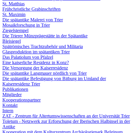
St. Matthias
Frühchristliche Grabinschriften
St. Maximin
Die spätantike Malerei von Trier
Mosaikforschung in Trier
Ziegelstempel
Die Trierer Münzprägestätte in der Spätantike
Bleisiegel
Spätrömisches Trachtzubehör und Militaria
Glasproduktion im spätantiken Trier
Das Palatiolum von Pfalzel
Eine kaiserliche Residenz in Konz?
Die Versorgung der Kaiserresidenz
Die spätantike Langmauer nördlich von Trier
Die spätantike Befestigung von Bitburg im Umland der
Kaiserresidenz Trier
Publikationen
Mitglieder
Kooperationspartner
Kontakt
Intern
ZAT - Zentrum für Altertumswissenschaften an der Universität Trier
Toletum - Netzwerk zur Erforschung der Iberischen Halbinsel in der
Antike
Kooperation mit dem Kulturzentrum Archäologiepark Belginum