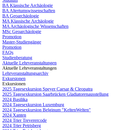
Studium
BA Klassische Archäologie
BA Altertumswissenschaften
BA Geoarchäologie
MA Klassische Archäologie
MA Archäologische Wissenschaften
MSc Geoarchäologie
Promotion
Master-Studiengänge
Promotion
FAQs
Studienberatung
Aktuelle Lehrveranstaltungen
Aktuelle Lehrveranstaltungen
Lehrveranstaltungsarchiv
Exkursionen
Exkursionen
2025 Tagesexkursion Speyer Caesar & Cleopatra
2025 Tagesexkursion Saarbrücken Gladiatorenausstellung
2024 Basilika
2024 Tagesexkursion Luxemburg
2024 Tagesexkursion Belginum "KeltenWelten"
2024 Xanten
2024 Trier Treverercode
2024 Trier Petrisberg