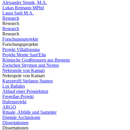
Alexander Strunk, M.A.
Lukas Reimann MPhil
Laura Sarli M.A.
Research
Research
Research
Research
Forschungsprojekte
Forschungsprojekte
Projekt Villalfonsina
Projekt Monte Sant'Elia
Römische Großbronzen aus Bregenz
Zwischen Strymon und Nestos
Nekropole von Kamari
Nekropole von Kamari
Kurzprofil Stefanos Spanos
Los Bañales
Ablauf einer Prospektion
Fregellae-Projekt
Hafenprojekt
ARGO
Rituale, Abfälle und Sammler
Digitale Archäologie
Dissertationen
Dissertationen