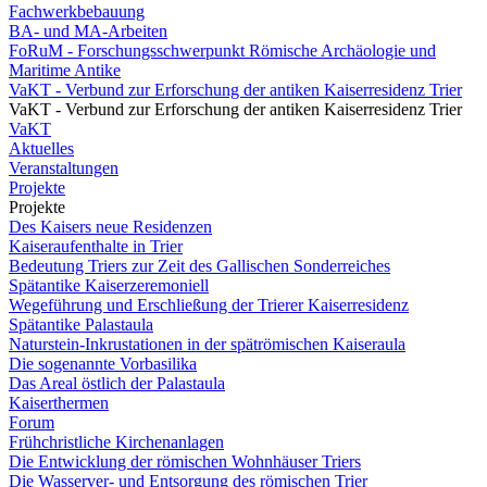
Fachwerkbebauung
BA- und MA-Arbeiten
FoRuM - Forschungsschwerpunkt Römische Archäologie und
Maritime Antike
VaKT - Verbund zur Erforschung der antiken Kaiserresidenz Trier
VaKT - Verbund zur Erforschung der antiken Kaiserresidenz Trier
VaKT
Aktuelles
Veranstaltungen
Projekte
Projekte
Des Kaisers neue Residenzen
Kaiseraufenthalte in Trier
Bedeutung Triers zur Zeit des Gallischen Sonderreiches
Spätantike Kaiserzeremoniell
Wegeführung und Erschließung der Trierer Kaiserresidenz
Spätantike Palastaula
Naturstein-Inkrustationen in der spätrömischen Kaiseraula
Die sogenannte Vorbasilika
Das Areal östlich der Palastaula
Kaiserthermen
Forum
Frühchristliche Kirchenanlagen
Die Entwicklung der römischen Wohnhäuser Triers
Die Wasserver- und Entsorgung des römischen Trier