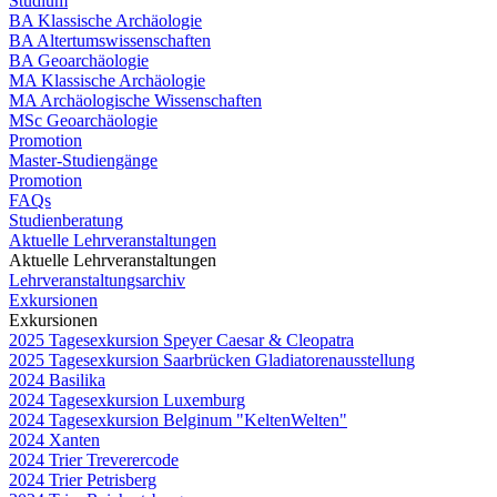
Studium
BA Klassische Archäologie
BA Altertumswissenschaften
BA Geoarchäologie
MA Klassische Archäologie
MA Archäologische Wissenschaften
MSc Geoarchäologie
Promotion
Master-Studiengänge
Promotion
FAQs
Studienberatung
Aktuelle Lehrveranstaltungen
Aktuelle Lehrveranstaltungen
Lehrveranstaltungsarchiv
Exkursionen
Exkursionen
2025 Tagesexkursion Speyer Caesar & Cleopatra
2025 Tagesexkursion Saarbrücken Gladiatorenausstellung
2024 Basilika
2024 Tagesexkursion Luxemburg
2024 Tagesexkursion Belginum "KeltenWelten"
2024 Xanten
2024 Trier Treverercode
2024 Trier Petrisberg