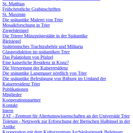
St. Matthias
Frühchristliche Grabinschriften
St. Maximin
Die spätantike Malerei von Trier
Mosaikforschung in Trier
Ziegelstempel
Die Trierer Münzprägestätte in der Spätantike
Bleisiegel
Spätrömisches Trachtzubehör und Militaria
Glasproduktion im spätantiken Trier
Das Palatiolum von Pfalzel
Eine kaiserliche Residenz in Konz?
Die Versorgung der Kaiserresidenz
Die spätantike Langmauer nördlich von Trier
Die spätantike Befestigung von Bitburg im Umland der
Kaiserresidenz Trier
Publikationen
Mitglieder
Kooperationspartner
Kontakt
Intern
ZAT - Zentrum für Altertumswissenschaften an der Universität Trier
Toletum - Netzwerk zur Erforschung der Iberischen Halbinsel in der
Antike
Kooperation mit dem Kulturzentrum Archäologiepark Belginum