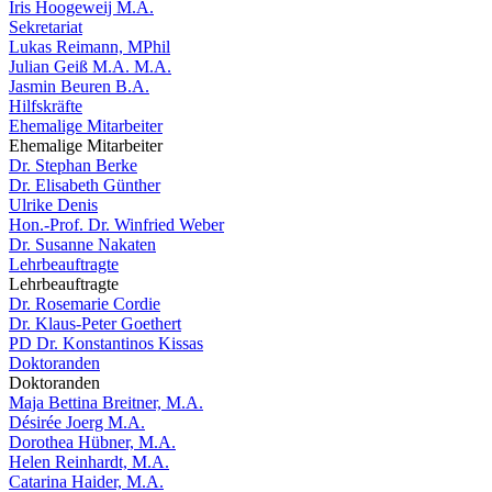
Iris Hoogeweij M.A.
Sekretariat
Lukas Reimann, MPhil
Julian Geiß M.A. M.A.
Jasmin Beuren B.A.
Hilfskräfte
Ehemalige Mitarbeiter
Ehemalige Mitarbeiter
Dr. Stephan Berke
Dr. Elisabeth Günther
Ulrike Denis
Hon.-Prof. Dr. Winfried Weber
Dr. Susanne Nakaten
Lehrbeauftragte
Lehrbeauftragte
Dr. Rosemarie Cordie
Dr. Klaus-Peter Goethert
PD Dr. Konstantinos Kissas
Doktoranden
Doktoranden
Maja Bettina Breitner, M.A.
Désirée Joerg M.A.
Dorothea Hübner, M.A.
Helen Reinhardt, M.A.
Catarina Haider, M.A.