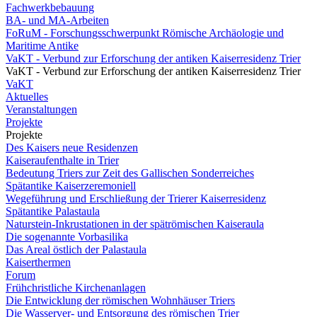
Fachwerkbebauung
BA- und MA-Arbeiten
FoRuM - Forschungsschwerpunkt Römische Archäologie und
Maritime Antike
VaKT - Verbund zur Erforschung der antiken Kaiserresidenz Trier
VaKT - Verbund zur Erforschung der antiken Kaiserresidenz Trier
VaKT
Aktuelles
Veranstaltungen
Projekte
Projekte
Des Kaisers neue Residenzen
Kaiseraufenthalte in Trier
Bedeutung Triers zur Zeit des Gallischen Sonderreiches
Spätantike Kaiserzeremoniell
Wegeführung und Erschließung der Trierer Kaiserresidenz
Spätantike Palastaula
Naturstein-Inkrustationen in der spätrömischen Kaiseraula
Die sogenannte Vorbasilika
Das Areal östlich der Palastaula
Kaiserthermen
Forum
Frühchristliche Kirchenanlagen
Die Entwicklung der römischen Wohnhäuser Triers
Die Wasserver- und Entsorgung des römischen Trier