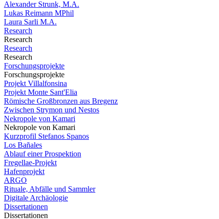
Alexander Strunk, M.A.
Lukas Reimann MPhil
Laura Sarli M.A.
Research
Research
Research
Research
Forschungsprojekte
Forschungsprojekte
Projekt Villalfonsina
Projekt Monte Sant'Elia
Römische Großbronzen aus Bregenz
Zwischen Strymon und Nestos
Nekropole von Kamari
Nekropole von Kamari
Kurzprofil Stefanos Spanos
Los Bañales
Ablauf einer Prospektion
Fregellae-Projekt
Hafenprojekt
ARGO
Rituale, Abfälle und Sammler
Digitale Archäologie
Dissertationen
Dissertationen