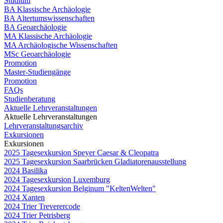
Studium
BA Klassische Archäologie
BA Altertumswissenschaften
BA Geoarchäologie
MA Klassische Archäologie
MA Archäologische Wissenschaften
MSc Geoarchäologie
Promotion
Master-Studiengänge
Promotion
FAQs
Studienberatung
Aktuelle Lehrveranstaltungen
Aktuelle Lehrveranstaltungen
Lehrveranstaltungsarchiv
Exkursionen
Exkursionen
2025 Tagesexkursion Speyer Caesar & Cleopatra
2025 Tagesexkursion Saarbrücken Gladiatorenausstellung
2024 Basilika
2024 Tagesexkursion Luxemburg
2024 Tagesexkursion Belginum "KeltenWelten"
2024 Xanten
2024 Trier Treverercode
2024 Trier Petrisberg