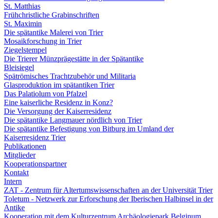
St. Matthias
Frühchristliche Grabinschriften
St. Maximin
Die spätantike Malerei von Trier
Mosaikforschung in Trier
Ziegelstempel
Die Trierer Münzprägestätte in der Spätantike
Bleisiegel
Spätrömisches Trachtzubehör und Militaria
Glasproduktion im spätantiken Trier
Das Palatiolum von Pfalzel
Eine kaiserliche Residenz in Konz?
Die Versorgung der Kaiserresidenz
Die spätantike Langmauer nördlich von Trier
Die spätantike Befestigung von Bitburg im Umland der
Kaiserresidenz Trier
Publikationen
Mitglieder
Kooperationspartner
Kontakt
Intern
ZAT - Zentrum für Altertumswissenschaften an der Universität Trier
Toletum - Netzwerk zur Erforschung der Iberischen Halbinsel in der
Antike
Kooperation mit dem Kulturzentrum Archäologiepark Belginum