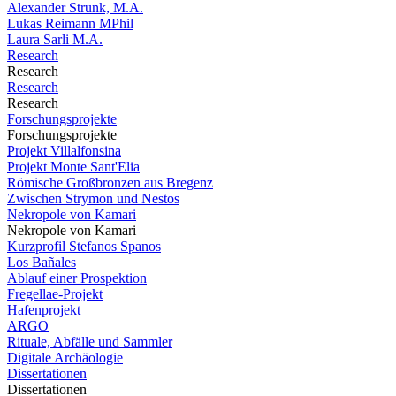
Alexander Strunk, M.A.
Lukas Reimann MPhil
Laura Sarli M.A.
Research
Research
Research
Research
Forschungsprojekte
Forschungsprojekte
Projekt Villalfonsina
Projekt Monte Sant'Elia
Römische Großbronzen aus Bregenz
Zwischen Strymon und Nestos
Nekropole von Kamari
Nekropole von Kamari
Kurzprofil Stefanos Spanos
Los Bañales
Ablauf einer Prospektion
Fregellae-Projekt
Hafenprojekt
ARGO
Rituale, Abfälle und Sammler
Digitale Archäologie
Dissertationen
Dissertationen