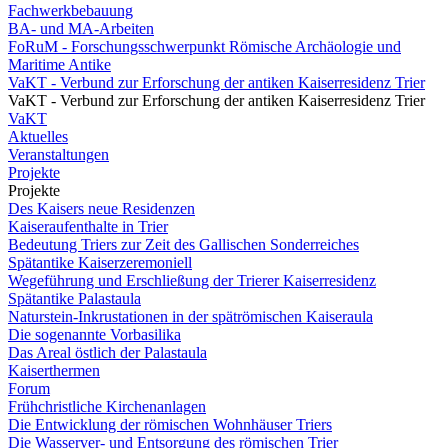
Fachwerkbebauung
BA- und MA-Arbeiten
FoRuM - Forschungsschwerpunkt Römische Archäologie und
Maritime Antike
VaKT - Verbund zur Erforschung der antiken Kaiserresidenz Trier
VaKT - Verbund zur Erforschung der antiken Kaiserresidenz Trier
VaKT
Aktuelles
Veranstaltungen
Projekte
Projekte
Des Kaisers neue Residenzen
Kaiseraufenthalte in Trier
Bedeutung Triers zur Zeit des Gallischen Sonderreiches
Spätantike Kaiserzeremoniell
Wegeführung und Erschließung der Trierer Kaiserresidenz
Spätantike Palastaula
Naturstein-Inkrustationen in der spätrömischen Kaiseraula
Die sogenannte Vorbasilika
Das Areal östlich der Palastaula
Kaiserthermen
Forum
Frühchristliche Kirchenanlagen
Die Entwicklung der römischen Wohnhäuser Triers
Die Wasserver- und Entsorgung des römischen Trier