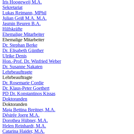
Iris Hoogeweij M.A.
Sekretariat
Lukas Reimann, MPhil
Julian Geiß M.A. M.A.
Jasmin Beuren B.A.
Hilfskräfte
Ehemalige Mitarbeiter
Ehemalige Mitarbeiter
Dr. Stephan Berke
Dr. Elisabeth Günther
Ulrike Denis
Hon.-Prof. Dr. Winfried Weber
Dr. Susanne Nakaten
Lehrbeauftragte
Lehrbeauftragte
Dr. Rosemarie Cordie
Dr. Klaus-Peter Goethert
PD Dr. Konstantinos Kissas
Doktoranden
Doktoranden
Maja Bettina Breitner, M.A.
Désirée Joerg M.A.
Dorothea Hübner, M.A.
Helen Reinhardt, M.A.
Catarina Haider, M.A.