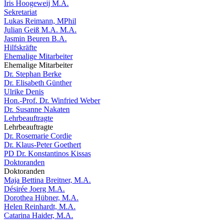
Iris Hoogeweij M.A.
Sekretariat
Lukas Reimann, MPhil
Julian Geiß M.A. M.A.
Jasmin Beuren B.A.
Hilfskräfte
Ehemalige Mitarbeiter
Ehemalige Mitarbeiter
Dr. Stephan Berke
Dr. Elisabeth Günther
Ulrike Denis
Hon.-Prof. Dr. Winfried Weber
Dr. Susanne Nakaten
Lehrbeauftragte
Lehrbeauftragte
Dr. Rosemarie Cordie
Dr. Klaus-Peter Goethert
PD Dr. Konstantinos Kissas
Doktoranden
Doktoranden
Maja Bettina Breitner, M.A.
Désirée Joerg M.A.
Dorothea Hübner, M.A.
Helen Reinhardt, M.A.
Catarina Haider, M.A.