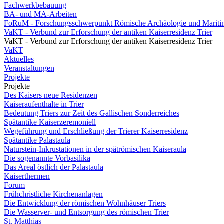
Fachwerkbebauung
BA- und MA-Arbeiten
FoRuM - Forschungsschwerpunkt Römische Archäologie und Mariti
VaKT - Verbund zur Erforschung der antiken Kaiserresidenz Trier
VaKT - Verbund zur Erforschung der antiken Kaiserresidenz Trier
VaKT
Aktuelles
Veranstaltungen
Projekte
Projekte
Des Kaisers neue Residenzen
Kaiseraufenthalte in Trier
Bedeutung Triers zur Zeit des Gallischen Sonderreiches
Spätantike Kaiserzeremoniell
Wegeführung und Erschließung der Trierer Kaiserresidenz
Spätantike Palastaula
Naturstein-Inkrustationen in der spätrömischen Kaiseraula
Die sogenannte Vorbasilika
Das Areal östlich der Palastaula
Kaiserthermen
Forum
Frühchristliche Kirchenanlagen
Die Entwicklung der römischen Wohnhäuser Triers
Die Wasserver- und Entsorgung des römischen Trier
St. Matthias