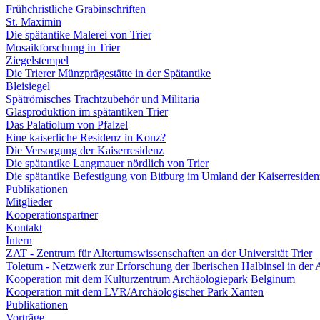
Frühchristliche Grabinschriften
St. Maximin
Die spätantike Malerei von Trier
Mosaikforschung in Trier
Ziegelstempel
Die Trierer Münzprägestätte in der Spätantike
Bleisiegel
Spätrömisches Trachtzubehör und Militaria
Glasproduktion im spätantiken Trier
Das Palatiolum von Pfalzel
Eine kaiserliche Residenz in Konz?
Die Versorgung der Kaiserresidenz
Die spätantike Langmauer nördlich von Trier
Die spätantike Befestigung von Bitburg im Umland der Kaiserresiden
Publikationen
Mitglieder
Kooperationspartner
Kontakt
Intern
ZAT - Zentrum für Altertumswissenschaften an der Universität Trier
Toletum - Netzwerk zur Erforschung der Iberischen Halbinsel in der 
Kooperation mit dem Kulturzentrum Archäologiepark Belginum
Kooperation mit dem LVR/Archäologischer Park Xanten
Publikationen
Vorträge