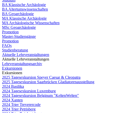
Studium
BA Klassische Archäologie
BA Altertumswissenschaften
BA Geoarchäologie
MA Klassische Archäologie
MA Archäologische Wissenschaften
MSc Geoarchäologie
Promotion
Master-Studiengänge
Promotion
FAQs
Studienberatung
Aktuelle Lehrveranstaltungen
Aktuelle Lehrveranstaltungen
Lehrveranstaltungsarchiv
Exkursionen
Exkursionen
2025 Tagesexkursion Speyer Caesar & Cleopatra
2025 Tagesexkursion Saarbrücken Gladiatorenausstellung
2024 Basilika
2024 Tagesexkursion Luxemburg
2024 Tagesexkursion Belginum "KeltenWelten"
2024 Xanten
2024 Trier Treverercode
2024 Trier Petrisberg