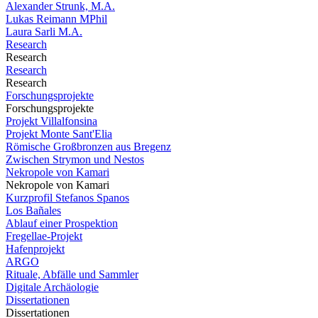
Alexander Strunk, M.A.
Lukas Reimann MPhil
Laura Sarli M.A.
Research
Research
Research
Research
Forschungsprojekte
Forschungsprojekte
Projekt Villalfonsina
Projekt Monte Sant'Elia
Römische Großbronzen aus Bregenz
Zwischen Strymon und Nestos
Nekropole von Kamari
Nekropole von Kamari
Kurzprofil Stefanos Spanos
Los Bañales
Ablauf einer Prospektion
Fregellae-Projekt
Hafenprojekt
ARGO
Rituale, Abfälle und Sammler
Digitale Archäologie
Dissertationen
Dissertationen