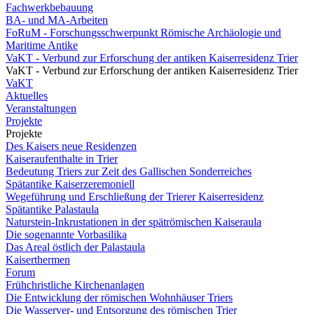
Fachwerkbebauung
BA- und MA-Arbeiten
FoRuM - Forschungsschwerpunkt Römische Archäologie und
Maritime Antike
VaKT - Verbund zur Erforschung der antiken Kaiserresidenz Trier
VaKT - Verbund zur Erforschung der antiken Kaiserresidenz Trier
VaKT
Aktuelles
Veranstaltungen
Projekte
Projekte
Des Kaisers neue Residenzen
Kaiseraufenthalte in Trier
Bedeutung Triers zur Zeit des Gallischen Sonderreiches
Spätantike Kaiserzeremoniell
Wegeführung und Erschließung der Trierer Kaiserresidenz
Spätantike Palastaula
Naturstein-Inkrustationen in der spätrömischen Kaiseraula
Die sogenannte Vorbasilika
Das Areal östlich der Palastaula
Kaiserthermen
Forum
Frühchristliche Kirchenanlagen
Die Entwicklung der römischen Wohnhäuser Triers
Die Wasserver- und Entsorgung des römischen Trier