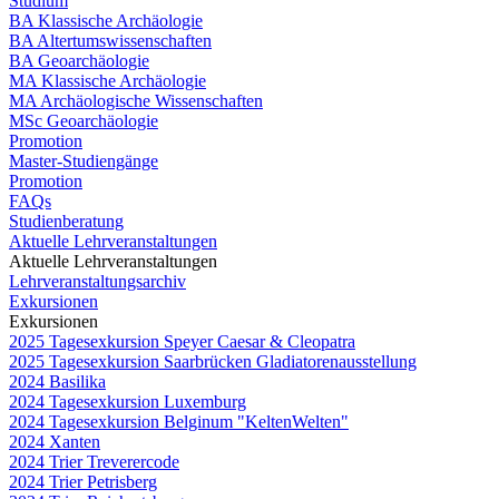
Studium
BA Klassische Archäologie
BA Altertumswissenschaften
BA Geoarchäologie
MA Klassische Archäologie
MA Archäologische Wissenschaften
MSc Geoarchäologie
Promotion
Master-Studiengänge
Promotion
FAQs
Studienberatung
Aktuelle Lehrveranstaltungen
Aktuelle Lehrveranstaltungen
Lehrveranstaltungsarchiv
Exkursionen
Exkursionen
2025 Tagesexkursion Speyer Caesar & Cleopatra
2025 Tagesexkursion Saarbrücken Gladiatorenausstellung
2024 Basilika
2024 Tagesexkursion Luxemburg
2024 Tagesexkursion Belginum "KeltenWelten"
2024 Xanten
2024 Trier Treverercode
2024 Trier Petrisberg