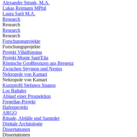
Alexander Strunk, M.A.
Lukas Reimann MPhil
Laura Sarli M.A.
Research
Research
Research
Research
Forschungsprojekte
Forschungsprojekte
Projekt Villalfonsina
Projekt Monte Sant'Elia
Römische Großbronzen aus Bregenz
Zwischen Strymon und Nestos
Nekropole von Kamari
Nekropole von Kamari
Kurzprofil Stefanos Spanos
Los Bañales
Ablauf einer Prospektion
Fregellae-Projekt
Hafenprojekt
ARGO
Rituale, Abfälle und Sammler
Digitale Archäologie
Dissertationen
Dissertationen