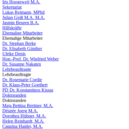
Iris Hoogeweij M.A.
Sekretariat
Lukas Reimann, MPhil
Julian Geiß M.A. M.A.
Jasmin Beuren B.A.
Hilfskräfte
Ehemalige Mitarbeiter
Ehemalige Mitarbeiter
Dr. Stephan Berke
Dr. Elisabeth Günther
Ulrike Denis
Hon.-Prof. Dr. Winfried Weber
Dr. Susanne Nakaten
Lehrbeauftragte
Lehrbeauftragte
Dr. Rosemarie Cordie
Dr. Klaus-Peter Goethert
PD Dr. Konstantinos Kissas
Doktoranden
Doktoranden
Maja Bettina Breitner, M.A.
Désirée Joerg M.A.
Dorothea Hübner, M.A.
Helen Reinhardt, M.A.
Catarina Haider, M.A.