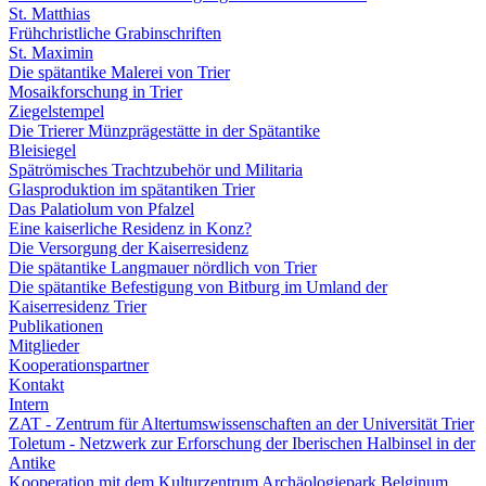
St. Matthias
Frühchristliche Grabinschriften
St. Maximin
Die spätantike Malerei von Trier
Mosaikforschung in Trier
Ziegelstempel
Die Trierer Münzprägestätte in der Spätantike
Bleisiegel
Spätrömisches Trachtzubehör und Militaria
Glasproduktion im spätantiken Trier
Das Palatiolum von Pfalzel
Eine kaiserliche Residenz in Konz?
Die Versorgung der Kaiserresidenz
Die spätantike Langmauer nördlich von Trier
Die spätantike Befestigung von Bitburg im Umland der
Kaiserresidenz Trier
Publikationen
Mitglieder
Kooperationspartner
Kontakt
Intern
ZAT - Zentrum für Altertumswissenschaften an der Universität Trier
Toletum - Netzwerk zur Erforschung der Iberischen Halbinsel in der
Antike
Kooperation mit dem Kulturzentrum Archäologiepark Belginum