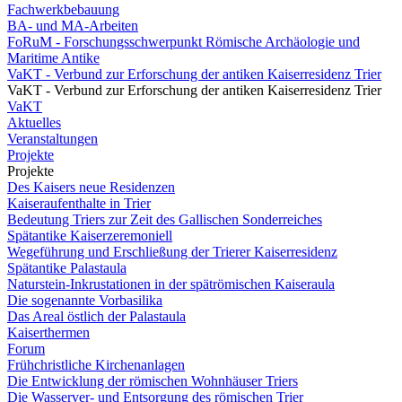
Fachwerkbebauung
BA- und MA-Arbeiten
FoRuM - Forschungsschwerpunkt Römische Archäologie und
Maritime Antike
VaKT - Verbund zur Erforschung der antiken Kaiserresidenz Trier
VaKT - Verbund zur Erforschung der antiken Kaiserresidenz Trier
VaKT
Aktuelles
Veranstaltungen
Projekte
Projekte
Des Kaisers neue Residenzen
Kaiseraufenthalte in Trier
Bedeutung Triers zur Zeit des Gallischen Sonderreiches
Spätantike Kaiserzeremoniell
Wegeführung und Erschließung der Trierer Kaiserresidenz
Spätantike Palastaula
Naturstein-Inkrustationen in der spätrömischen Kaiseraula
Die sogenannte Vorbasilika
Das Areal östlich der Palastaula
Kaiserthermen
Forum
Frühchristliche Kirchenanlagen
Die Entwicklung der römischen Wohnhäuser Triers
Die Wasserver- und Entsorgung des römischen Trier