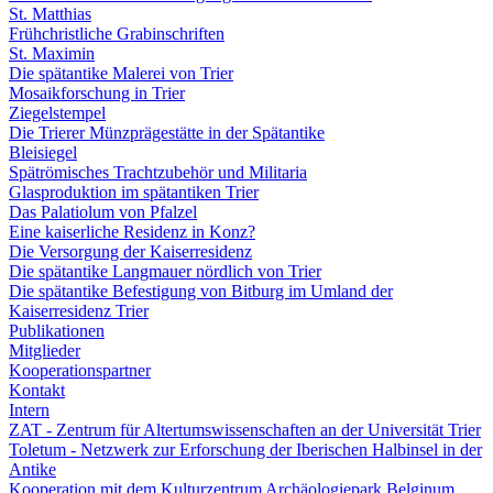
St. Matthias
Frühchristliche Grabinschriften
St. Maximin
Die spätantike Malerei von Trier
Mosaikforschung in Trier
Ziegelstempel
Die Trierer Münzprägestätte in der Spätantike
Bleisiegel
Spätrömisches Trachtzubehör und Militaria
Glasproduktion im spätantiken Trier
Das Palatiolum von Pfalzel
Eine kaiserliche Residenz in Konz?
Die Versorgung der Kaiserresidenz
Die spätantike Langmauer nördlich von Trier
Die spätantike Befestigung von Bitburg im Umland der
Kaiserresidenz Trier
Publikationen
Mitglieder
Kooperationspartner
Kontakt
Intern
ZAT - Zentrum für Altertumswissenschaften an der Universität Trier
Toletum - Netzwerk zur Erforschung der Iberischen Halbinsel in der
Antike
Kooperation mit dem Kulturzentrum Archäologiepark Belginum