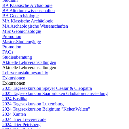
Studium
BA Klassische Archäologie
BA Altertumswissenschaften
BA Geoarchäologie
MA Klassische Archäologie
MA Archäologische Wissenschaften
MSc Geoarchäologie
Promotion
Master-Studiengänge
Promotion
FAQs
Studienberatung
Aktuelle Lehrveranstaltungen
Aktuelle Lehrveranstaltungen
Lehrveranstaltungsarchiv
Exkursionen
Exkursionen
2025 Tagesexkursion Speyer Caesar & Cleopatra
2025 Tagesexkursion Saarbrücken Gladiatorenausstellung
2024 Basilika
2024 Tagesexkursion Luxemburg
2024 Tagesexkursion Belginum "KeltenWelten"
2024 Xanten
2024 Trier Treverercode
2024 Trier Petrisberg