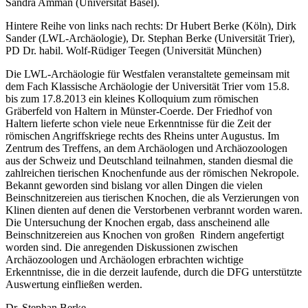
Sandra Amman (Universität Basel).
Hintere Reihe von links nach rechts: Dr Hubert Berke (Köln), Dirk
Sander (LWL-Archäologie), Dr. Stephan Berke (Universität Trier),
PD Dr. habil. Wolf-Rüdiger Teegen (Universität München)
Die LWL-Archäologie für Westfalen veranstaltete gemeinsam mit
dem Fach Klassische Archäologie der Universität Trier vom 15.8.
bis zum 17.8.2013 ein kleines Kolloquium zum römischen
Gräberfeld von Haltern in Münster-Coerde. Der Friedhof von
Haltern lieferte schon viele neue Erkenntnisse für die Zeit der
römischen Angriffskriege rechts des Rheins unter Augustus. Im
Zentrum des Treffens, an dem Archäologen und Archäozoologen
aus der Schweiz und Deutschland teilnahmen, standen diesmal die
zahlreichen tierischen Knochenfunde aus der römischen Nekropole.
Bekannt geworden sind bislang vor allen Dingen die vielen
Beinschnitzereien aus tierischen Knochen, die als Verzierungen von
Klinen dienten auf denen die Verstorbenen verbrannt worden waren.
Die Untersuchung der Knochen ergab, dass anscheinend alle
Beinschnitzereien aus Knochen von großen Rindern angefertigt
worden sind. Die anregenden Diskussionen zwischen
Archäozoologen und Archäologen erbrachten wichtige
Erkenntnisse, die in die derzeit laufende, durch die DFG unterstützte
Auswertung einfließen werden.
Dr. Stephan Berke