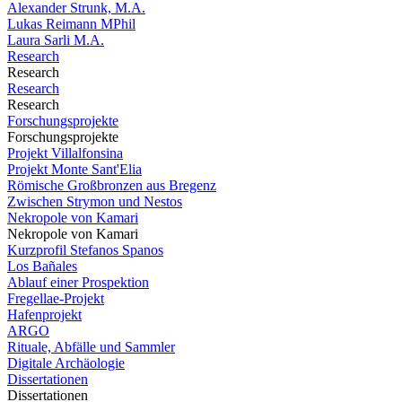
Alexander Strunk, M.A.
Lukas Reimann MPhil
Laura Sarli M.A.
Research
Research
Research
Research
Forschungsprojekte
Forschungsprojekte
Projekt Villalfonsina
Projekt Monte Sant'Elia
Römische Großbronzen aus Bregenz
Zwischen Strymon und Nestos
Nekropole von Kamari
Nekropole von Kamari
Kurzprofil Stefanos Spanos
Los Bañales
Ablauf einer Prospektion
Fregellae-Projekt
Hafenprojekt
ARGO
Rituale, Abfälle und Sammler
Digitale Archäologie
Dissertationen
Dissertationen