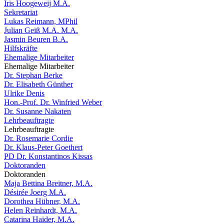
Iris Hoogeweij M.A.
Sekretariat
Lukas Reimann, MPhil
Julian Geiß M.A. M.A.
Jasmin Beuren B.A.
Hilfskräfte
Ehemalige Mitarbeiter
Ehemalige Mitarbeiter
Dr. Stephan Berke
Dr. Elisabeth Günther
Ulrike Denis
Hon.-Prof. Dr. Winfried Weber
Dr. Susanne Nakaten
Lehrbeauftragte
Lehrbeauftragte
Dr. Rosemarie Cordie
Dr. Klaus-Peter Goethert
PD Dr. Konstantinos Kissas
Doktoranden
Doktoranden
Maja Bettina Breitner, M.A.
Désirée Joerg M.A.
Dorothea Hübner, M.A.
Helen Reinhardt, M.A.
Catarina Haider, M.A.