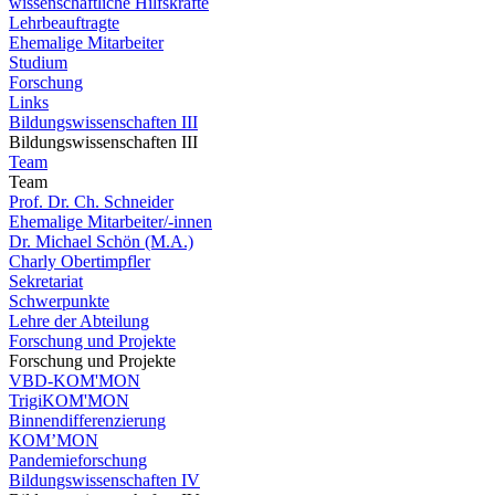
wissenschaftliche Hilfskräfte
Lehrbeauftragte
Ehemalige Mitarbeiter
Studium
Forschung
Links
Bildungswissenschaften III
Bildungswissenschaften III
Team
Team
Prof. Dr. Ch. Schneider
Ehemalige Mitarbeiter/-innen
Dr. Michael Schön (M.A.)
Charly Obertimpfler
Sekretariat
Schwerpunkte
Lehre der Abteilung
Forschung und Projekte
Forschung und Projekte
VBD-KOM'MON
TrigiKOM'MON
Binnendifferenzierung
KOM’MON
Pandemieforschung
Bildungswissenschaften IV