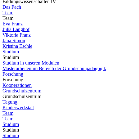
Bildungswissenschaften IV
Das Fach
Team
Team
Eva Franz
Julia Langhof
Viktoria Franz
Jana Simon
Kristina Eschle
Studium
Studium
Studium in unseren Modulen
Masterarbeiten im Bereich der Grundschulpädagogik
Forschung
Forschung
Kooperationen
Grundschulzentrum
Grundschulzentrum
Tagung
Kinderwerkstatt
Team
Team
Studium
Studium
Studium