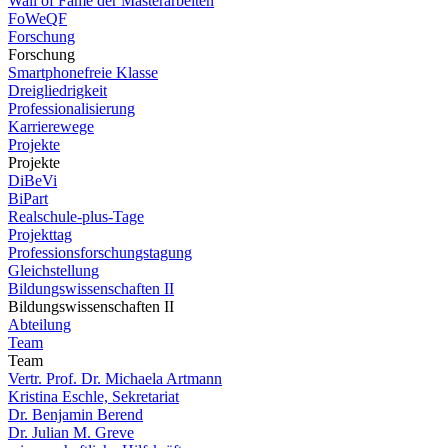
Wall of Fame der Masterarbeiten
FoWeQF
Forschung
Forschung
Smartphonefreie Klasse
Dreigliedrigkeit
Professionalisierung
Karrierewege
Projekte
Projekte
DiBeVi
BiPart
Realschule-plus-Tage
Projekttag
Professionsforschungstagung
Gleichstellung
Bildungswissenschaften II
Bildungswissenschaften II
Abteilung
Team
Team
Vertr. Prof. Dr. Michaela Artmann
Kristina Eschle, Sekretariat
Dr. Benjamin Berend
Dr. Julian M. Greve