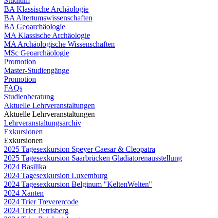
Studium
BA Klassische Archäologie
BA Altertumswissenschaften
BA Geoarchäologie
MA Klassische Archäologie
MA Archäologische Wissenschaften
MSc Geoarchäologie
Promotion
Master-Studiengänge
Promotion
FAQs
Studienberatung
Aktuelle Lehrveranstaltungen
Aktuelle Lehrveranstaltungen
Lehrveranstaltungsarchiv
Exkursionen
Exkursionen
2025 Tagesexkursion Speyer Caesar & Cleopatra
2025 Tagesexkursion Saarbrücken Gladiatorenausstellung
2024 Basilika
2024 Tagesexkursion Luxemburg
2024 Tagesexkursion Belginum "KeltenWelten"
2024 Xanten
2024 Trier Treverercode
2024 Trier Petrisberg