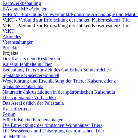
Fachwerkbebauung
BA- und MA-Arbeiten
FoRuM - Forschungsschwerpunkt Römische Archäologie und Mariti
VaKT - Verbund zur Erforschung der antiken Kaiserresidenz Trier
VaKT - Verbund zur Erforschung der antiken Kaiserresidenz Trier
VaKT
Aktuelles
Veranstaltungen
Projekte
Projekte
Des Kaisers neue Residenzen
Kaiseraufenthalte in Trier
Bedeutung Triers zur Zeit des Gallischen Sonderreiches
Spätantike Kaiserzeremoniell
Wegeführung und Erschließung der Trierer Kaiserresidenz
Spätantike Palastaula
Naturstein-Inkrustationen in der spätrömischen Kaiseraula
Die sogenannte Vorbasilika
Das Areal östlich der Palastaula
Kaiserthermen
Forum
Frühchristliche Kirchenanlagen
Die Entwicklung der römischen Wohnhäuser Triers
Die Wasserver- und Entsorgung des römischen Trier
St. Matthias