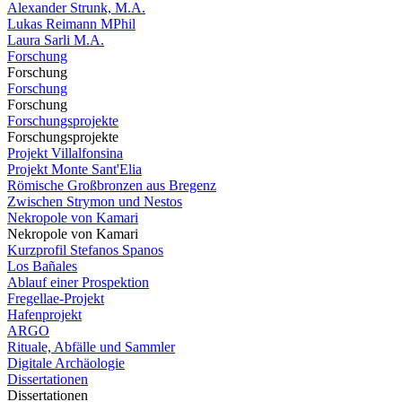
Alexander Strunk, M.A.
Lukas Reimann MPhil
Laura Sarli M.A.
Forschung
Forschung
Forschung
Forschung
Forschungsprojekte
Forschungsprojekte
Projekt Villalfonsina
Projekt Monte Sant'Elia
Römische Großbronzen aus Bregenz
Zwischen Strymon und Nestos
Nekropole von Kamari
Nekropole von Kamari
Kurzprofil Stefanos Spanos
Los Bañales
Ablauf einer Prospektion
Fregellae-Projekt
Hafenprojekt
ARGO
Rituale, Abfälle und Sammler
Digitale Archäologie
Dissertationen
Dissertationen