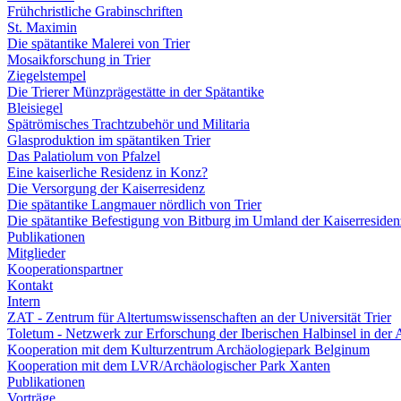
Frühchristliche Grabinschriften
St. Maximin
Die spätantike Malerei von Trier
Mosaikforschung in Trier
Ziegelstempel
Die Trierer Münzprägestätte in der Spätantike
Bleisiegel
Spätrömisches Trachtzubehör und Militaria
Glasproduktion im spätantiken Trier
Das Palatiolum von Pfalzel
Eine kaiserliche Residenz in Konz?
Die Versorgung der Kaiserresidenz
Die spätantike Langmauer nördlich von Trier
Die spätantike Befestigung von Bitburg im Umland der Kaiserresiden
Publikationen
Mitglieder
Kooperationspartner
Kontakt
Intern
ZAT - Zentrum für Altertumswissenschaften an der Universität Trier
Toletum - Netzwerk zur Erforschung der Iberischen Halbinsel in der 
Kooperation mit dem Kulturzentrum Archäologiepark Belginum
Kooperation mit dem LVR/Archäologischer Park Xanten
Publikationen
Vorträge