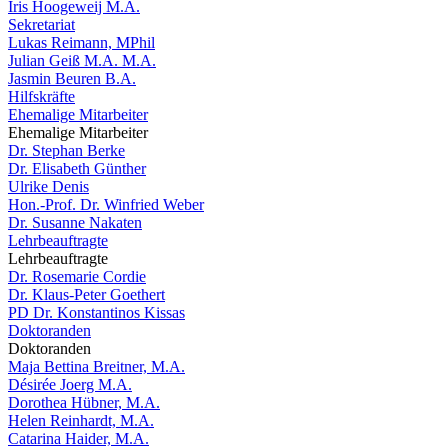
Iris Hoogeweij M.A.
Sekretariat
Lukas Reimann, MPhil
Julian Geiß M.A. M.A.
Jasmin Beuren B.A.
Hilfskräfte
Ehemalige Mitarbeiter
Ehemalige Mitarbeiter
Dr. Stephan Berke
Dr. Elisabeth Günther
Ulrike Denis
Hon.-Prof. Dr. Winfried Weber
Dr. Susanne Nakaten
Lehrbeauftragte
Lehrbeauftragte
Dr. Rosemarie Cordie
Dr. Klaus-Peter Goethert
PD Dr. Konstantinos Kissas
Doktoranden
Doktoranden
Maja Bettina Breitner, M.A.
Désirée Joerg M.A.
Dorothea Hübner, M.A.
Helen Reinhardt, M.A.
Catarina Haider, M.A.