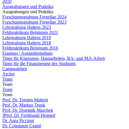
2010
Ausgrabungen und Praktika
Ausgrabungen und Praktika
Forschungsgrabung Fregellae 2024
Forschungsgrabung Fregellae 2023
Lehrgrabung Haltern 2023
Feldpraktikum Belginum 2021
Lehrgrabung Haltern 2019
Lehrgrabung Haltern 2018
Feldpraktikum Belginum 2016
Erasmus / Auslandsstudium
Tipps für Klausuren, Hausarbeiten, BA- und MA-Arbeit
Tipps für die Finanzierung des Studiums
Campusleben
Archiv
Team
Team
Team
Team
Prof. Dr. Torsten Mattern
Prof. Dr. Markus Trunk
Prof. Dr. Dominik Maschek
JProf. Dr. Ferdinand Heimerl
Dr. Aura Piccioni
Dr. Constanze Graml