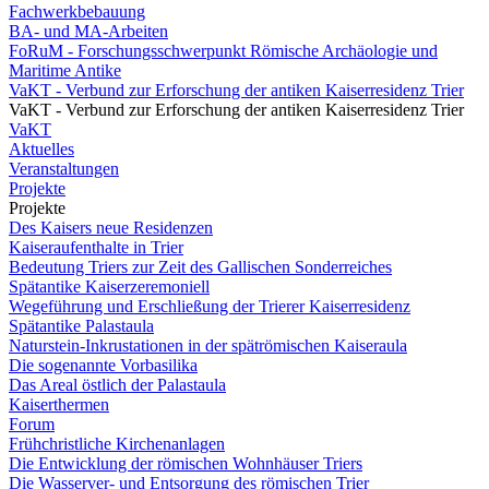
Fachwerkbebauung
BA- und MA-Arbeiten
FoRuM - Forschungsschwerpunkt Römische Archäologie und
Maritime Antike
VaKT - Verbund zur Erforschung der antiken Kaiserresidenz Trier
VaKT - Verbund zur Erforschung der antiken Kaiserresidenz Trier
VaKT
Aktuelles
Veranstaltungen
Projekte
Projekte
Des Kaisers neue Residenzen
Kaiseraufenthalte in Trier
Bedeutung Triers zur Zeit des Gallischen Sonderreiches
Spätantike Kaiserzeremoniell
Wegeführung und Erschließung der Trierer Kaiserresidenz
Spätantike Palastaula
Naturstein-Inkrustationen in der spätrömischen Kaiseraula
Die sogenannte Vorbasilika
Das Areal östlich der Palastaula
Kaiserthermen
Forum
Frühchristliche Kirchenanlagen
Die Entwicklung der römischen Wohnhäuser Triers
Die Wasserver- und Entsorgung des römischen Trier