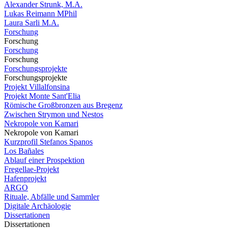
Alexander Strunk, M.A.
Lukas Reimann MPhil
Laura Sarli M.A.
Forschung
Forschung
Forschung
Forschung
Forschungsprojekte
Forschungsprojekte
Projekt Villalfonsina
Projekt Monte Sant'Elia
Römische Großbronzen aus Bregenz
Zwischen Strymon und Nestos
Nekropole von Kamari
Nekropole von Kamari
Kurzprofil Stefanos Spanos
Los Bañales
Ablauf einer Prospektion
Fregellae-Projekt
Hafenprojekt
ARGO
Rituale, Abfälle und Sammler
Digitale Archäologie
Dissertationen
Dissertationen