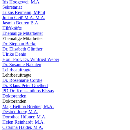
Iris Hoogeweij M.A.
Sekretariat
Lukas Reimann, MPhil
Julian Geiß M.A. M.A.
Jasmin Beuren B.A.
Hilfskräfte
Ehemalige Mitarbeiter
Ehemalige Mitarbeiter
Dr. Stephan Berke
Dr. Elisabeth Günther
Ulrike Denis
Hon.-Prof. Dr. Winfried Weber
Dr. Susanne Nakaten
Lehrbeauftragte
Lehrbeauftragte
Dr. Rosemarie Cordie
Dr. Klaus-Peter Goethert
PD Dr. Konstantinos Kissas
Doktoranden
Doktoranden
Maja Bettina Breitner, M.A.
Désirée Joerg M.A.
Dorothea Hübner, M.A.
Helen Reinhardt, M.A.
Catarina Haider, M.A.