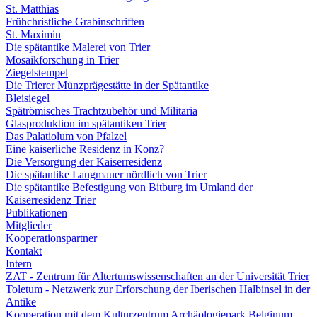
St. Matthias
Frühchristliche Grabinschriften
St. Maximin
Die spätantike Malerei von Trier
Mosaikforschung in Trier
Ziegelstempel
Die Trierer Münzprägestätte in der Spätantike
Bleisiegel
Spätrömisches Trachtzubehör und Militaria
Glasproduktion im spätantiken Trier
Das Palatiolum von Pfalzel
Eine kaiserliche Residenz in Konz?
Die Versorgung der Kaiserresidenz
Die spätantike Langmauer nördlich von Trier
Die spätantike Befestigung von Bitburg im Umland der
Kaiserresidenz Trier
Publikationen
Mitglieder
Kooperationspartner
Kontakt
Intern
ZAT - Zentrum für Altertumswissenschaften an der Universität Trier
Toletum - Netzwerk zur Erforschung der Iberischen Halbinsel in der
Antike
Kooperation mit dem Kulturzentrum Archäologiepark Belginum