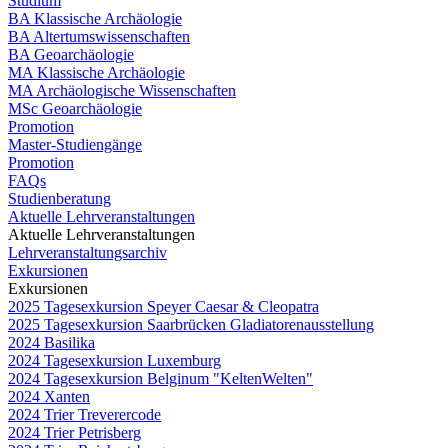
Studium
BA Klassische Archäologie
BA Altertumswissenschaften
BA Geoarchäologie
MA Klassische Archäologie
MA Archäologische Wissenschaften
MSc Geoarchäologie
Promotion
Master-Studiengänge
Promotion
FAQs
Studienberatung
Aktuelle Lehrveranstaltungen
Aktuelle Lehrveranstaltungen
Lehrveranstaltungsarchiv
Exkursionen
Exkursionen
2025 Tagesexkursion Speyer Caesar & Cleopatra
2025 Tagesexkursion Saarbrücken Gladiatorenausstellung
2024 Basilika
2024 Tagesexkursion Luxemburg
2024 Tagesexkursion Belginum "KeltenWelten"
2024 Xanten
2024 Trier Treverercode
2024 Trier Petrisberg