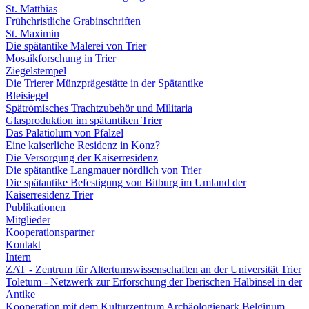
St. Matthias
Frühchristliche Grabinschriften
St. Maximin
Die spätantike Malerei von Trier
Mosaikforschung in Trier
Ziegelstempel
Die Trierer Münzprägestätte in der Spätantike
Bleisiegel
Spätrömisches Trachtzubehör und Militaria
Glasproduktion im spätantiken Trier
Das Palatiolum von Pfalzel
Eine kaiserliche Residenz in Konz?
Die Versorgung der Kaiserresidenz
Die spätantike Langmauer nördlich von Trier
Die spätantike Befestigung von Bitburg im Umland der
Kaiserresidenz Trier
Publikationen
Mitglieder
Kooperationspartner
Kontakt
Intern
ZAT - Zentrum für Altertumswissenschaften an der Universität Trier
Toletum - Netzwerk zur Erforschung der Iberischen Halbinsel in der
Antike
Kooperation mit dem Kulturzentrum Archäologiepark Belginum