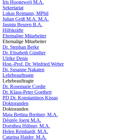
Iris Hoogeweij M.A.
Sekretariat
Lukas Reimann, MPhil
Julian Geiß M.A. M.A.
Jasmin Beuren B.A.
Hilfskräfte
Ehemalige Mitarbeiter
Ehemalige Mitarbeiter
Dr. Stephan Berke
Dr. Elisabeth Günther
Ulrike Denis
Hon.-Prof. Dr. Winfried Weber
Dr. Susanne Nakaten
Lehrbeauftragte
Lehrbeauftragte
Dr. Rosemarie Cordie
Dr. Klaus-Peter Goethert
PD Dr. Konstantinos Kissas
Doktoranden
Doktoranden
Maja Bettina Breitner, M.A.
Désirée Joerg M.A.
Dorothea Hübner, M.A.
Helen Reinhardt, M.A.
Catarina Haider, M.A.