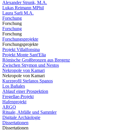
Alexander Strunk, M.A.
Lukas Reimann MPhil
Laura Sarli M.A.
Forschung
Forschung
Forschung
Forschung
Forschungsprojekte
Forschungsprojekte
Projekt Villalfonsina
Projekt Monte Sant'Elia
Römische Großbronzen aus Bregenz
Zwischen Strymon und Nestos
Nekropole von Kamari
Nekropole von Kamari
Kurzprofil Stefanos Spanos
Los Bañales
Ablauf einer Prospektion
Fregellae-Projekt
Hafenprojekt
ARGO
Rituale, Abfälle und Sammler
Digitale Archäologie
Dissertationen
Dissertationen