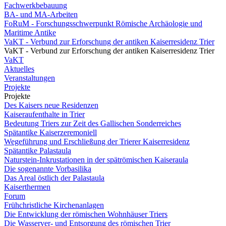
Fachwerkbebauung
BA- und MA-Arbeiten
FoRuM - Forschungsschwerpunkt Römische Archäologie und
Maritime Antike
VaKT - Verbund zur Erforschung der antiken Kaiserresidenz Trier
VaKT - Verbund zur Erforschung der antiken Kaiserresidenz Trier
VaKT
Aktuelles
Veranstaltungen
Projekte
Projekte
Des Kaisers neue Residenzen
Kaiseraufenthalte in Trier
Bedeutung Triers zur Zeit des Gallischen Sonderreiches
Spätantike Kaiserzeremoniell
Wegeführung und Erschließung der Trierer Kaiserresidenz
Spätantike Palastaula
Naturstein-Inkrustationen in der spätrömischen Kaiseraula
Die sogenannte Vorbasilika
Das Areal östlich der Palastaula
Kaiserthermen
Forum
Frühchristliche Kirchenanlagen
Die Entwicklung der römischen Wohnhäuser Triers
Die Wasserver- und Entsorgung des römischen Trier