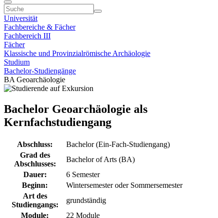
Universität
Fachbereiche & Fächer
Fachbereich III
Fächer
Klassische und Provinzialrömische Archäologie
Studium
Bachelor-Studiengänge
BA Geoarchäologie
Bachelor Geoarchäologie als
Kernfachstudiengang
Abschluss:
Bachelor (Ein-Fach-Studiengang)
Grad des
Bachelor of Arts (BA)
Abschlusses:
Dauer:
6 Semester
Beginn:
Wintersemester oder Sommersemester
Art des
grundständig
Studiengangs:
Module:
22 Module