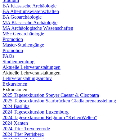
Studium
BA Klassische Archäologie
BA Altertumswissenschaften
BA Geoarchäologie
MA Klassische Archäologie
MA Archäologische Wissenschaften
MSc Geoarchäologie
Promotion
Master-Studiengänge
Promotion
FAQs
Studienberatung
Aktuelle Lehrveranstaltungen
Aktuelle Lehrveranstaltungen
Lehrveranstaltungsarchiv
Exkursionen
Exkursionen
2025 Tagesexkursion Speyer Caesar & Cleopatra
2025 Tagesexkursion Saarbrücken Gladiatorenausstellung
2024 Basilika
2024 Tagesexkursion Luxemburg
2024 Tagesexkursion Belginum "KeltenWelten"
2024 Xanten
2024 Trier Treverercode
2024 Trier Petrisberg