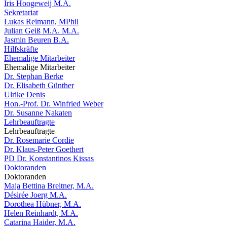
Iris Hoogeweij M.A.
Sekretariat
Lukas Reimann, MPhil
Julian Geiß M.A. M.A.
Jasmin Beuren B.A.
Hilfskräfte
Ehemalige Mitarbeiter
Ehemalige Mitarbeiter
Dr. Stephan Berke
Dr. Elisabeth Günther
Ulrike Denis
Hon.-Prof. Dr. Winfried Weber
Dr. Susanne Nakaten
Lehrbeauftragte
Lehrbeauftragte
Dr. Rosemarie Cordie
Dr. Klaus-Peter Goethert
PD Dr. Konstantinos Kissas
Doktoranden
Doktoranden
Maja Bettina Breitner, M.A.
Désirée Joerg M.A.
Dorothea Hübner, M.A.
Helen Reinhardt, M.A.
Catarina Haider, M.A.