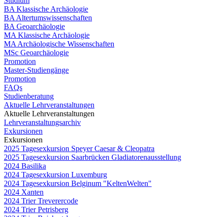
Studium
BA Klassische Archäologie
BA Altertumswissenschaften
BA Geoarchäologie
MA Klassische Archäologie
MA Archäologische Wissenschaften
MSc Geoarchäologie
Promotion
Master-Studiengänge
Promotion
FAQs
Studienberatung
Aktuelle Lehrveranstaltungen
Aktuelle Lehrveranstaltungen
Lehrveranstaltungsarchiv
Exkursionen
Exkursionen
2025 Tagesexkursion Speyer Caesar & Cleopatra
2025 Tagesexkursion Saarbrücken Gladiatorenausstellung
2024 Basilika
2024 Tagesexkursion Luxemburg
2024 Tagesexkursion Belginum "KeltenWelten"
2024 Xanten
2024 Trier Treverercode
2024 Trier Petrisberg