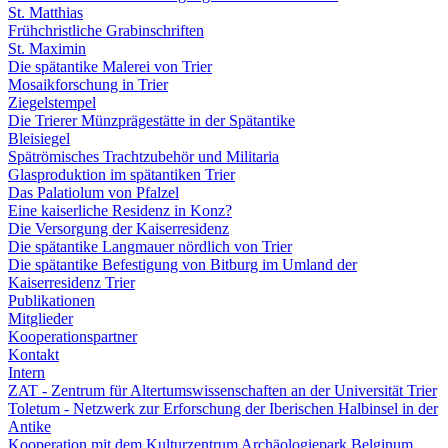
St. Matthias
Frühchristliche Grabinschriften
St. Maximin
Die spätantike Malerei von Trier
Mosaikforschung in Trier
Ziegelstempel
Die Trierer Münzprägestätte in der Spätantike
Bleisiegel
Spätrömisches Trachtzubehör und Militaria
Glasproduktion im spätantiken Trier
Das Palatiolum von Pfalzel
Eine kaiserliche Residenz in Konz?
Die Versorgung der Kaiserresidenz
Die spätantike Langmauer nördlich von Trier
Die spätantike Befestigung von Bitburg im Umland der
Kaiserresidenz Trier
Publikationen
Mitglieder
Kooperationspartner
Kontakt
Intern
ZAT - Zentrum für Altertumswissenschaften an der Universität Trier
Toletum - Netzwerk zur Erforschung der Iberischen Halbinsel in der
Antike
Kooperation mit dem Kulturzentrum Archäologiepark Belginum