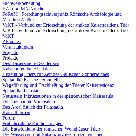
Fachwerkbebauung
BA- und MA-Arbeiten
FoRuM - Forschungsschwerpunkt Römische Archäologie und
Maritime Antike
VaKT - Verbund zur Erforschung der antiken Kaiserresidenz Trier
VaKT - Verbund zur Erforschung der antiken Kaiserresidenz Trier
VaKT
Aktuelles
Veranstaltungen
Projekte
Projekte
Des Kaisers neue Residenzen
Kaiseraufenthalte in Trier
Bedeutung Triers zur Zeit des Gallischen Sonderreiches
Spätantike Kaiserzeremoniell
Wegeführung und Erschließung der Trierer Kaiserresidenz
Spätantike Palastaula
Naturstein-Inkrustationen in der spätrömischen Kaiseraula
Die sogenannte Vorbasilika
Das Areal östlich der Palastaula
Kaiserthermen
Forum
Frühchristliche Kirchenanlagen
Die Entwicklung der römischen Wohnhäuser Triers
Die Wasserver- und Entsorgung des römischen Trier