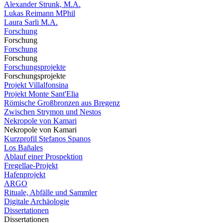
Alexander Strunk, M.A.
Lukas Reimann MPhil
Laura Sarli M.A.
Forschung
Forschung
Forschung
Forschung
Forschungsprojekte
Forschungsprojekte
Projekt Villalfonsina
Projekt Monte Sant'Elia
Römische Großbronzen aus Bregenz
Zwischen Strymon und Nestos
Nekropole von Kamari
Nekropole von Kamari
Kurzprofil Stefanos Spanos
Los Bañales
Ablauf einer Prospektion
Fregellae-Projekt
Hafenprojekt
ARGO
Rituale, Abfälle und Sammler
Digitale Archäologie
Dissertationen
Dissertationen