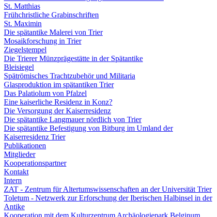
St. Matthias
Frühchristliche Grabinschriften
St. Maximin
Die spätantike Malerei von Trier
Mosaikforschung in Trier
Ziegelstempel
Die Trierer Münzprägestätte in der Spätantike
Bleisiegel
Spätrömisches Trachtzubehör und Militaria
Glasproduktion im spätantiken Trier
Das Palatiolum von Pfalzel
Eine kaiserliche Residenz in Konz?
Die Versorgung der Kaiserresidenz
Die spätantike Langmauer nördlich von Trier
Die spätantike Befestigung von Bitburg im Umland der
Kaiserresidenz Trier
Publikationen
Mitglieder
Kooperationspartner
Kontakt
Intern
ZAT - Zentrum für Altertumswissenschaften an der Universität Trier
Toletum - Netzwerk zur Erforschung der Iberischen Halbinsel in der
Antike
Kooperation mit dem Kulturzentrum Archäologiepark Belginum