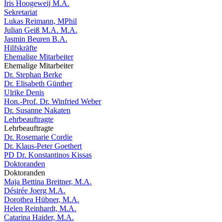
Iris Hoogeweij M.A.
Sekretariat
Lukas Reimann, MPhil
Julian Geiß M.A. M.A.
Jasmin Beuren B.A.
Hilfskräfte
Ehemalige Mitarbeiter
Ehemalige Mitarbeiter
Dr. Stephan Berke
Dr. Elisabeth Günther
Ulrike Denis
Hon.-Prof. Dr. Winfried Weber
Dr. Susanne Nakaten
Lehrbeauftragte
Lehrbeauftragte
Dr. Rosemarie Cordie
Dr. Klaus-Peter Goethert
PD Dr. Konstantinos Kissas
Doktoranden
Doktoranden
Maja Bettina Breitner, M.A.
Désirée Joerg M.A.
Dorothea Hübner, M.A.
Helen Reinhardt, M.A.
Catarina Haider, M.A.