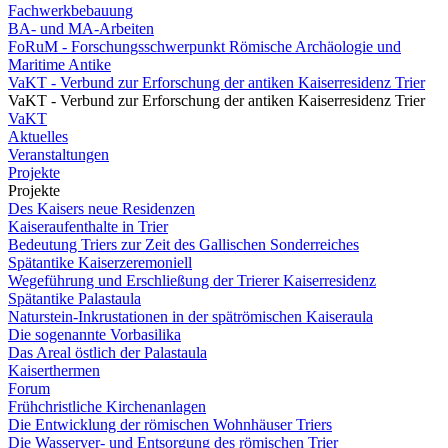
Fachwerkbebauung
BA- und MA-Arbeiten
FoRuM - Forschungsschwerpunkt Römische Archäologie und
Maritime Antike
VaKT - Verbund zur Erforschung der antiken Kaiserresidenz Trier
VaKT - Verbund zur Erforschung der antiken Kaiserresidenz Trier
VaKT
Aktuelles
Veranstaltungen
Projekte
Projekte
Des Kaisers neue Residenzen
Kaiseraufenthalte in Trier
Bedeutung Triers zur Zeit des Gallischen Sonderreiches
Spätantike Kaiserzeremoniell
Wegeführung und Erschließung der Trierer Kaiserresidenz
Spätantike Palastaula
Naturstein-Inkrustationen in der spätrömischen Kaiseraula
Die sogenannte Vorbasilika
Das Areal östlich der Palastaula
Kaiserthermen
Forum
Frühchristliche Kirchenanlagen
Die Entwicklung der römischen Wohnhäuser Triers
Die Wasserver- und Entsorgung des römischen Trier