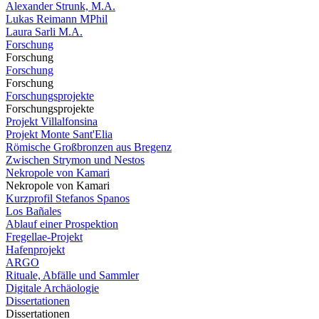
Alexander Strunk, M.A.
Lukas Reimann MPhil
Laura Sarli M.A.
Forschung
Forschung
Forschung
Forschung
Forschungsprojekte
Forschungsprojekte
Projekt Villalfonsina
Projekt Monte Sant'Elia
Römische Großbronzen aus Bregenz
Zwischen Strymon und Nestos
Nekropole von Kamari
Nekropole von Kamari
Kurzprofil Stefanos Spanos
Los Bañales
Ablauf einer Prospektion
Fregellae-Projekt
Hafenprojekt
ARGO
Rituale, Abfälle und Sammler
Digitale Archäologie
Dissertationen
Dissertationen