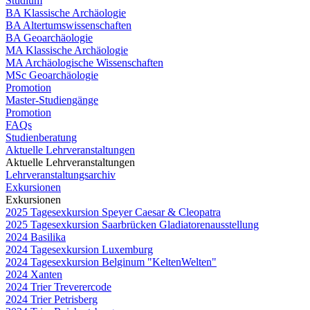
Studium
BA Klassische Archäologie
BA Altertumswissenschaften
BA Geoarchäologie
MA Klassische Archäologie
MA Archäologische Wissenschaften
MSc Geoarchäologie
Promotion
Master-Studiengänge
Promotion
FAQs
Studienberatung
Aktuelle Lehrveranstaltungen
Aktuelle Lehrveranstaltungen
Lehrveranstaltungsarchiv
Exkursionen
Exkursionen
2025 Tagesexkursion Speyer Caesar & Cleopatra
2025 Tagesexkursion Saarbrücken Gladiatorenausstellung
2024 Basilika
2024 Tagesexkursion Luxemburg
2024 Tagesexkursion Belginum "KeltenWelten"
2024 Xanten
2024 Trier Treverercode
2024 Trier Petrisberg