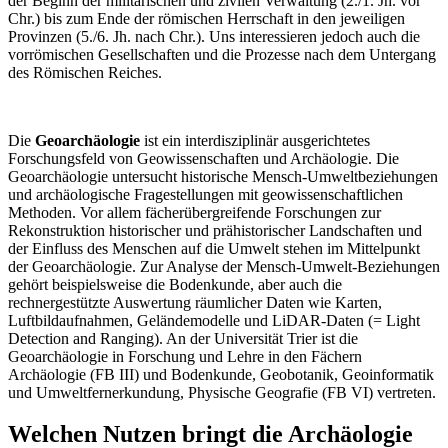
der Beginn der militärischen und zivilen Verwaltung (2./1. Jh. vor
Chr.) bis zum Ende der römischen Herrschaft in den jeweiligen
Provinzen (5./6. Jh. nach Chr.). Uns interessieren jedoch auch die
vorrömischen Gesellschaften und die Prozesse nach dem Untergang
des Römischen Reiches.
Die
Geoarchäologie
ist ein interdisziplinär ausgerichtetes
Forschungsfeld von Geowissenschaften und Archäologie. Die
Geoarchäologie untersucht historische Mensch-Umweltbeziehungen
und archäologische Fragestellungen mit geowissenschaftlichen
Methoden. Vor allem fächerübergreifende Forschungen zur
Rekonstruktion historischer und prähistorischer Landschaften und
der Einfluss des Menschen auf die Umwelt stehen im Mittelpunkt
der Geoarchäologie. Zur Analyse der Mensch-Umwelt-Beziehungen
gehört beispielsweise die Bodenkunde, aber auch die
rechnergestützte Auswertung räumlicher Daten wie Karten,
Luftbildaufnahmen, Geländemodelle und LiDAR-Daten (= Light
Detection and Ranging). An der Universität Trier ist die
Geoarchäologie in Forschung und Lehre in den Fächern
Archäologie (FB III) und Bodenkunde, Geobotanik, Geoinformatik
und Umweltfernerkundung, Physische Geografie (FB VI) vertreten.
Welchen Nutzen bringt die Archäologie