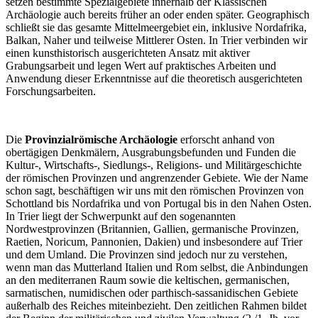
setzen bestimmte Spezialgebiete innerhalb der Klassischen
Archäologie auch bereits früher an oder enden später. Geographisch
schließt sie das gesamte Mittelmeergebiet ein, inklusive Nordafrika,
Balkan, Naher und teilweise Mittlerer Osten. In Trier verbinden wir
einen kunsthistorisch ausgerichteten Ansatz mit aktiver
Grabungsarbeit und legen Wert auf praktisches Arbeiten und
Anwendung dieser Erkenntnisse auf die theoretisch ausgerichteten
Forschungsarbeiten.
Die
Provinzialrömische Archäologie
erforscht anhand von
obertägigen Denkmälern, Ausgrabungsbefunden und Funden die
Kultur-, Wirtschafts-, Siedlungs-, Religions- und Militärgeschichte
der römischen Provinzen und angrenzender Gebiete. Wie der Name
schon sagt, beschäftigen wir uns mit den römischen Provinzen von
Schottland bis Nordafrika und von Portugal bis in den Nahen Osten.
In Trier liegt der Schwerpunkt auf den sogenannten
Nordwestprovinzen (Britannien, Gallien, germanische Provinzen,
Raetien, Noricum, Pannonien, Dakien) und insbesondere auf Trier
und dem Umland. Die Provinzen sind jedoch nur zu verstehen,
wenn man das Mutterland Italien und Rom selbst, die Anbindungen
an den mediterranen Raum sowie die keltischen, germanischen,
sarmatischen, numidischen oder parthisch-sassanidischen Gebiete
außerhalb des Reiches miteinbezieht. Den zeitlichen Rahmen bildet