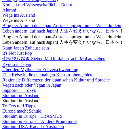
Kontakt und Wissenschaftlicher Beirat
Alumni
Wege ins Ausland
Wege ins Ausland
Blog der Alumni der Japan-Austauschprogramme - Willst du dein
Leben ändern, auf nach Japan! 人生を変えたいなら、日本へ！
Blog der Alumni der Japan-Austauschprogramme - Willst du dein
Leben ändern, auf nach Japan! 人生を変えたいなら、日本へ！
Kann Japan Zuhause sein
It's Not Just Pop
七転び八起き Sieben Mal hinfallen, acht Mal aufstehen
Kyudo in Japan
Über den Mythos der Zeitverschwendung
Eine Reise in die ehemaligen Katastrophengebiete
Regionale Differenzen der japanischen Kultur und Sprache
Vegetarisch oder Vegan in Japan
Sapporo → Tokyo
Studium im Ausland
Studium im Ausland
To Dos und Tipps
Europa macht Schule
Studium in Europa - ERASMUS
Studium in Europa – Andere Programme
Studium USA-Kanada-Australien