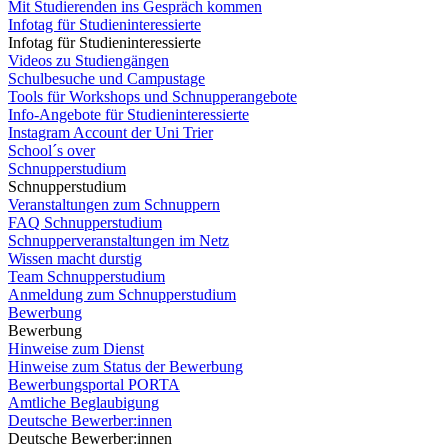
Mit Studierenden ins Gespräch kommen
Infotag für Studieninteressierte
Infotag für Studieninteressierte
Videos zu Studiengängen
Schulbesuche und Campustage
Tools für Workshops und Schnupperangebote
Info-Angebote für Studieninteressierte
Instagram Account der Uni Trier
School´s over
Schnupperstudium
Schnupperstudium
Veranstaltungen zum Schnuppern
FAQ Schnupperstudium
Schnupperveranstaltungen im Netz
Wissen macht durstig
Team Schnupperstudium
Anmeldung zum Schnupperstudium
Bewerbung
Bewerbung
Hinweise zum Dienst
Hinweise zum Status der Bewerbung
Bewerbungsportal PORTA
Amtliche Beglaubigung
Deutsche Bewerber:innen
Deutsche Bewerber:innen