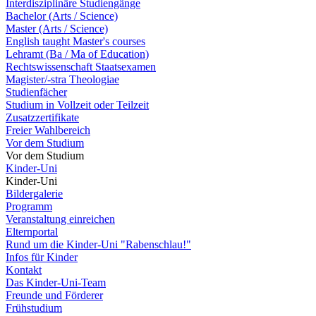
Interdisziplinäre Studiengänge
Bachelor (Arts / Science)
Master (Arts / Science)
English taught Master's courses
Lehramt (Ba / Ma of Education)
Rechtswissenschaft Staatsexamen
Magister/-stra Theologiae
Studienfächer
Studium in Vollzeit oder Teilzeit
Zusatzzertifikate
Freier Wahlbereich
Vor dem Studium
Vor dem Studium
Kinder-Uni
Kinder-Uni
Bildergalerie
Programm
Veranstaltung einreichen
Elternportal
Rund um die Kinder-Uni "Rabenschlau!"
Infos für Kinder
Kontakt
Das Kinder-Uni-Team
Freunde und Förderer
Frühstudium