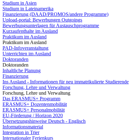
Studium in Asien
Studium in Lateinamerika
Finanzierung (DAAD/PROMOS/andere Programme)
Upload-portal: Bewerbungen Outgoings
Bewerbungsunterlagen für Austauschprogramme
Kurzaufenthalte im Ausland
Praktikum im Ausland
Praktikum im Ausland
PAD-Infoveranstaltung
Unterrichten im Ausland
Doktoranden
Doktoranden
Inhaltliche Planung
Finanzierung
Ins Ausland - Informationen für neu immatrikulierte Studierende
Forschung, Lehre und Verwaltung
Forschung, Lehre und Verwaltung
Das ERASMUS+ Programm
ERASMUS+ Dozentenmobilität
ERASMUS+ Personalmobilität
EU-Förderung / Horizon 2020
Übersetzungshinweise Deutsch - Englisch
Informationsmaterial
Integration in Trier
Internationaler Ferienkurs