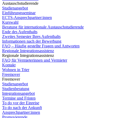
Austauschstudierende
Studienangebot
Einführungsseminar
ECTS-Ansprechpartner:innen
Kurswahl
Beratung für internationale Austauschstudierende
Ende des Aufenthalts
Zweites Semester Ihres Aufenthalts
Informationen nach der Bewerbung
FAQ – Häufig gestellte Fragen und Antworten
Regionale Integrationsassistenz
Regionale Integrationsassistenz
FAQ für Vermieterinnen und Vermieter
Kontakt
Wohnen in Trier
Freemover
Freemover
Studienangebot
Studienberatung
Integrationsangebot
Termine und Fristen
To do vor der Einreise
To do nach der Ankunft
Ansprechpartner:innen
Promovierende