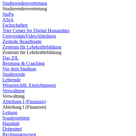
Studierendenvertretung
Studierendenvertretung
StuPa
AStA
Fachschaften
Trier Center for Digital Humanities
UniversitätsVideoAbteilung
Zentrale Beauftragte
Zentrum für Lehrkräftebildung
Zentrum für Lehrkräftebildung
Das ZfL
Beratung & Coaching
Vor dem Studium
Studierende
Lehrende
Wissenschftl. Einrichtungen
Verwaltung
Verwaltung
Abteilung I (Finanzen)
Abteilung I (Finanzen)
Leitung
Sondergebiete
Haushalt
Drittmittel
Rechnungswesen