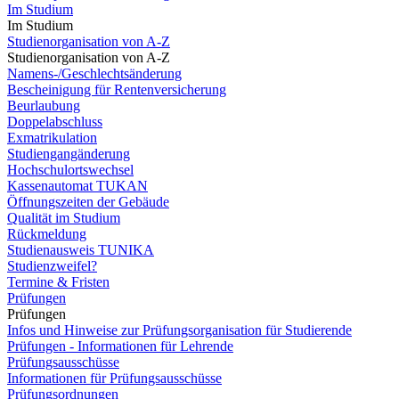
Im Studium
Im Studium
Studienorganisation von A-Z
Studienorganisation von A-Z
Namens-/Geschlechtsänderung
Bescheinigung für Rentenversicherung
Beurlaubung
Doppelabschluss
Exmatrikulation
Studiengangänderung
Hochschulortswechsel
Kassenautomat TUKAN
Öffnungszeiten der Gebäude
Qualität im Studium
Rückmeldung
Studienausweis TUNIKA
Studienzweifel?
Termine & Fristen
Prüfungen
Prüfungen
Infos und Hinweise zur Prüfungsorganisation für Studierende
Prüfungen - Informationen für Lehrende
Prüfungsausschüsse
Informationen für Prüfungsausschüsse
Prüfungsordnungen