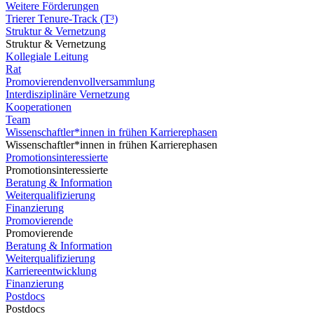
Weitere Förderungen
Trierer Tenure-Track (T³)
Struktur & Vernetzung
Struktur & Vernetzung
Kollegiale Leitung
Rat
Promovierendenvollversammlung
Interdisziplinäre Vernetzung
Kooperationen
Team
Wissenschaftler*innen in frühen Karrierephasen
Wissenschaftler*innen in frühen Karrierephasen
Promotionsinteressierte
Promotionsinteressierte
Beratung & Information
Weiterqualifizierung
Finanzierung
Promovierende
Promovierende
Beratung & Information
Weiterqualifizierung
Karriereentwicklung
Finanzierung
Postdocs
Postdocs