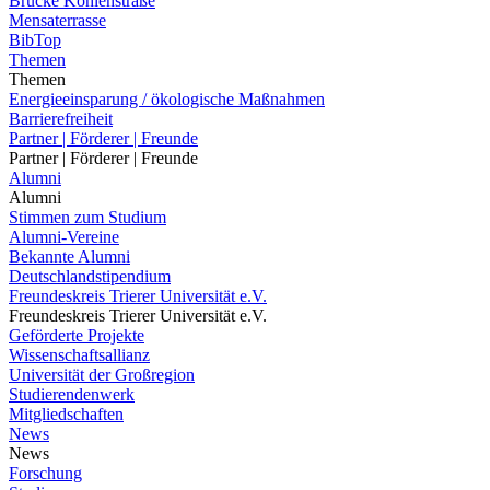
Brücke Kohlenstraße
Mensaterrasse
BibTop
Themen
Themen
Energieeinsparung / ökologische Maßnahmen
Barrierefreiheit
Partner | Förderer | Freunde
Partner | Förderer | Freunde
Alumni
Alumni
Stimmen zum Studium
Alumni-Vereine
Bekannte Alumni
Deutschlandstipendium
Freundeskreis Trierer Universität e.V.
Freundeskreis Trierer Universität e.V.
Geförderte Projekte
Wissenschaftsallianz
Universität der Großregion
Studierendenwerk
Mitgliedschaften
News
News
Forschung