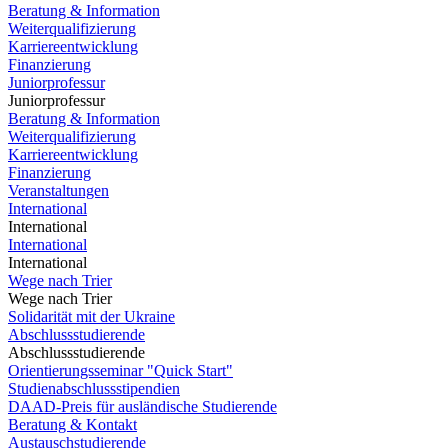
Beratung & Information
Weiterqualifizierung
Karriereentwicklung
Finanzierung
Juniorprofessur
Juniorprofessur
Beratung & Information
Weiterqualifizierung
Karriereentwicklung
Finanzierung
Veranstaltungen
International
International
International
International
Wege nach Trier
Wege nach Trier
Solidarität mit der Ukraine
Abschlussstudierende
Abschlussstudierende
Orientierungsseminar "Quick Start"
Studienabschlussstipendien
DAAD-Preis für ausländische Studierende
Beratung & Kontakt
Austauschstudierende