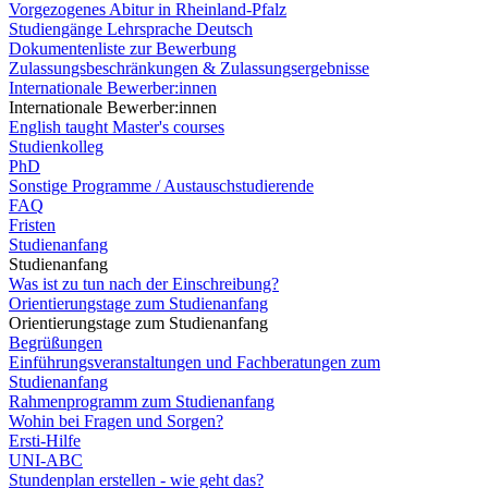
Vorgezogenes Abitur in Rheinland-Pfalz
Studiengänge Lehrsprache Deutsch
Dokumentenliste zur Bewerbung
Zulassungsbeschränkungen & Zulassungsergebnisse
Internationale Bewerber:innen
Internationale Bewerber:innen
English taught Master's courses
Studienkolleg
PhD
Sonstige Programme / Austauschstudierende
FAQ
Fristen
Studienanfang
Studienanfang
Was ist zu tun nach der Einschreibung?
Orientierungstage zum Studienanfang
Orientierungstage zum Studienanfang
Begrüßungen
Einführungsveranstaltungen und Fachberatungen zum
Studienanfang
Rahmenprogramm zum Studienanfang
Wohin bei Fragen und Sorgen?
Ersti-Hilfe
UNI-ABC
Stundenplan erstellen - wie geht das?