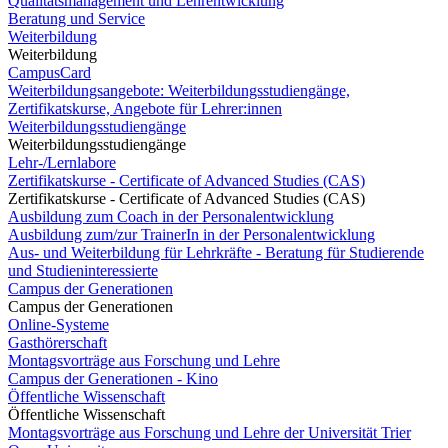
Qualitätsmanagement und Lehrentwicklung
Beratung und Service
Weiterbildung
Weiterbildung
CampusCard
Weiterbildungsangebote: Weiterbildungsstudiengänge,
Zertifikatskurse, Angebote für Lehrer:innen
Weiterbildungsstudiengänge
Weiterbildungsstudiengänge
Lehr-/Lernlabore
Zertifikatskurse - Certificate of Advanced Studies (CAS)
Zertifikatskurse - Certificate of Advanced Studies (CAS)
Ausbildung zum Coach in der Personalentwicklung
Ausbildung zum/zur TrainerIn in der Personalentwicklung
Aus- und Weiterbildung für Lehrkräfte - Beratung für Studierende
und Studieninteressierte
Campus der Generationen
Campus der Generationen
Online-Systeme
Gasthörerschaft
Montagsvorträge aus Forschung und Lehre
Campus der Generationen - Kino
Öffentliche Wissenschaft
Öffentliche Wissenschaft
Montagsvorträge aus Forschung und Lehre der Universität Trier