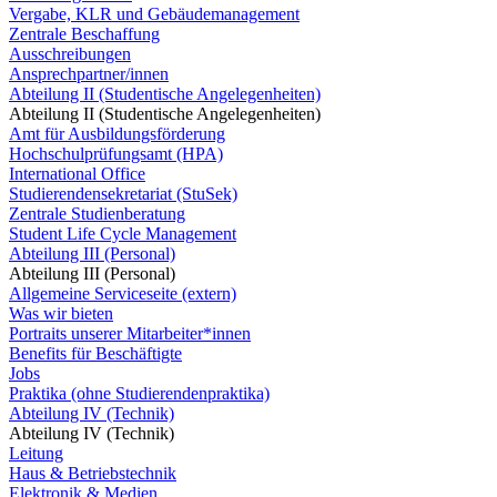
Vergabe, KLR und Gebäudemanagement
Zentrale Beschaffung
Ausschreibungen
Ansprechpartner/innen
Abteilung II (Studentische Angelegenheiten)
Abteilung II (Studentische Angelegenheiten)
Amt für Ausbildungsförderung
Hochschulprüfungsamt (HPA)
International Office
Studierendensekretariat (StuSek)
Zentrale Studienberatung
Student Life Cycle Management
Abteilung III (Personal)
Abteilung III (Personal)
Allgemeine Serviceseite (extern)
Was wir bieten
Portraits unserer Mitarbeiter*innen
Benefits für Beschäftigte
Jobs
Praktika (ohne Studierendenpraktika)
Abteilung IV (Technik)
Abteilung IV (Technik)
Leitung
Haus & Betriebstechnik
Elektronik & Medien