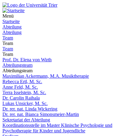
Menü
Startseite
Abteilung
Abteilung
Team
Team
Team
Team
Prof. Dr. Elena von Wirth
Abteilungsteam
Abteilungsteam
Maximilian Ackermann, M.A. Musiktherapie
Rebecca Ertl, M. Sc.
Anne Feld, M. Sc.
Terra Isselstein, M. Sc.
Dr. Carolin Raihala
Lukas Unsicker, M. Sc.
Dr. rer. nat. Linda Wickering
Dr. rer. nat. Bianca Simonsmeier-Martin
Sekretariat der Abteilung
Koordinationsstelle im Master Klinische Psychologie und
Psychotherapie für Kinder und Jugendliche