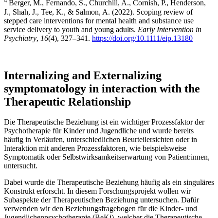
4
Berger, M., Fernando, S., Churchill, A., Cornish, P., Henderson,
J., Shah, J., Tee, K., & Salmon, A. (2022). Scoping review of
stepped care interventions for mental health and substance use
service delivery to youth and young adults.
Early Intervention in
Psychiatry
,
16
(4), 327–341.
https://doi.org/10.1111/eip.13180
Internalizing and Externalizing
symptomatology in interaction with the
Therapeutic Relationship
Die Therapeutische Beziehung ist ein wichtiger Prozessfaktor der
Psychotherapie für Kinder und Jugendliche und wurde bereits
häufig in Verläufen, unterschiedlichen Beurteilersichten oder in
Interaktion mit anderen Prozessfaktoren, wie beispielsweise
Symptomatik oder Selbstwirksamkeitserwartung von Patient:innen,
untersucht.
Dabei wurde die Therapeutische Beziehung häufig als ein singuläres
Konstrukt erforscht. In diesem Forschungsprojekt wollen wir
Subaspekte der Therapeutischen Beziehung untersuchen. Dafür
verwenden wir den Beziehungsfragebogen für die Kinder- und
Jugendlichenpsychotherapie (BeKi), welcher die Therapeutische