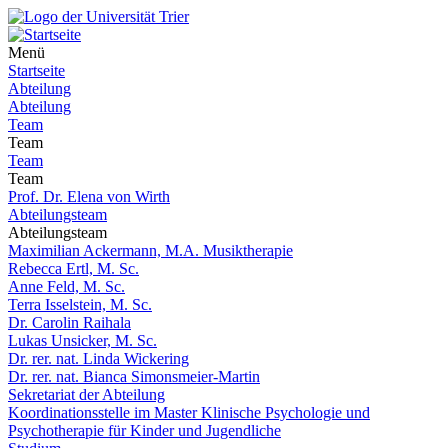
Menü
Startseite
Abteilung
Abteilung
Team
Team
Team
Team
Prof. Dr. Elena von Wirth
Abteilungsteam
Abteilungsteam
Maximilian Ackermann, M.A. Musiktherapie
Rebecca Ertl, M. Sc.
Anne Feld, M. Sc.
Terra Isselstein, M. Sc.
Dr. Carolin Raihala
Lukas Unsicker, M. Sc.
Dr. rer. nat. Linda Wickering
Dr. rer. nat. Bianca Simonsmeier-Martin
Sekretariat der Abteilung
Koordinationsstelle im Master Klinische Psychologie und
Psychotherapie für Kinder und Jugendliche