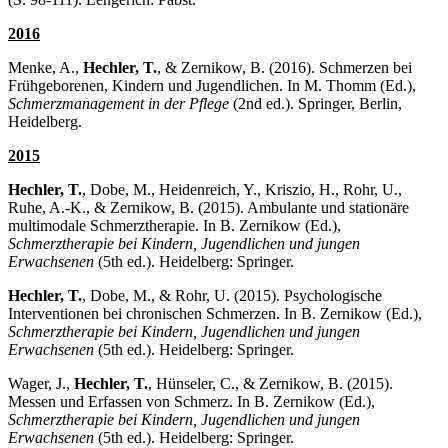
2016
Menke, A.,
Hechler, T.
, & Zernikow, B. (2016). Schmerzen bei
Frühgeborenen, Kindern und Jugendlichen. In M. Thomm (Ed.),
Schmerzmanagement in der Pflege
(2nd ed.). Springer, Berlin,
Heidelberg.
2015
Hechler, T.
, Dobe, M., Heidenreich, Y., Kriszio, H., Rohr, U.,
Ruhe, A.-K., & Zernikow, B. (2015). Ambulante und stationäre
multimodale Schmerztherapie. In B. Zernikow (Ed.),
Schmerztherapie bei Kindern, Jugendlichen und jungen
Erwachsenen
(5th ed.). Heidelberg: Springer.
Hechler, T.
, Dobe, M., & Rohr, U. (2015). Psychologische
Interventionen bei chronischen Schmerzen. In B. Zernikow (Ed.),
Schmerztherapie bei Kindern, Jugendlichen und jungen
Erwachsenen
(5th ed.). Heidelberg: Springer.
Wager, J.,
Hechler, T.
, Hünseler, C., & Zernikow, B. (2015).
Messen und Erfassen von Schmerz. In B. Zernikow (Ed.),
Schmerztherapie bei Kindern, Jugendlichen und jungen
Erwachsenen
(5th ed.). Heidelberg: Springer.