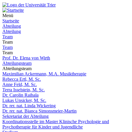
Menü
Startseite
Abteilung
Abteilung
Team
Team
Team
Team
Prof. Dr. Elena von Wirth
Abteilungsteam
Abteilungsteam
Maximilian Ackermann, M.A. Musiktherapie
Rebecca Ertl, M. Sc.
Anne Feld, M. Sc.
Terra Isselstein, M. Sc.
Dr. Carolin Raihala
Lukas Unsicker, M. Sc.
Dr. rer. nat. Linda Wickering
Dr. rer. nat. Bianca Simonsmeier-Martin
Sekretariat der Abteilung
Koordinationsstelle im Master Klinische Psychologie und
Psychotherapie für Kinder und Jugendliche