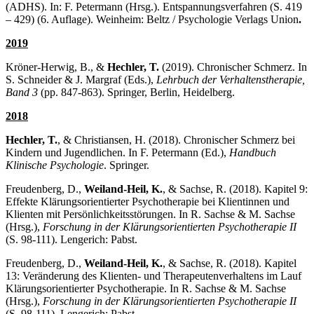
(ADHS). In: F. Petermann (Hrsg.). Entspannungsverfahren (S. 419
– 429) (6. Auflage). Weinheim: Beltz / Psychologie Verlags Union
.
2019
Kröner-Herwig, B., &
Hechler, T.
(2019). Chronischer Schmerz. In
S. Schneider & J. Margraf (Eds.),
Lehrbuch der Verhaltenstherapie,
Band 3
(pp. 847-863). Springer, Berlin, Heidelberg.
2018
Hechler, T.
, & Christiansen, H. (2018). Chronischer Schmerz bei
Kindern und Jugendlichen. In F. Petermann (Ed.),
Handbuch
Klinische Psychologie
. Springer.
Freudenberg, D.,
Weiland-Heil, K.
, & Sachse, R. (2018). Kapitel 9:
Effekte Klärungsorientierter Psychotherapie bei Klientinnen und
Klienten mit Persönlichkeitsstörungen. In R. Sachse & M. Sachse
(Hrsg.),
Forschung in der Klärungsorientierten Psychotherapie II
(S. 98-111). Lengerich: Pabst.
Freudenberg, D.,
Weiland-Heil, K.
, & Sachse, R. (2018). Kapitel
13: Veränderung des Klienten- und Therapeutenverhaltens im Lauf
Klärungsorientierter Psychotherapie. In R. Sachse & M. Sachse
(Hrsg.),
Forschung in der Klärungsorientierten Psychotherapie II
(S. 98-111). Lengerich: Pabst.