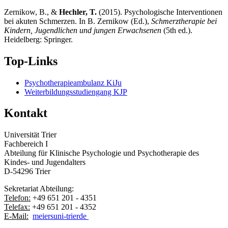
Zernikow, B., &
Hechler, T.
(2015). Psychologische Interventionen
bei akuten Schmerzen. In B. Zernikow (Ed.),
Schmerztherapie bei
Kindern, Jugendlichen und jungen Erwachsenen
(5th ed.).
Heidelberg: Springer.
Top-Links
Psychotherapieambulanz KiJu
Weiterbildungsstudiengang KJP
Kontakt
Universität Trier
Fachbereich I
Abteilung für Klinische Psychologie und Psychotherapie des
Kindes- und Jugendalters
D-54296 Trier
Sekretariat Abteilung:
Telefon:
+49 651 201 - 4351
Telefax:
+49 651 201 - 4352
E-Mail:
meiers
uni-trier
de