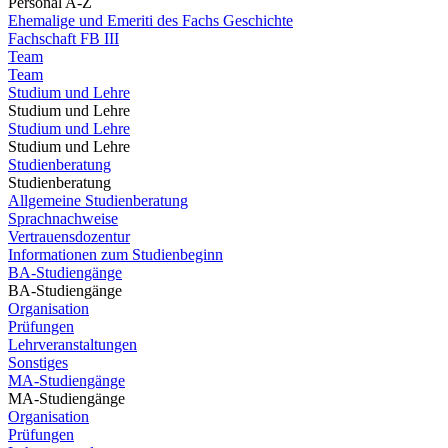
Personal A-Z
Ehemalige und Emeriti des Fachs Geschichte
Fachschaft FB III
Team
Team
Studium und Lehre
Studium und Lehre
Studium und Lehre
Studium und Lehre
Studienberatung
Studienberatung
Allgemeine Studienberatung
Sprachnachweise
Vertrauensdozentur
Informationen zum Studienbeginn
BA-Studiengänge
BA-Studiengänge
Organisation
Prüfungen
Lehrveranstaltungen
Sonstiges
MA-Studiengänge
MA-Studiengänge
Organisation
Prüfungen