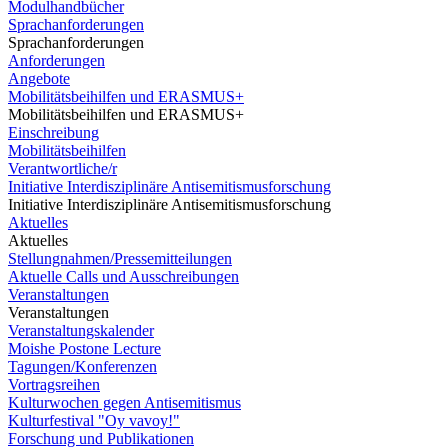
Modulhandbücher
Sprachanforderungen
Sprachanforderungen
Anforderungen
Angebote
Mobilitätsbeihilfen und ERASMUS+
Mobilitätsbeihilfen und ERASMUS+
Einschreibung
Mobilitätsbeihilfen
Verantwortliche/r
Initiative Interdisziplinäre Antisemitismusforschung
Initiative Interdisziplinäre Antisemitismusforschung
Aktuelles
Aktuelles
Stellungnahmen/Pressemitteilungen
Aktuelle Calls und Ausschreibungen
Veranstaltungen
Veranstaltungen
Veranstaltungskalender
Moishe Postone Lecture
Tagungen/Konferenzen
Vortragsreihen
Kulturwochen gegen Antisemitismus
Kulturfestival "Oy vavoy!"
Forschung und Publikationen