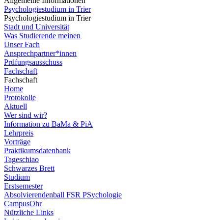
Allgemeine Informationen
Psychologiestudium in Trier
Psychologiestudium in Trier
Stadt und Universität
Was Studierende meinen
Unser Fach
Ansprechpartner*innen
Prüfungsausschuss
Fachschaft
Fachschaft
Home
Protokolle
Aktuell
Wer sind wir?
Information zu BaMa & PiA
Lehrpreis
Vorträge
Praktikumsdatenbank
Tageschiao
Schwarzes Brett
Studium
Erstsemester
Absolvierendenball FSR PSychologie
CampusOhr
Nützliche Links