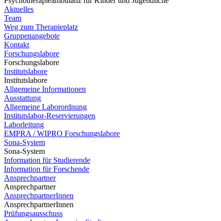
Psychotherapieambulanz für Kinder und Jugendliche
Aktuelles
Team
Weg zum Therapieplatz
Gruppenangebote
Kontakt
Forschungslabore
Forschungslabore
Institutslabore
Institutslabore
Allgemeine Informationen
Ausstattung
Allgemeine Laborordnung
Institutslabor-Reservierungen
Laborleitung
EMPRA / WIPRO Forschungslabore
Sona-System
Sona-System
Information für Studierende
Information für Forschende
Ansprechpartner
Ansprechpartner
AnsprechpartnerInnen
AnsprechpartnerInnen
Prüfungsausschuss