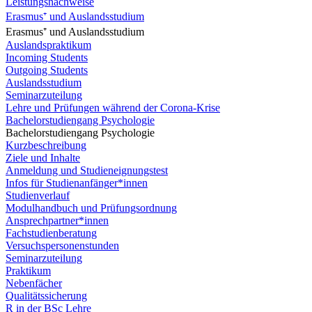
Leistungsnachweise
Erasmus⁺ und Auslandsstudium
Erasmus⁺ und Auslandsstudium
Auslandspraktikum
Incoming Students
Outgoing Students
Auslandsstudium
Seminarzuteilung
Lehre und Prüfungen während der Corona-Krise
Bachelorstudiengang Psychologie
Bachelorstudiengang Psychologie
Kurzbeschreibung
Ziele und Inhalte
Anmeldung und Studieneignungstest
Infos für Studienanfänger*innen
Studienverlauf
Modulhandbuch und Prüfungsordnung
Ansprechpartner*innen
Fachstudienberatung
Versuchspersonenstunden
Seminarzuteilung
Praktikum
Nebenfächer
Qualitätssicherung
R in der BSc Lehre