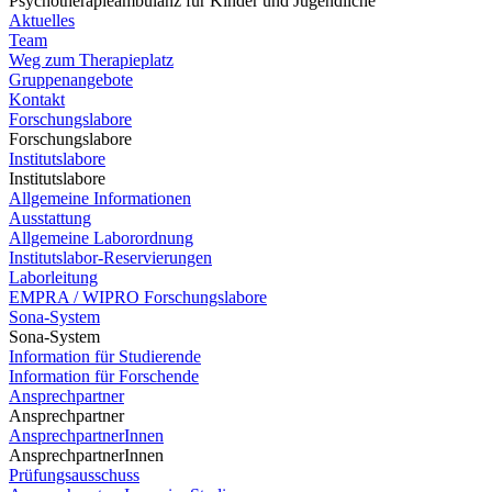
Psychotherapieambulanz für Kinder und Jugendliche
Aktuelles
Team
Weg zum Therapieplatz
Gruppenangebote
Kontakt
Forschungslabore
Forschungslabore
Institutslabore
Institutslabore
Allgemeine Informationen
Ausstattung
Allgemeine Laborordnung
Institutslabor-Reservierungen
Laborleitung
EMPRA / WIPRO Forschungslabore
Sona-System
Sona-System
Information für Studierende
Information für Forschende
Ansprechpartner
Ansprechpartner
AnsprechpartnerInnen
AnsprechpartnerInnen
Prüfungsausschuss