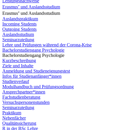
Leistungsnachweise
Erasmus⁺ und Auslandsstudium
Erasmus⁺ und Auslandsstudium
Auslandspraktikum
Incoming Students
Outgoing Students
Auslandsstudium
Seminarzuteilung
Lehre und Prüfungen während der Corona-Krise
Bachelorstudiengang Psychologie
Bachelorstudiengang Psychologie
Kurzbeschreibung
Ziele und Inhalte
Anmeldung und Studieneignungstest
Infos für Studienanfänger*innen
Studienverlauf
Modulhandbuch und Prüfungsordnung
Ansprechpartner*innen
Fachstudienberatung
Versuchspersonenstunden
Seminarzuteilung
Praktikum
Nebenfächer
Qualitätssicherung
R in der BSc Lehre