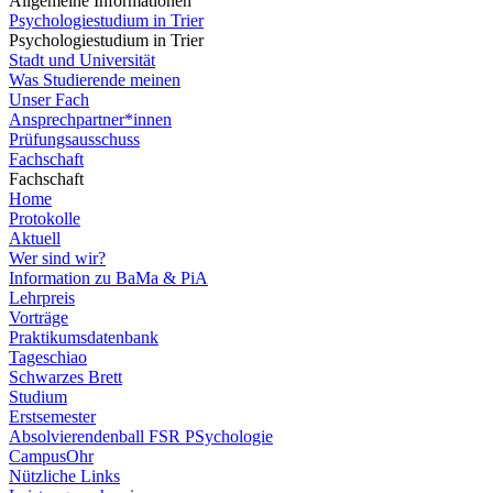
Allgemeine Informationen
Psychologiestudium in Trier
Psychologiestudium in Trier
Stadt und Universität
Was Studierende meinen
Unser Fach
Ansprechpartner*innen
Prüfungsausschuss
Fachschaft
Fachschaft
Home
Protokolle
Aktuell
Wer sind wir?
Information zu BaMa & PiA
Lehrpreis
Vorträge
Praktikumsdatenbank
Tageschiao
Schwarzes Brett
Studium
Erstsemester
Absolvierendenball FSR PSychologie
CampusOhr
Nützliche Links